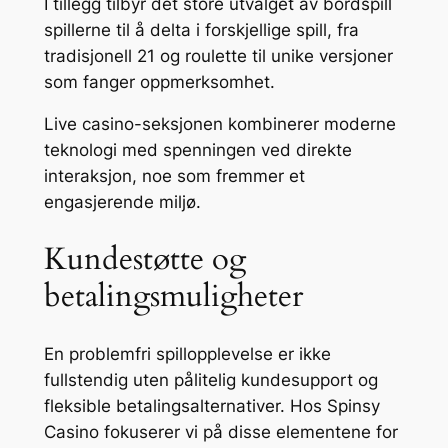
I tillegg tilbyr det store utvalget av bordspill
spillerne til å delta i forskjellige spill, fra
tradisjonell 21 og roulette til unike versjoner
som fanger oppmerksomhet.
Live casino-seksjonen kombinerer moderne
teknologi med spenningen ved direkte
interaksjon, noe som fremmer et
engasjerende miljø.
Kundestøtte og
betalingsmuligheter
En problemfri spillopplevelse er ikke
fullstendig uten pålitelig kundesupport og
fleksible betalingsalternativer. Hos Spinsy
Casino fokuserer vi på disse elementene for