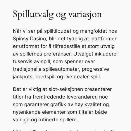
Spillutvalg og variasjon
Når vi ser på spilltilbudet og mangfoldet hos
Spinsy Casino, blir det tydelig at plattformen
er utformet for å tilfredsstille et stort utvalg
av spillernes preferanser. Utvalget inkluderer
tusenvis av spill, som spenner over
tradisjonelle spilleautomater, progressive
jackpots, bordspill og live dealer-spill.
Det er viktig at slot-seksjonen presenterer
titler fra fremtredende leverandører, noe
som garanterer grafikk av høy kvalitet og
nytenkende elementer som tiltaler både
vanlige og rutinerte spillere.