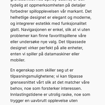
tydelig at oppmerksomheten på detaljer
forbedrer spillopplevelsen vår markant. Det
helhetlige designet er elegant og moderne,
og integrerer estetikk med funksjonalitet
glatt. Navigasjonen er enkel, slik at vi uten
problemer kan finne favorittspillene våre
eller undersøke nye valg. Det tilpassede
designet virker perfekt på alle enheter,
enten vi spiller på datamaskiner eller
mobiler.
En egenskap som skiller seg ut er
tilpasningsmulighetene; vi kan tilpasse
grensesnittet vårt slik at det matcher våre
behov, noe som forsterker interessen.
Innlastingstidene er utrolig raske, noe som
trygger en uavbrutt opplevelse uten