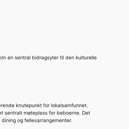
 en sentral bidragsyter til den kulturelle
serende knutepunkt for lokalsamfunnet.
et sentralt møteplass for beboerne. Det
l dining og fellesarrangementer.