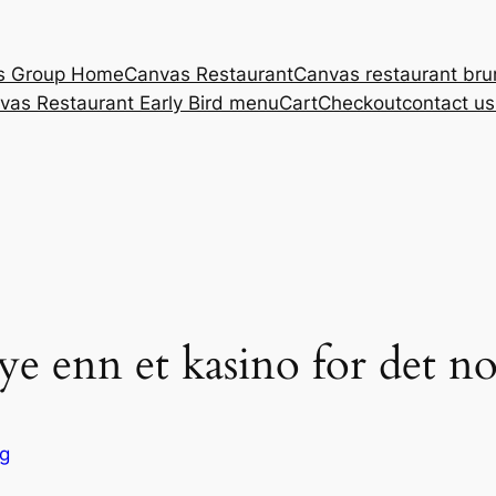
s Group Home
Canvas Restaurant
Canvas restaurant br
vas Restaurant Early Bird menu
Cart
Checkout
contact u
ye enn et kasino for det n
og