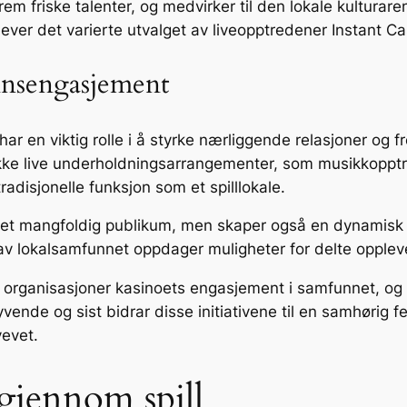
rem friske talenter, og medvirker til den lokale kulturar
ever det varierte utvalget av liveopptredener Instant Ca
unnsengasjement
 en viktig rolle i å styrke nærliggende relasjoner og 
ekke live underholdningsarrangementer, som musikkopp
adisjonelle funksjon som et spilllokale.
re et mangfoldig publikum, men skaper også en dynamisk 
av lokalsamfunnet oppdager muligheter for delte oppleve
le organisasjoner kasinoets engasjement i samfunnet, og 
yvende og sist bidrar disse initiativene til en samhørig f
vevet.
gjennom spill