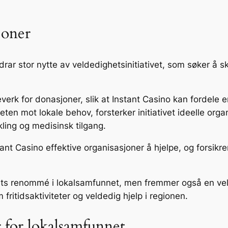
joner
drar stor nytte av veldedighetsinitiativet, som søker å s
meverk for donasjoner, slik at Instant Casino kan fordele e
en mot lokale behov, forsterker initiativet ideelle orga
ing og medisinsk tilgang.
nt Casino effektive organisasjoner å hjelpe, og forsikre
noets renommé i lokalsamfunnet, men fremmer også en vel
itidsaktiviteter og veldedig hjelp i regionen.
 for lokalsamfunnet