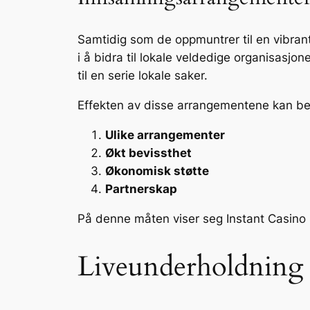
Samtidig som de oppmuntrer til en vibrant 
i å bidra til lokale veldedige organisasjo
til en serie lokale saker.
Effekten av disse arrangementene kan be
Ulike arrangementer
Økt bevissthet
Økonomisk støtte
Partnerskap
På denne måten viser seg Instant Casino s
Liveunderholdning