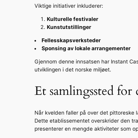
Viktige initiativer inkluderer:
Kulturelle festivaler
Kunstutstillinger
Fellesskapsverksteder
Sponsing av lokale arrangementer
Gjennom denne innsatsen har Instant Casin
utviklingen i det norske miljøet.
Et samlingssted for 
Når kvelden faller på over det pittoreske
Dette etablissementet overskrider den tra
presenterer en mengde aktiviteter som oppm