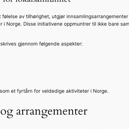
følelse av tilhørighet, utgjør innsamlingsarrangementer 
ner i Norge. Disse initiativene oppmuntrer til ikke bare 
skrives gjennom følgende aspekter:
om et fyrtårn for veldedige aktiviteter i Norge.
 og arrangementer