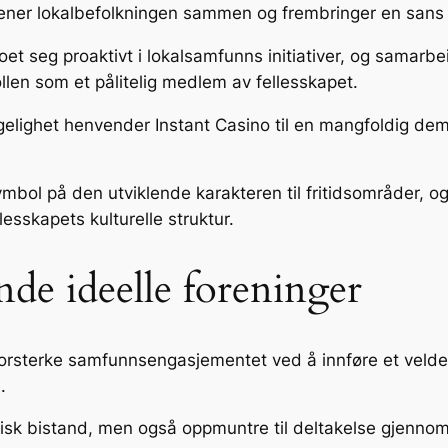
ener lokalbefolkningen sammen og frembringer en sans
inoet seg proaktivt i lokalsamfunns initiativer, og samar
llen som et pålitelig medlem av fellesskapet.
ngelighet henvender Instant Casino til en mangfoldig dem
mbol på den utviklende karakteren til fritidsområder, og
ellesskapets kulturelle struktur.
nde ideelle foreninger
forsterke samfunnsengasjementet ved å innføre et veld
.
isk bistand, men også oppmuntre til deltakelse gjennom