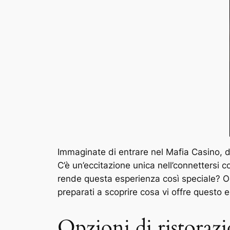
Immaginate di entrare nel Mafia Casino, do
C’è un’eccitazione unica nell’connettersi co
rende questa esperienza così speciale? Og
preparati a scoprire cosa vi offre questo 
Opzioni di ristoraz