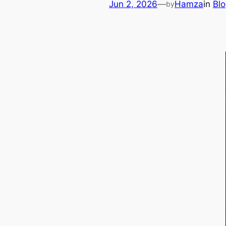
Jun 2, 2026
—
Hamza
in
Bl
by