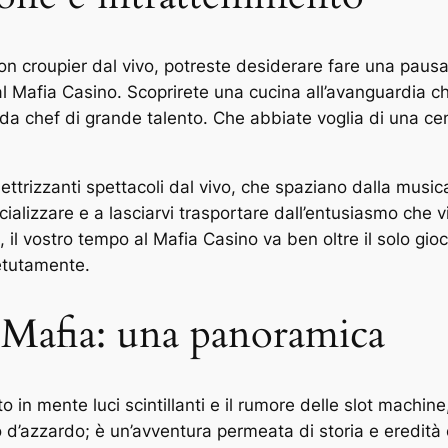
n croupier dal vivo, potreste desiderare fare una pausa 
 Mafia Casino. Scoprirete una cucina all’avanguardia che 
ate da chef di grande talento. Che abbiate voglia di una 
elettrizzanti spettacoli dal vivo, che spaziano dalla mus
socializzare e a lasciarvi trasportare dall’entusiasmo che
o, il vostro tempo al Mafia Casino va ben oltre il solo g
petutamente.
ò Mafia: una panoramica
o in mente luci scintillanti e il rumore delle slot machine
o d’azzardo; è un’avventura permeata di storia e eredità 