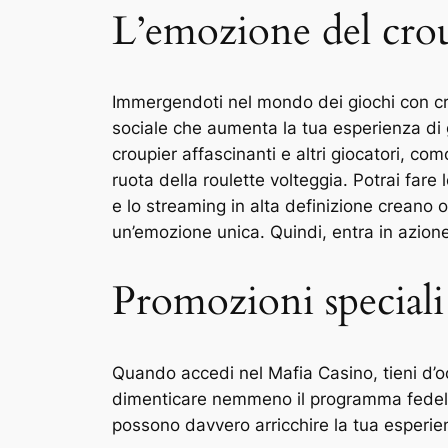
L’emozione del croup
Immergendoti nel mondo dei giochi con cro
sociale che aumenta la tua esperienza di g
croupier affascinanti e altri giocatori, 
ruota della roulette volteggia. Potrai fare
e lo streaming in alta definizione creano o
un’emozione unica. Quindi, entra in azion
Promozioni speciali
Quando accedi nel Mafia Casino, tieni d’o
dimenticare nemmeno il programma fedeltà,
possono davvero arricchire la tua esperien