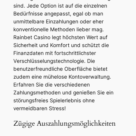
sind. Jede Option ist auf die einzelnen
Bedürfnisse angepasst, egal ob man
unmittelbare Einzahlungen oder eher
konventionelle Methoden lieber mag.
Rainbet Casino legt höchsten Wert auf
Sicherheit und Komfort und schützt die
Finanzdaten mit fortschrittlichster
Verschlüsselungstechnologie. Die
benutzerfreundliche Oberfläche bietet
zudem eine mühelose Kontoverwaltung.
Erfahren Sie die verschiedenen
Zahlungsmethoden und genießen Sie ein
störungsfreies Spielerlebnis ohne
vermeidbaren Stress!
Zügige Auszahlungsmöglichkeiten