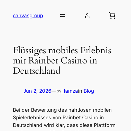
Skip
to
canvasgroup
content
Flüssiges mobiles Erlebnis
mit Rainbet Casino in
Deutschland
Jun 2, 2026
—
Hamza
in
Blog
by
Bei der Bewertung des nahtlosen mobilen
Spielerlebnisses von Rainbet Casino in
Deutschland wird klar, dass diese Plattform