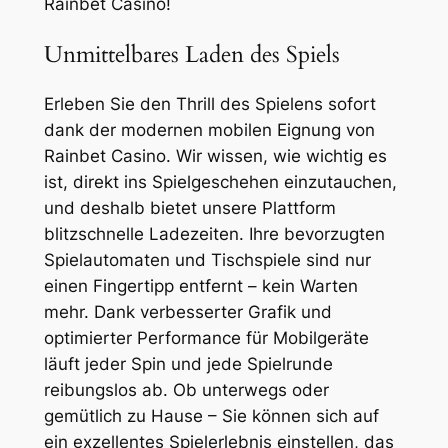
Rainbet Casino!
Unmittelbares Laden des Spiels
Erleben Sie den Thrill des Spielens sofort
dank der modernen mobilen Eignung von
Rainbet Casino. Wir wissen, wie wichtig es
ist, direkt ins Spielgeschehen einzutauchen,
und deshalb bietet unsere Plattform
blitzschnelle Ladezeiten. Ihre bevorzugten
Spielautomaten und Tischspiele sind nur
einen Fingertipp entfernt – kein Warten
mehr. Dank verbesserter Grafik und
optimierter Performance für Mobilgeräte
läuft jeder Spin und jede Spielrunde
reibungslos ab. Ob unterwegs oder
gemütlich zu Hause – Sie können sich auf
ein exzellentes Spielerlebnis einstellen, das