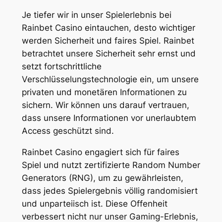
Je tiefer wir in unser Spielerlebnis bei
Rainbet Casino eintauchen, desto wichtiger
werden Sicherheit und faires Spiel. Rainbet
betrachtet unsere Sicherheit sehr ernst und
setzt fortschrittliche
Verschlüsselungstechnologie ein, um unsere
privaten und monetären Informationen zu
sichern. Wir können uns darauf vertrauen,
dass unsere Informationen vor unerlaubtem
Access geschützt sind.
Rainbet Casino engagiert sich für faires
Spiel und nutzt zertifizierte Random Number
Generators (RNG), um zu gewährleisten,
dass jedes Spielergebnis völlig randomisiert
und unparteiisch ist. Diese Offenheit
verbessert nicht nur unser Gaming-Erlebnis,