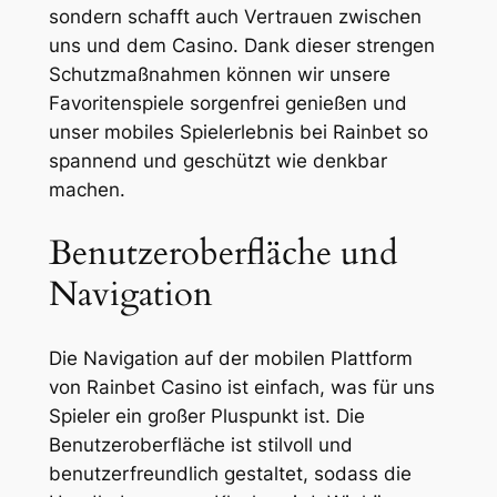
sondern schafft auch Vertrauen zwischen
uns und dem Casino. Dank dieser strengen
Schutzmaßnahmen können wir unsere
Favoritenspiele sorgenfrei genießen und
unser mobiles Spielerlebnis bei Rainbet so
spannend und geschützt wie denkbar
machen.
Benutzeroberfläche und
Navigation
Die Navigation auf der mobilen Plattform
von Rainbet Casino ist einfach, was für uns
Spieler ein großer Pluspunkt ist. Die
Benutzeroberfläche ist stilvoll und
benutzerfreundlich gestaltet, sodass die