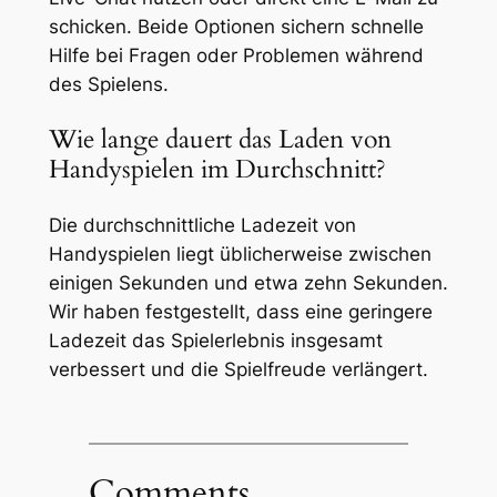
schicken. Beide Optionen sichern schnelle
Hilfe bei Fragen oder Problemen während
des Spielens.
Wie lange dauert das Laden von
Handyspielen im Durchschnitt?
Die durchschnittliche Ladezeit von
Handyspielen liegt üblicherweise zwischen
einigen Sekunden und etwa zehn Sekunden.
Wir haben festgestellt, dass eine geringere
Ladezeit das Spielerlebnis insgesamt
verbessert und die Spielfreude verlängert.
Comments