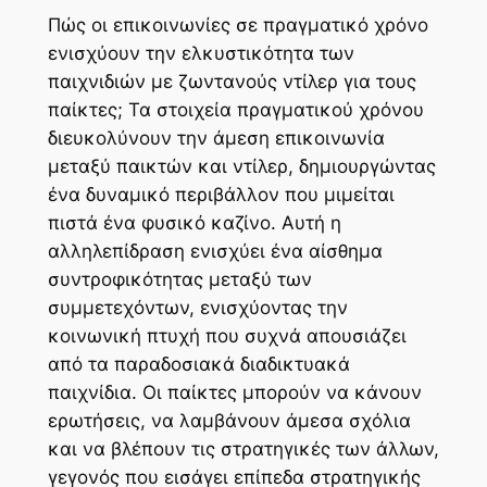
Πώς οι επικοινωνίες σε πραγματικό χρόνο
ενισχύουν την ελκυστικότητα των
παιχνιδιών με ζωντανούς ντίλερ για τους
παίκτες; Τα στοιχεία πραγματικού χρόνου
διευκολύνουν την άμεση επικοινωνία
μεταξύ παικτών και ντίλερ, δημιουργώντας
ένα δυναμικό περιβάλλον που μιμείται
πιστά ένα φυσικό καζίνο. Αυτή η
αλληλεπίδραση ενισχύει ένα αίσθημα
συντροφικότητας μεταξύ των
συμμετεχόντων, ενισχύοντας την
κοινωνική πτυχή που συχνά απουσιάζει
από τα παραδοσιακά διαδικτυακά
παιχνίδια. Οι παίκτες μπορούν να κάνουν
ερωτήσεις, να λαμβάνουν άμεσα σχόλια
και να βλέπουν τις στρατηγικές των άλλων,
γεγονός που εισάγει επίπεδα στρατηγικής