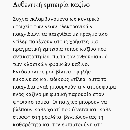
Αυθεντική εμπειρία καζίνο
Συχνά εκλαμβανόμενα ως κεντρικό
στοιχείο των νέων ηλεκτρονικών
παιχνιδιών, τα παιχνίδια με πραγματικό
ντίλερ παρέχουν στους χρήστες μια
πραγματική εμπειρία τύπου καζίνο που
αντικατοπτρίζει πιστά τον ενθουσιασμό
των κλασικών φυσικών καζίνο.
Εντάσσοντας ροή βίντεο υψηλής
ευκρίνειας και ειδικούς ντίλερ, αυτά τα
παιχνίδια αναδημιουργούν την ατμόσφαιρα
ενός καζίνο με φυσική παρουσία στον
ψηφιακό τομέα. Οι παίχτες μπορούν να
βλέπουν κάθε χαρτί που δίνεται και κάθε
στροφή στη ρουλέτα, βελτιώνοντας τη
καθαρότητα και την εμπιστοσύνη στη