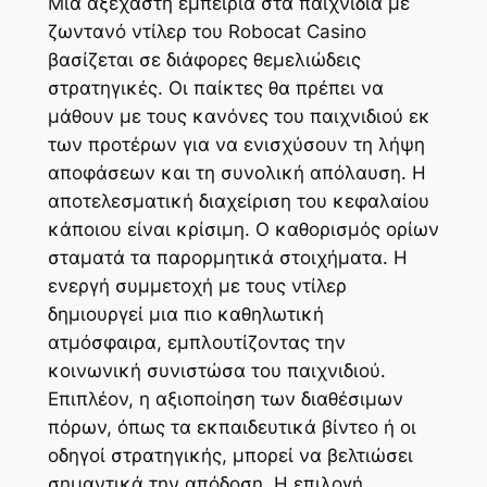
Μια αξέχαστη εμπειρία στα παιχνίδια με
ζωντανό ντίλερ του Robocat Casino
βασίζεται σε διάφορες θεμελιώδεις
στρατηγικές. Οι παίκτες θα πρέπει να
μάθουν με τους κανόνες του παιχνιδιού εκ
των προτέρων για να ενισχύσουν τη λήψη
αποφάσεων και τη συνολική απόλαυση. Η
αποτελεσματική διαχείριση του κεφαλαίου
κάποιου είναι κρίσιμη. Ο καθορισμός ορίων
σταματά τα παρορμητικά στοιχήματα. Η
ενεργή συμμετοχή με τους ντίλερ
δημιουργεί μια πιο καθηλωτική
ατμόσφαιρα, εμπλουτίζοντας την
κοινωνική συνιστώσα του παιχνιδιού.
Επιπλέον, η αξιοποίηση των διαθέσιμων
πόρων, όπως τα εκπαιδευτικά βίντεο ή οι
οδηγοί στρατηγικής, μπορεί να βελτιώσει
σημαντικά την απόδοση. Η επιλογή