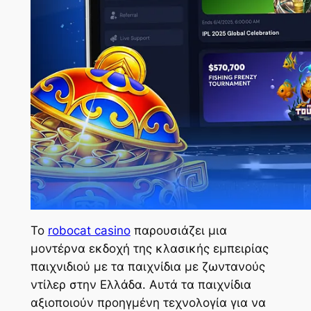
Το
robocat casino
παρουσιάζει μια
μοντέρνα εκδοχή της κλασικής εμπειρίας
παιχνιδιού με τα παιχνίδια με ζωντανούς
ντίλερ στην Ελλάδα. Αυτά τα παιχνίδια
αξιοποιούν προηγμένη τεχνολογία για να