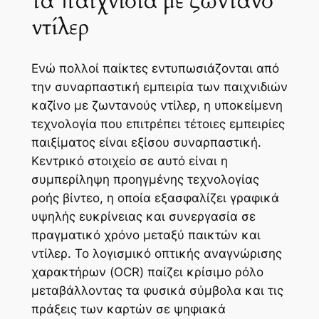
τα παιχνίδια με ζωντανό
ντίλερ
Ενώ πολλοί παίκτες εντυπωσιάζονται από
την συναρπαστική εμπειρία των παιχνιδιών
καζίνο με ζωντανούς ντίλερ, η υποκείμενη
τεχνολογία που επιτρέπει τέτοιες εμπειρίες
παιξίματος είναι εξίσου συναρπαστική.
Κεντρικό στοιχείο σε αυτό είναι η
συμπερίληψη προηγμένης τεχνολογίας
ροής βίντεο, η οποία εξασφαλίζει γραφικά
υψηλής ευκρίνειας και συνεργασία σε
πραγματικό χρόνο μεταξύ παικτών και
ντίλερ. Το λογισμικό οπτικής αναγνώρισης
χαρακτήρων (OCR) παίζει κρίσιμο ρόλο
μεταβάλλοντας τα φυσικά σύμβολα και τις
πράξεις των καρτών σε ψηφιακά