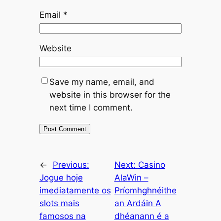
Email
*
Website
Save my name, email, and
website in this browser for the
next time I comment.
←
Previous:
Next:
Casino
Jogue hoje
AlaWin –
imediatamente os
Príomhghnéithe
slots mais
an Ardáin A
famosos na
dhéanann é a