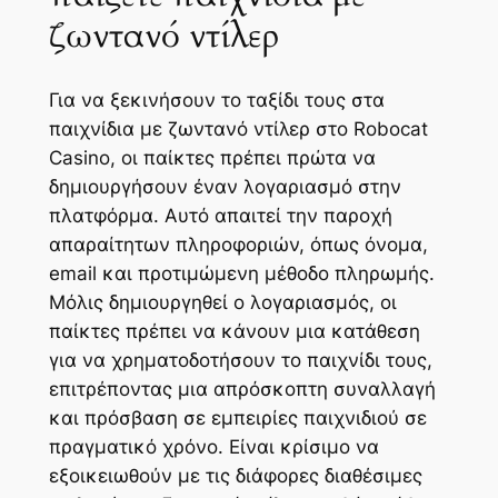
ζωντανό ντίλερ
Για να ξεκινήσουν το ταξίδι τους στα
παιχνίδια με ζωντανό ντίλερ στο Robocat
Casino, οι παίκτες πρέπει πρώτα να
δημιουργήσουν έναν λογαριασμό στην
πλατφόρμα. Αυτό απαιτεί την παροχή
απαραίτητων πληροφοριών, όπως όνομα,
email και προτιμώμενη μέθοδο πληρωμής.
Μόλις δημιουργηθεί ο λογαριασμός, οι
παίκτες πρέπει να κάνουν μια κατάθεση
για να χρηματοδοτήσουν το παιχνίδι τους,
επιτρέποντας μια απρόσκοπτη συναλλαγή
και πρόσβαση σε εμπειρίες παιχνιδιού σε
πραγματικό χρόνο. Είναι κρίσιμο να
εξοικειωθούν με τις διάφορες διαθέσιμες