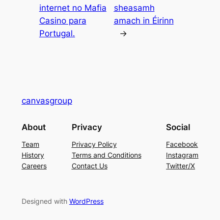
internet no Mafia
sheasamh
Casino para
amach in Éirinn
Portugal.
→
canvasgroup
About
Privacy
Social
Team
Privacy Policy
Facebook
History
Terms and Conditions
Instagram
Careers
Contact Us
Twitter/X
Designed with
WordPress