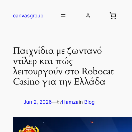
Skip
to
canvasgroup
content
Παιχνίδια με ζωντανό
ντίλερ και πώς
λειτουργούν στο Robocat
Casino για την Ελλάδα
Jun 2, 2026
—
Hamza
in
Blog
by