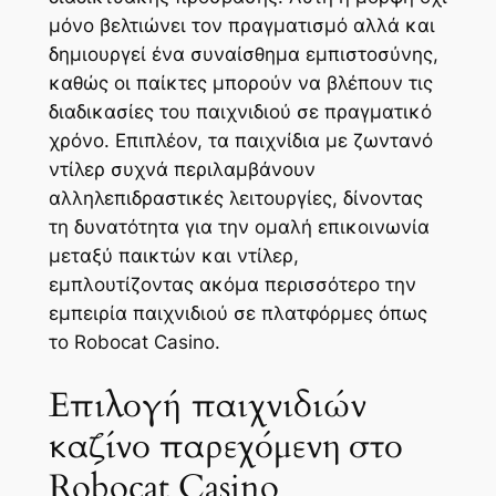
μόνο βελτιώνει τον πραγματισμό αλλά και
δημιουργεί ένα συναίσθημα εμπιστοσύνης,
καθώς οι παίκτες μπορούν να βλέπουν τις
διαδικασίες του παιχνιδιού σε πραγματικό
χρόνο. Επιπλέον, τα παιχνίδια με ζωντανό
ντίλερ συχνά περιλαμβάνουν
αλληλεπιδραστικές λειτουργίες, δίνοντας
τη δυνατότητα για την ομαλή επικοινωνία
μεταξύ παικτών και ντίλερ,
εμπλουτίζοντας ακόμα περισσότερο την
εμπειρία παιχνιδιού σε πλατφόρμες όπως
το Robocat Casino.
Επιλογή παιχνιδιών
καζίνο παρεχόμενη στο
Robocat Casino