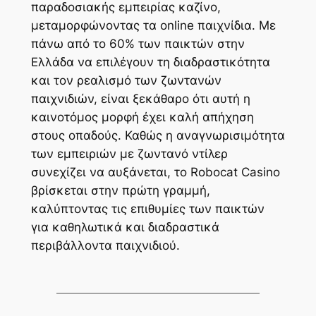
παραδοσιακής εμπειρίας καζίνο,
μεταμορφώνοντας τα online παιχνίδια. Με
πάνω από το 60% των παικτών στην
Ελλάδα να επιλέγουν τη διαδραστικότητα
και τον ρεαλισμό των ζωντανών
παιχνιδιών, είναι ξεκάθαρο ότι αυτή η
καινοτόμος μορφή έχει καλή απήχηση
στους οπαδούς. Καθώς η αναγνωρισιμότητα
των εμπειριών με ζωντανό ντίλερ
συνεχίζει να αυξάνεται, το Robocat Casino
βρίσκεται στην πρώτη γραμμή,
καλύπτοντας τις επιθυμίες των παικτών
για καθηλωτικά και διαδραστικά
περιβάλλοντα παιχνιδιού.