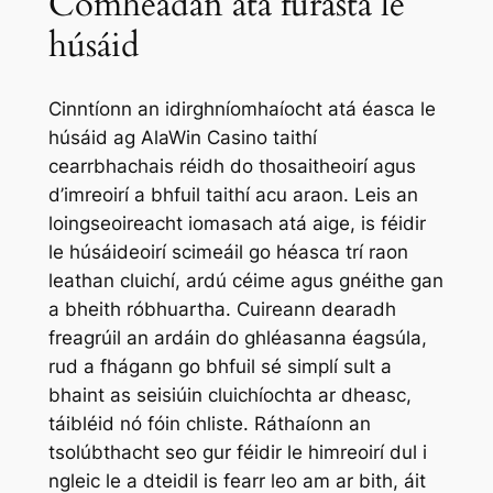
Comhéadan atá furasta le
húsáid
Cinntíonn an idirghníomhaíocht atá éasca le
húsáid ag AlaWin Casino taithí
cearrbhachais réidh do thosaitheoirí agus
d’imreoirí a bhfuil taithí acu araon. Leis an
loingseoireacht iomasach atá aige, is féidir
le húsáideoirí scimeáil go héasca trí raon
leathan cluichí, ardú céime agus gnéithe gan
a bheith róbhuartha. Cuireann dearadh
freagrúil an ardáin do ghléasanna éagsúla,
rud a fhágann go bhfuil sé simplí sult a
bhaint as seisiúin cluichíochta ar dheasc,
táibléid nó fóin chliste. Ráthaíonn an
tsolúbthacht seo gur féidir le himreoirí dul i
ngleic le a dteidil is fearr leo am ar bith, áit