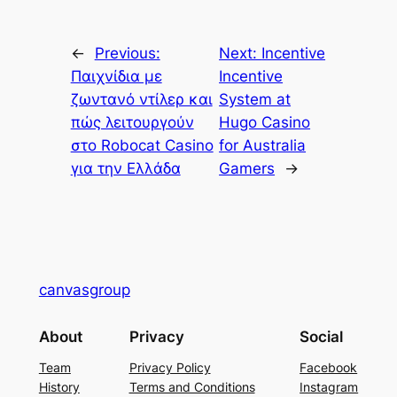
←
Previous:
Next:
Incentive
Παιχνίδια με
Incentive
ζωντανό ντίλερ και
System at
πώς λειτουργούν
Hugo Casino
στο Robocat Casino
for Australia
για την Ελλάδα
Gamers
→
canvasgroup
About
Privacy
Social
Team
Privacy Policy
Facebook
History
Terms and Conditions
Instagram