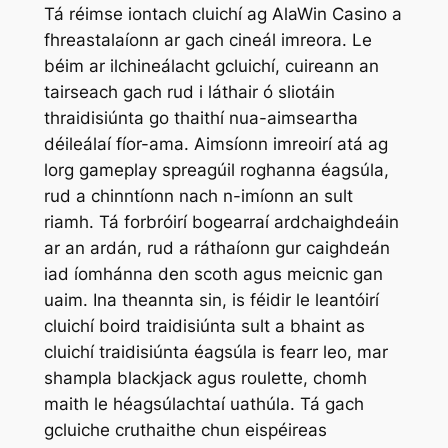
Tá réimse iontach cluichí ag AlaWin Casino a
fhreastalaíonn ar gach cineál imreora. Le
béim ar ilchineálacht gcluichí, cuireann an
tairseach gach rud i láthair ó sliotáin
thraidisiúnta go thaithí nua-aimseartha
déileálaí fíor-ama. Aimsíonn imreoirí atá ag
lorg gameplay spreagúil roghanna éagsúla,
rud a chinntíonn nach n-imíonn an sult
riamh. Tá forbróirí bogearraí ardchaighdeáin
ar an ardán, rud a ráthaíonn gur caighdeán
iad íomhánna den scoth agus meicnic gan
uaim. Ina theannta sin, is féidir le leantóirí
cluichí boird traidisiúnta sult a bhaint as
cluichí traidisiúnta éagsúla is fearr leo, mar
shampla blackjack agus roulette, chomh
maith le héagsúlachtaí uathúla. Tá gach
gcluiche cruthaithe chun eispéireas