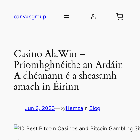
Skip
to
canvasgroup
content
Casino AlaWin –
Príomhghnéithe an Ardáin
A dhéanann é a sheasamh
amach in Éirinn
Jun 2, 2026
—
Hamza
in
Blog
by