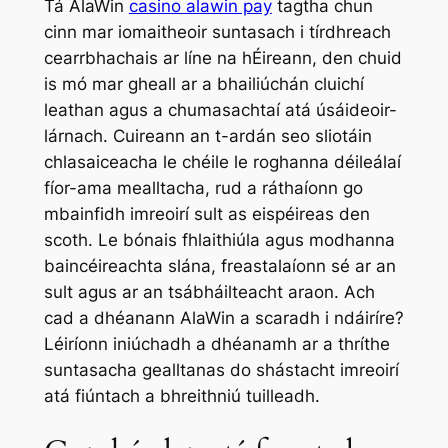
Tá AlaWin
casino alawin pay
tagtha chun
cinn mar iomaitheoir suntasach i tírdhreach
cearrbhachais ar líne na hÉireann, den chuid
is mó mar gheall ar a bhailiúchán cluichí
leathan agus a chumasachtaí atá úsáideoir-
lárnach. Cuireann an t-ardán seo sliotáin
chlasaiceacha le chéile le roghanna déileálaí
fíor-ama mealltacha, rud a ráthaíonn go
mbainfidh imreoirí sult as eispéireas den
scoth. Le bónais fhlaithiúla agus modhanna
baincéireachta slána, freastalaíonn sé ar an
sult agus ar an tsábháilteacht araon. Ach
cad a dhéanann AlaWin a scaradh i ndáiríre?
Léiríonn iniúchadh a dhéanamh ar a thríthe
suntasacha gealltanas do shástacht imreoirí
atá fiúntach a bhreithniú tuilleadh.