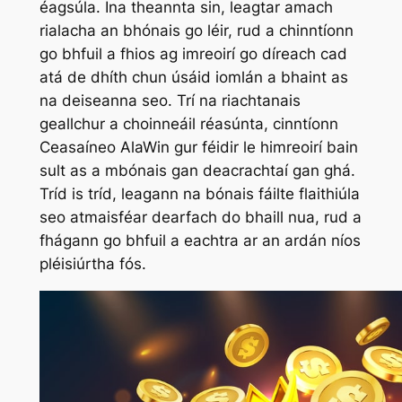
éagsúla. Ina theannta sin, leagtar amach
rialacha an bhónais go léir, rud a chinntíonn
go bhfuil a fhios ag imreoirí go díreach cad
atá de dhíth chun úsáid iomlán a bhaint as
na deiseanna seo. Trí na riachtanais
geallchur a choinneáil réasúnta, cinntíonn
Ceasaíneo AlaWin gur féidir le himreoirí bain
sult as a mbónais gan deacrachtaí gan ghá.
Tríd is tríd, leagann na bónais fáilte flaithiúla
seo atmaisféar dearfach do bhaill nua, rud a
fhágann go bhfuil a eachtra ar an ardán níos
pléisiúrtha fós.