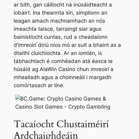
ar bith, gan cáilíocht ná inúsáidteacht a
íobairt. Ina theannta sin, simplíonn an
leagan amach machnamhach an nós
imeachta taisce, tarraingt siar agus
bainistíocht cuntas, rud a cheadaíonn
d’imreoirí díriú níos mó ar sult a bhaint as a
dtaithí cluichíochta. Ar an iomlán, is
tábhachtach é comhéadan atá éasca le
húsáid ag AlaWin Casino chun imreoirí a
mhealladh agus a choinneáil i margadh
comórtasach ar líne.
Tacaíocht Chustaiméirí
Ardchaighdeáin