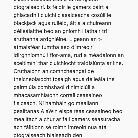
díograiseoirí. Is féidir le gamers páirt a
ghlacadh i cluichí clasaiceacha cosúil le
blackjack agus ruíléid, áit a a chuireann
déileálaithe beo an gníomh i láthair trí
sruthanna ardghléine. Ligeann an t-
atmaisféar tumtha seo d’imreoirí
idirghníomhú i fíor-ama, rud a méadaíonn an
sceitimíní thar cluichíocht traidisiúnta ar líne.
Cruthaíonn an comhcheangal de
theicneolaíocht tosaigh agus déileálaithe
gairmiúla comhshaol dinimiciúil a
mhacasamhlaíonn corraíl ceasaíneo
fisiceach. Ní hamháin go meallann
gealltanas AlaWin eispéireas ceasaíneo beo
mealltach a chur ar fáil gamers séasúracha
ach fáiltíonn sé roimh imreoirí nua atá
díograiseach blaiseadh den