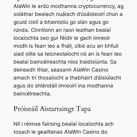
AlaWin le ardú modhanna cryptocurrency, ag
soláthar bealach nuálach d’úsáideoirí chun a
gcuid cistí a bhainistiú go slán agus go
rúnda. Cinntíonn an raon leathan bealaí
íocaíochta seo gur féidir le gach imreoir
modh is fearr leo a fháil, cibé acu an bhfuil
siad oilte sa teicneolaíocht nó an is fearr leo
bealaí baincéireachta níos traidisiúnta. Sa
deireadh thiar, seasann AlaWin Casino
amach trí thosaíocht a thabhairt d’áisiúlacht
agus do shlándáil imreoirí ina modhanna
baincéireachta.
Próiseáil Aistarraingt Tapa
Níl i réimse fairsing bealaí íocaíochta ach
tosach le gealltanas AlaWin Casino do