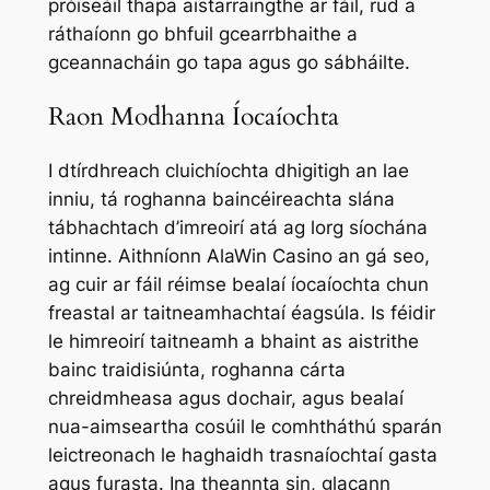
próiseáil thapa aistarraingthe ar fáil, rud a
ráthaíonn go bhfuil gcearrbhaithe a
gceannacháin go tapa agus go sábháilte.
Raon Modhanna Íocaíochta
I dtírdhreach cluichíochta dhigitigh an lae
inniu, tá roghanna baincéireachta slána
tábhachtach d’imreoirí atá ag lorg síochána
intinne. Aithníonn AlaWin Casino an gá seo,
ag cuir ar fáil réimse bealaí íocaíochta chun
freastal ar taitneamhachtaí éagsúla. Is féidir
le himreoirí taitneamh a bhaint as aistrithe
bainc traidisiúnta, roghanna cárta
chreidmheasa agus dochair, agus bealaí
nua-aimseartha cosúil le comhtháthú sparán
leictreonach le haghaidh trasnaíochtaí gasta
agus furasta. Ina theannta sin, glacann