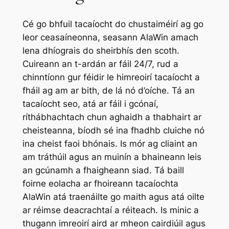
Cé go bhfuil tacaíocht do chustaiméirí ag go
leor ceasaíneonna, seasann AlaWin amach
lena dhíograis do sheirbhís den scoth.
Cuireann an t-ardán ar fáil 24/7, rud a
chinntíonn gur féidir le himreoirí tacaíocht a
fháil ag am ar bith, de lá nó d’oíche. Tá an
tacaíocht seo, atá ar fáil i gcónaí,
ríthábhachtach chun aghaidh a thabhairt ar
cheisteanna, bíodh sé ina fhadhb cluiche nó
ina cheist faoi bhónais. Is mór ag cliaint an
am tráthúil agus an muinín a bhaineann leis
an gcúnamh a fhaigheann siad. Tá baill
foirne eolacha ar fhoireann tacaíochta
AlaWin atá traenáilte go maith agus atá oilte
ar réimse deacrachtaí a réiteach. Is minic a
thugann imreoirí aird ar mheon cairdiúil agus