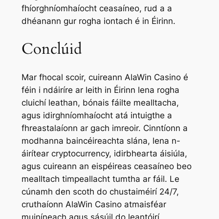
fhíorghníomhaíocht ceasaíneo, rud a a
dhéanann gur rogha iontach é in Éirinn.
Conclúid
Mar fhocal scoir, cuireann AlaWin Casino é
féin i ndáiríre ar leith in Éirinn lena rogha
cluichí leathan, bónais fáilte mealltacha,
agus idirghníomhaíocht atá intuigthe a
fhreastalaíonn ar gach imreoir. Cinntíonn a
modhanna baincéireachta slána, lena n-
áirítear cryptocurrency, idirbhearta áisiúla,
agus cuireann an eispéireas ceasaíneo beo
mealltach timpeallacht tumtha ar fáil. Le
cúnamh den scoth do chustaiméirí 24/7,
cruthaíonn AlaWin Casino atmaisféar
muiníneach agus sásúil do leantóirí