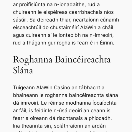
ar proifisiúnta na n-ionadaithe, rud a
chuireann le eispéireas cearrbhachais níos
sásúil. Sa deireadh thiar, neartaíonn cúnamh
eisceachtúil do chustaiméirí AlaWin a cháil
agus cuireann sí le iontaoibh na n-imreoirí,
rud a fhágann gur rogha is fearr é in Éirinn.
Roghanna Baincéireachta
Slána
Tuigeann AlaWin Casino an tábhacht a
bhaineann le roghanna baincéireachta slána
dá imreoirí. Le réimse modhanna íocaíochta
ar fáil, is féidir le n-úsáideoirí an ceann is
fearr a oireann dá riachtanais a phiocadh.
Ina theannta sin, soláthraíonn an ardán