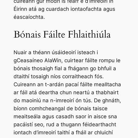
cuireann gur modh is fearr é d’imreoirí in
Éirinn atá ag cuardach iontaofachta agus
éascaíochta.
Bónais Fáilte Fhlaithiúla
Nuair a théann úsáideoirí isteach i
gCeasaíneo AlaWin, cuirtear fáilte rompu le
bónais thosaigh fial a fhágann go bhfuil a
dtaithí tosaigh níos corraitheach fós.
Cuireann an t-ardán pacaí fáilte mealltacha
ar fáil atá deartha chun neartú a thabhairt
do maoiniú na n-imreoirí ón tús. De ghnáth,
bíonn comhcheangal de bónais taisce
meaitseála agus casadh saor in aisce sna
pacáistí seo, rud a thugann féidearthacht
iontach d’imreoirí taithí a fháil ar chluichí