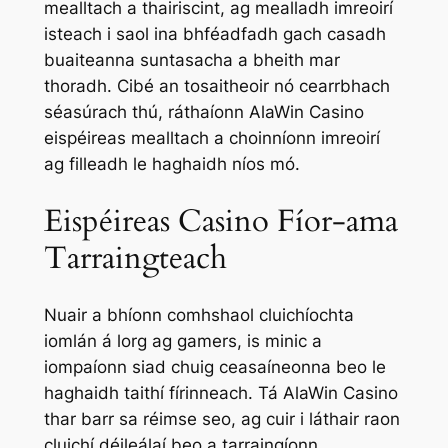
mealltach a thairiscint, ag mealladh imreoirí
isteach i saol ina bhféadfadh gach casadh
buaiteanna suntasacha a bheith mar
thoradh. Cibé an tosaitheoir nó cearrbhach
séasúrach thú, ráthaíonn AlaWin Casino
eispéireas mealltach a choinníonn imreoirí
ag filleadh le haghaidh níos mó.
Eispéireas Casino Fíor-ama
Tarraingteach
Nuair a bhíonn comhshaol cluichíochta
iomlán á lorg ag gamers, is minic a
iompaíonn siad chuig ceasaíneonna beo le
haghaidh taithí fírinneach. Tá AlaWin Casino
thar barr sa réimse seo, ag cuir i láthair raon
cluichí déileálaí beo a tarraingíonn