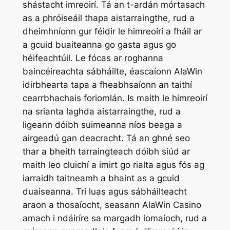
shástacht imreoirí. Tá an t-ardán mórtasach
as a phróiseáil thapa aistarraingthe, rud a
dheimhníonn gur féidir le himreoirí a fháil ar
a gcuid buaiteanna go gasta agus go
héifeachtúil. Le fócas ar roghanna
baincéireachta sábháilte, éascaíonn AlaWin
idirbhearta tapa a fheabhsaíonn an taithí
cearrbhachais foriomlán. Is maith le himreoirí
na srianta laghda aistarraingthe, rud a
ligeann dóibh suimeanna níos beaga a
airgeadú gan deacracht. Tá an ghné seo
thar a bheith tarraingteach dóibh siúd ar
maith leo cluichí a imirt go rialta agus fós ag
iarraidh taitneamh a bhaint as a gcuid
duaiseanna. Trí luas agus sábháilteacht
araon a thosaíocht, seasann AlaWin Casino
amach i ndáiríre sa margadh iomaíoch, rud a