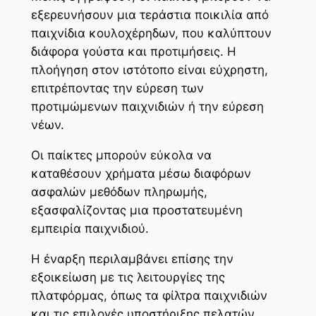
εξερευνήσουν μια τεράστια ποικιλία από
παιχνίδια κουλοχέρηδων, που καλύπτουν
διάφορα γούστα και προτιμήσεις. Η
πλοήγηση στον ιστότοπο είναι εύχρηστη,
επιτρέποντας την εύρεση των
προτιμώμενων παιχνιδιών ή την εύρεση
νέων.
Οι παίκτες μπορούν εύκολα να
καταθέσουν χρήματα μέσω διαφόρων
ασφαλών μεθόδων πληρωμής,
εξασφαλίζοντας μια προστατευμένη
εμπειρία παιχνιδιού.
Η έναρξη περιλαμβάνει επίσης την
εξοικείωση με τις λειτουργίες της
πλατφόρμας, όπως τα φίλτρα παιχνιδιών
και τις επιλογές υποστήριξης πελατών.