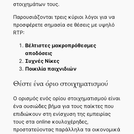
στοιχημάτων τους.
Παρουσιάζονται τρεις κύριοι λόγοι για να
προσφέρετε σημασία σε θέσεις με υψηλό
RTP:
Βέλτιστες μακροπρόθεσμες
αποδόσεις
Συχνές Νίκες
Ποικιλία παιχνιδιών
Θέστε ένα όριο στοιχηματισμού
Ο ορισμός ενός ορίου στοιχηματισμού είναι
ένα ουσιώδες βήμα για τους παίκτες που
επιδιώκουν στη ενίσχυση της εμπειρίας
τους στα online κουλοχέρηδες,
προστατεύοντας παράλληλα τα οικονομικά