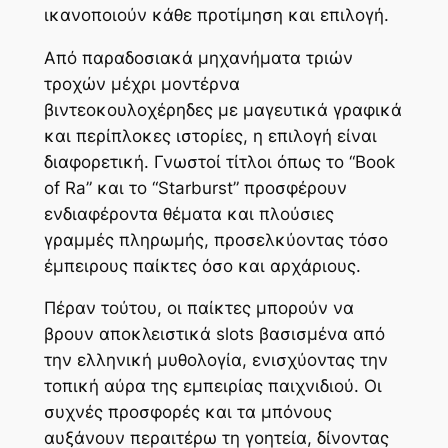
ικανοποιούν κάθε προτίμηση και επιλογή.
Από παραδοσιακά μηχανήματα τριών
τροχών μέχρι μοντέρνα
βιντεοκουλοχέρηδες με μαγευτικά γραφικά
και περίπλοκες ιστορίες, η επιλογή είναι
διαφορετική. Γνωστοί τίτλοι όπως το “Book
of Ra” και το “Starburst” προσφέρουν
ενδιαφέροντα θέματα και πλούσιες
γραμμές πληρωμής, προσελκύοντας τόσο
έμπειρους παίκτες όσο και αρχάριους.
Πέραν τούτου, οι παίκτες μπορούν να
βρουν αποκλειστικά slots βασισμένα από
την ελληνική μυθολογία, ενισχύοντας την
τοπική αύρα της εμπειρίας παιχνιδιού. Οι
συχνές προσφορές και τα μπόνους
αυξάνουν περαιτέρω τη γοητεία, δίνοντας