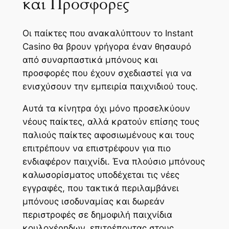
και Προσφορές
Οι παίκτες που ανακαλύπτουν το Instant
Casino θα βρουν γρήγορα έναν θησαυρό
από συναρπαστικά μπόνους και
προσφορές που έχουν σχεδιαστεί για να
ενισχύσουν την εμπειρία παιχνιδιού τους.
Αυτά τα κίνητρα όχι μόνο προσελκύουν
νέους παίκτες, αλλά κρατούν επίσης τους
παλιούς παίκτες αφοσιωμένους και τους
επιτρέπουν να επιστρέφουν για πιο
ενδιαφέρον παιχνίδι. Ένα πλούσιο μπόνους
καλωσορίσματος υποδέχεται τις νέες
εγγραφές, που τακτικά περιλαμβάνει
μπόνους ισοδυναμίας και δωρεάν
περιστροφές σε δημοφιλή παιχνίδια
κουλοχέρηδων, επιτρέποντας στους