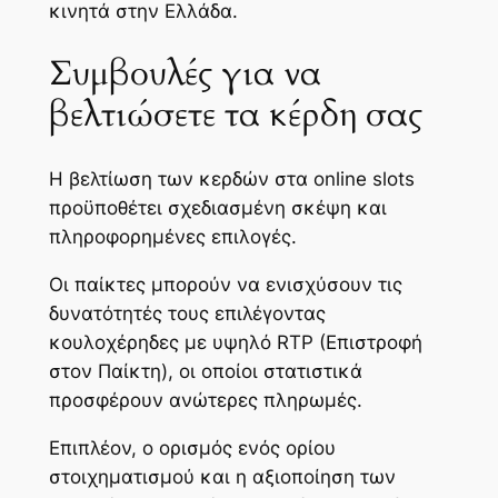
κινητά στην Ελλάδα.
Συμβουλές για να
βελτιώσετε τα κέρδη σας
Η βελτίωση των κερδών στα online slots
προϋποθέτει σχεδιασμένη σκέψη και
πληροφορημένες επιλογές.
Οι παίκτες μπορούν να ενισχύσουν τις
δυνατότητές τους επιλέγοντας
κουλοχέρηδες με υψηλό RTP (Επιστροφή
στον Παίκτη), οι οποίοι στατιστικά
προσφέρουν ανώτερες πληρωμές.
Επιπλέον, ο ορισμός ενός ορίου
στοιχηματισμού και η αξιοποίηση των