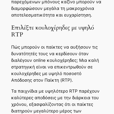
παρεχόμενων μπόνους καζίνο μπορούν να
διαμορφώσουν μεγάλα τη μακροχρόνια
αποτελεσματικότητα και ευχαρίστηση.
Επιλέξτε κουλοχέρηδες με υψηλό
RTP
Πώς μπορούν οι παίκτες να αυξήσουν τις
δυνατότητές τους να κερδίσουν όταν
διαλέγουν online κουλοχέρηδες; Μια καλή
στρατηγική είναι να επικεντρωθούν σε
κουλοχέρηδες με υψηλό ποσοστό
Απόδοσης στον Παίκτη (RTP).
Τα παιχνίδια με υψηλότερο RTP παρέχουν
καλύτερες αποδόσεις με την διάρκεια του
χρόνου, εξασφαλίζοντας ότι οι παίκτες
διατηρούν μεγαλύτερο μέρος των