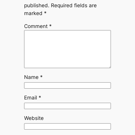
published.
Required fields are
marked
*
Comment
*
Name
*
Email
*
Website