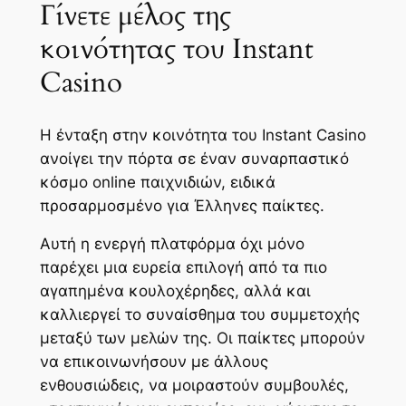
Γίνετε μέλος της
κοινότητας του Instant
Casino
Η ένταξη στην κοινότητα του Instant Casino
ανοίγει την πόρτα σε έναν συναρπαστικό
κόσμο online παιχνιδιών, ειδικά
προσαρμοσμένο για Έλληνες παίκτες.
Αυτή η ενεργή πλατφόρμα όχι μόνο
παρέχει μια ευρεία επιλογή από τα πιο
αγαπημένα κουλοχέρηδες, αλλά και
καλλιεργεί το συναίσθημα του συμμετοχής
μεταξύ των μελών της. Οι παίκτες μπορούν
να επικοινωνήσουν με άλλους
ενθουσιώδεις, να μοιραστούν συμβουλές,