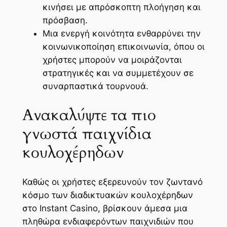
κινήσει με απρόσκοπτη πλοήγηση και
πρόσβαση.
Μια ενεργή κοινότητα ενθαρρύνει την
κοινωνικοποίηση επικοινωνία, όπου οι
χρήστες μπορούν να μοιράζονται
στρατηγικές και να συμμετέχουν σε
συναρπαστικά τουρνουά.
Ανακαλύψτε τα πιο
γνωστά παιχνίδια
κουλοχέρηδων
Καθώς οι χρήστες εξερευνούν τον ζωντανό
κόσμο των διαδικτυακών κουλοχέρηδων
στο Instant Casino, βρίσκουν άμεσα μια
πληθώρα ενδιαφερόντων παιχνιδιών που