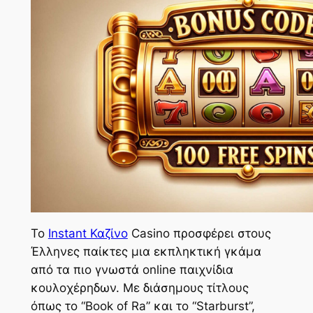
Το
Instant Καζίνο
Casino προσφέρει στους
Έλληνες παίκτες μια εκπληκτική γκάμα
από τα πιο γνωστά online παιχνίδια
κουλοχέρηδων. Με διάσημους τίτλους
όπως το “Book of Ra” και το “Starburst”,