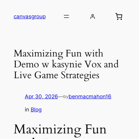
Skip
to
canvasgroup
content
Maximizing Fun with
Demo w kasynie Vox and
Live Game Strategies
Apr 30, 2026
—
benmacmahon16
by
in
Blog
Maximizing Fun