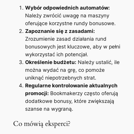
Wybór odpowiednich automatów:
Należy zwrócić uwagę na maszyny
oferujące korzystne rundy bonusowe.
Zapoznanie się z zasadami:
Zrozumienie zasad działania rund
bonusowych jest kluczowe, aby w pełni
wykorzystać ich potencjał.
Określenie budżetu:
Należy ustalić, ile
można wydać na grę, co pomoże
uniknąć niepotrzebnych strat.
Regularne kontrolowanie aktualnych
promocji:
Bookmakerzy często oferują
dodatkowe bonusy, które zwiększają
szanse na wygraną.
Co mówią eksperci?