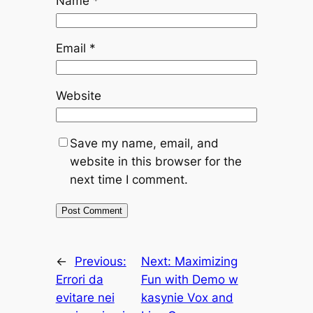
Name
*
Email
*
Website
Save my name, email, and
website in this browser for the
next time I comment.
←
Previous:
Next:
Maximizing
Errori da
Fun with Demo w
evitare nei
kasynie Vox and