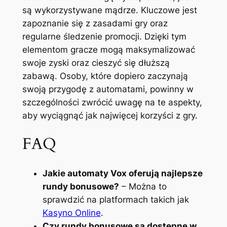
są wykorzystywane mądrze. Kluczowe jest
zapoznanie się z zasadami gry oraz
regularne śledzenie promocji. Dzięki tym
elementom gracze mogą maksymalizować
swoje zyski oraz cieszyć się dłuższą
zabawą. Osoby, które dopiero zaczynają
swoją przygodę z automatami, powinny w
szczególności zwrócić uwagę na te aspekty,
aby wyciągnąć jak najwięcej korzyści z gry.
FAQ
Jakie automaty Vox oferują najlepsze
rundy bonusowe?
– Można to
sprawdzić na platformach takich jak
Kasyno Online
.
Czy rundy bonusowe są dostępne w