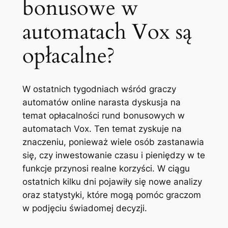
bonusowe w
automatach Vox są
opłacalne?
W ostatnich tygodniach wśród graczy
automatów online narasta dyskusja na
temat opłacalności rund bonusowych w
automatach Vox. Ten temat zyskuje na
znaczeniu, ponieważ wiele osób zastanawia
się, czy inwestowanie czasu i pieniędzy w te
funkcje przynosi realne korzyści. W ciągu
ostatnich kilku dni pojawiły się nowe analizy
oraz statystyki, które mogą pomóc graczom
w podjęciu świadomej decyzji.