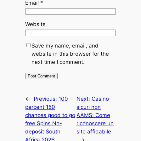
Email
*
Website
Save my name, email, and
website in this browser for the
next time I comment.
←
Previous:
100
Next:
Casino
percent 150
sicuri non
chances good to go
AAMS: Come
free Spins No-
riconoscere un
deposit South
sito affidabile
Africa 2026
→