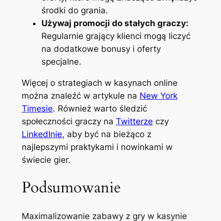
środki do grania.
Używaj promocji do stałych graczy:
Regularnie grający klienci mogą liczyć
na dodatkowe bonusy i oferty
specjalne.
Więcej o strategiach w kasynach online
można znaleźć w artykule na
New York
Timesie
. Również warto śledzić
społeczności graczy na
Twitterze
czy
LinkedInie
, aby być na bieżąco z
najlepszymi praktykami i nowinkami w
świecie gier.
Podsumowanie
Maximalizowanie zabawy z gry w kasynie