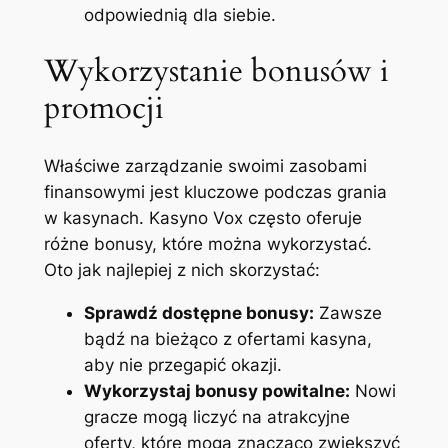
odpowiednią dla siebie.
Wykorzystanie bonusów i
promocji
Właściwe zarządzanie swoimi zasobami
finansowymi jest kluczowe podczas grania
w kasynach. Kasyno Vox często oferuje
różne bonusy, które można wykorzystać.
Oto jak najlepiej z nich skorzystać:
Sprawdź dostępne bonusy:
Zawsze
bądź na bieżąco z ofertami kasyna,
aby nie przegapić okazji.
Wykorzystaj bonusy powitalne:
Nowi
gracze mogą liczyć na atrakcyjne
oferty, które mogą znacząco zwiększyć