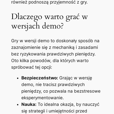
również podnoszą przyjemność z gry.
Dlaczego warto grać w
wersjach demo?
Gry w wersji demo to doskonały sposób na
zaznajomienie się z mechaniką i zasadami
bez ryzykowania prawdziwych pieniędzy.
Oto kilka powodów, dla których warto
spróbować tej opcji:
Bezpieczeństwo:
Grając w wersję
demo, nie tracisz prawdziwych
pieniędzy, co pozwala na bezstresowe
eksperymentowanie.
Nauka:
To idealna okazja, by nauczyć
się strategii i umiejętności przed