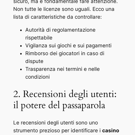
sicuro, ma è fondamentale fare attenzione.
Non tutte le licenze sono uguali. Ecco una
lista di caratteristiche da controllare:
Autorità di regolamentazione
rispettabile
Vigilanza sui giochi e sui pagamenti
Rimborso dei giocatori in caso di
dispute
Trasparenza nei termini e nelle
condizioni
2. Recensioni degli utenti:
il potere del passaparola
Le recensioni degli utenti sono uno
strumento prezioso per identificare i
casino