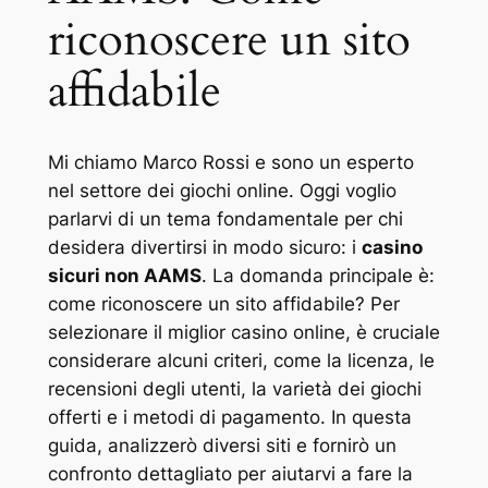
riconoscere un sito
affidabile
Mi chiamo Marco Rossi e sono un esperto
nel settore dei giochi online. Oggi voglio
parlarvi di un tema fondamentale per chi
desidera divertirsi in modo sicuro: i
casino
sicuri non AAMS
. La domanda principale è:
come riconoscere un sito affidabile? Per
selezionare il miglior casino online, è cruciale
considerare alcuni criteri, come la licenza, le
recensioni degli utenti, la varietà dei giochi
offerti e i metodi di pagamento. In questa
guida, analizzerò diversi siti e fornirò un
confronto dettagliato per aiutarvi a fare la