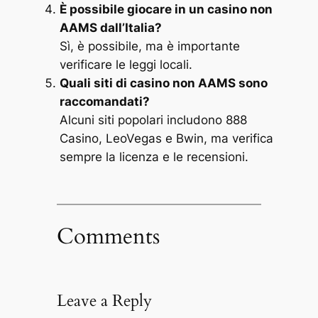
È possibile giocare in un casino non
AAMS dall’Italia?
Sì, è possibile, ma è importante
verificare le leggi locali.
Quali siti di casino non AAMS sono
raccomandati?
Alcuni siti popolari includono 888
Casino, LeoVegas e Bwin, ma verifica
sempre la licenza e le recensioni.
Comments
Leave a Reply