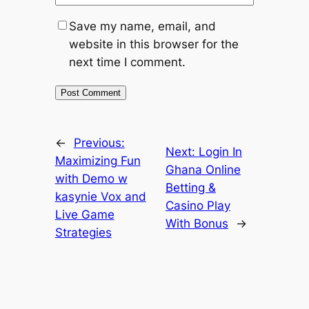
Save my name, email, and
website in this browser for the
next time I comment.
←
Previous:
Next:
Login In
Maximizing Fun
Ghana Online
with Demo w
Betting &
kasynie Vox and
Casino Play
Live Game
With Bonus
→
Strategies