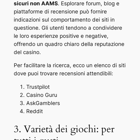
sicuri non AAMS
. Esplorare forum, blog e
piattaforme di recensione può fornire
indicazioni sul comportamento dei siti in
questione. Gli utenti tendono a condividere
le loro esperienze positive e negative,
offrendo un quadro chiaro della reputazione
del casino.
Per facilitare la ricerca, ecco un elenco di siti
dove puoi trovare recensioni attendibili:
Trustpilot
Casino Guru
AskGamblers
Reddit
3. Varietà dei giochi: per