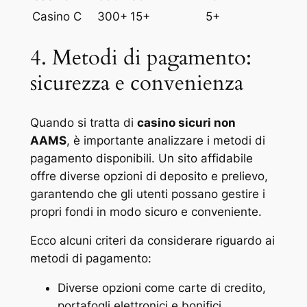
Casino C
300+
15+
5+
4. Metodi di pagamento:
sicurezza e convenienza
Quando si tratta di
casino sicuri non
AAMS
, è importante analizzare i metodi di
pagamento disponibili. Un sito affidabile
offre diverse opzioni di deposito e prelievo,
garantendo che gli utenti possano gestire i
propri fondi in modo sicuro e conveniente.
Ecco alcuni criteri da considerare riguardo ai
metodi di pagamento:
Diverse opzioni come carte di credito,
portafogli elettronici e bonifici