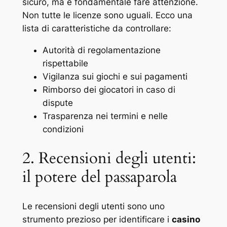
sicuro, ma è fondamentale fare attenzione.
Non tutte le licenze sono uguali. Ecco una
lista di caratteristiche da controllare:
Autorità di regolamentazione
rispettabile
Vigilanza sui giochi e sui pagamenti
Rimborso dei giocatori in caso di
dispute
Trasparenza nei termini e nelle
condizioni
2. Recensioni degli utenti:
il potere del passaparola
Le recensioni degli utenti sono uno
strumento prezioso per identificare i
casino