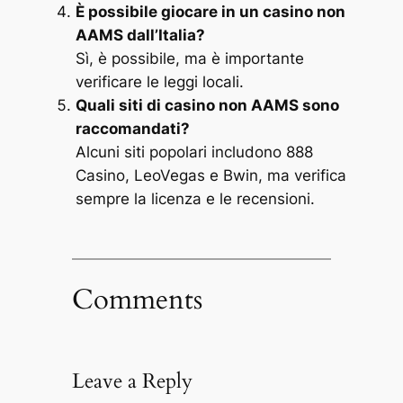
È possibile giocare in un casino non
AAMS dall’Italia?
Sì, è possibile, ma è importante
verificare le leggi locali.
Quali siti di casino non AAMS sono
raccomandati?
Alcuni siti popolari includono 888
Casino, LeoVegas e Bwin, ma verifica
sempre la licenza e le recensioni.
Comments
Leave a Reply