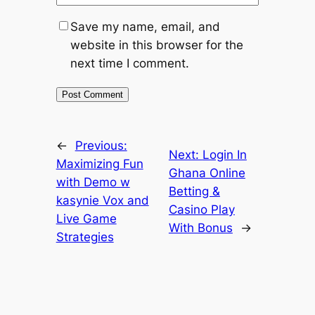
Save my name, email, and
website in this browser for the
next time I comment.
←
Previous:
Next:
Login In
Maximizing Fun
Ghana Online
with Demo w
Betting &
kasynie Vox and
Casino Play
Live Game
With Bonus
→
Strategies