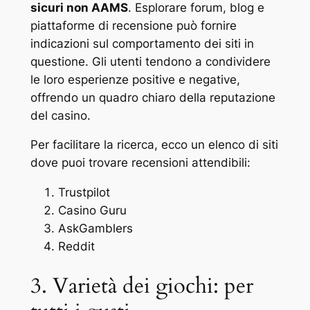
sicuri non AAMS
. Esplorare forum, blog e
piattaforme di recensione può fornire
indicazioni sul comportamento dei siti in
questione. Gli utenti tendono a condividere
le loro esperienze positive e negative,
offrendo un quadro chiaro della reputazione
del casino.
Per facilitare la ricerca, ecco un elenco di siti
dove puoi trovare recensioni attendibili:
Trustpilot
Casino Guru
AskGamblers
Reddit
3. Varietà dei giochi: per