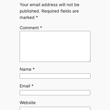
Your email address will not be
published.
Required fields are
marked
*
Comment
*
Name
*
Email
*
Website