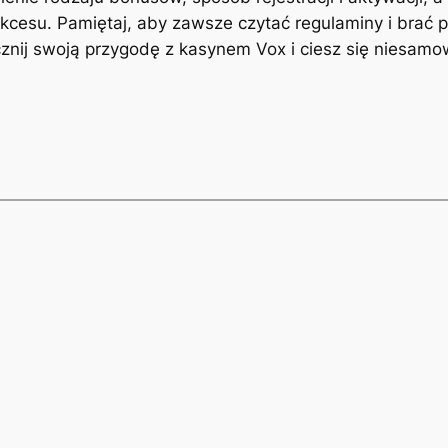
o sukcesu. Pamiętaj, aby zawsze czytać regulaminy i br
nij swoją przygodę z kasynem Vox i ciesz się niesamo