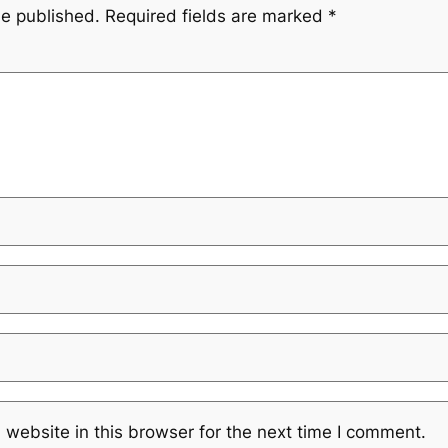
be published.
Required fields are marked
*
website in this browser for the next time I comment.