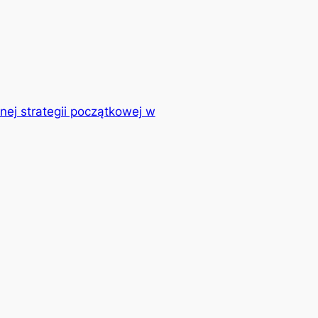
ej strategii początkowej w