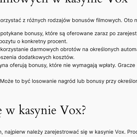
rzystać z różnych rodzajów bonusów filmowych. Oto na
spotykane bonusy, które są oferowane zaraz po zarejest
ozytu o konkretny procent.
korzystanie darmowych obrotów na określonych automa
oszenia dodatkowych kosztów.
na oferują bonusy, które nie wymagają wpłaty. Gracze 
Może to być losowanie nagród lub bonusy przy określon
ię w kasynie Vox?
ajpierw należy zarejestrować się w kasynie Vox. Proces 