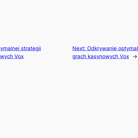
malnej strategii
Next:
Odkrywanie optymaln
owych Vox
grach kasynowych Vox
→