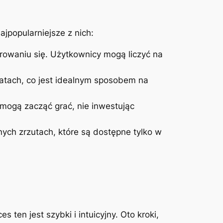
jpopularniejsze z nich:
rowaniu się. Użytkownicy mogą liczyć na
tach, co jest idealnym sposobem na
mogą zacząć grać, nie inwestując
ych zrzutach, które są dostępne tylko w
ten jest szybki i intuicyjny. Oto kroki,