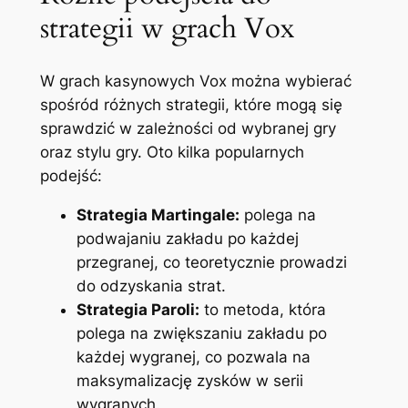
strategii w grach Vox
W grach kasynowych Vox można wybierać
spośród różnych strategii, które mogą się
sprawdzić w zależności od wybranej gry
oraz stylu gry. Oto kilka popularnych
podejść:
Strategia Martingale:
polega na
podwajaniu zakładu po każdej
przegranej, co teoretycznie prowadzi
do odzyskania strat.
Strategia Paroli:
to metoda, która
polega na zwiększaniu zakładu po
każdej wygranej, co pozwala na
maksymalizację zysków w serii
wygranych.