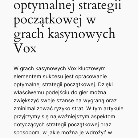
optymalnej strategii
początkowej w
grach kasynowych
Vox
W grach kasynowych Vox kluczowym
elementem sukcesu jest opracowanie
optymalnej strategii początkowej. Dzięki
właściwemu podejściu do gier można
zwiększyć swoje szanse na wygraną oraz
zminimalizować ryzyko strat. W tym artykule
przyjrzymy się najważniejszym aspektom
dotyczących strategii początkowej oraz
sposobom, w jakie można je wdrożyć w