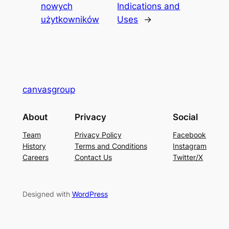
nowych
Indications and
użytkowników
Uses
→
canvasgroup
About
Privacy
Social
Team
Privacy Policy
Facebook
History
Terms and Conditions
Instagram
Careers
Contact Us
Twitter/X
Designed with
WordPress