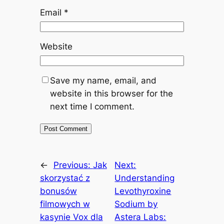
Email
*
Website
Save my name, email, and
website in this browser for the
next time I comment.
←
Previous:
Jak
Next:
skorzystać z
Understanding
bonusów
Levothyroxine
filmowych w
Sodium by
kasynie Vox dla
Astera Labs: