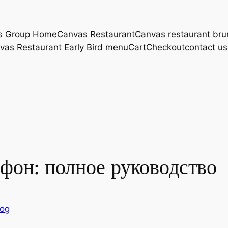
s Group Home
Canvas Restaurant
Canvas restaurant br
vas Restaurant Early Bird menu
Cart
Checkout
contact u
йфон: полное руководство
log