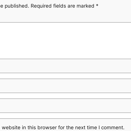
be published.
Required fields are marked
*
website in this browser for the next time I comment.