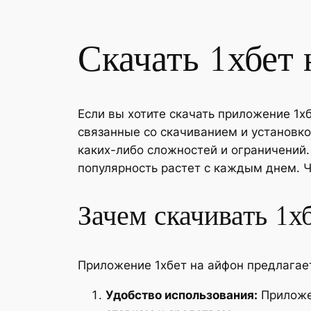
Скачать 1хбет 
Если вы хотите скачать приложение 1х
связанные со скачиванием и установк
каких-либо сложностей и ограничений. 
популярность растет с каждым днем. Ч
Зачем скачивать 1х
Приложение 1хбет на айфон предлагае
Удобство использования:
Приложен