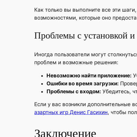
Как только вы выполните все эти шаги
возможностями, которые оно предостав
Проблемы с установкой и
Иногда пользователи могут столкнутьс
проблем и возможные решения:
Невозможно найти приложение:
У
Ошибки во время загрузки:
Провер
Проблемы с входом:
Убедитесь, ч
Если у вас возникли дополнительные 
азартных игр Денис Гасихин
, чтобы по
Заключение