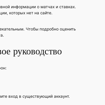
вной информации о матчах и ставках.
ии, которых нет на сайте.
лекательным. Чтобы подробно оценить
а.
вое руководство
фон:
ните вход в существующий аккаунт.