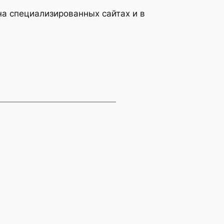
а специализированных сайтах и в