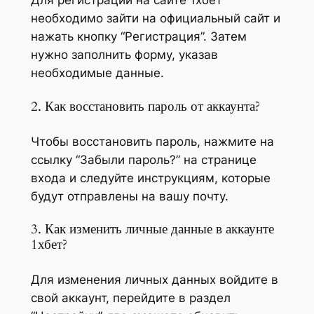
Для регистрации на сайте 1хбет
необходимо зайти на официальный сайт и
нажать кнопку “Регистрация”. Затем
нужно заполнить форму, указав
необходимые данные.
2. Как восстановить пароль от аккаунта?
Чтобы восстановить пароль, нажмите на
ссылку “Забыли пароль?” на странице
входа и следуйте инструкциям, которые
будут отправлены на вашу почту.
3. Как изменить личные данные в аккаунте
1хбет?
Для изменения личных данных войдите в
свой аккаунт, перейдите в раздел