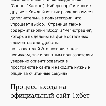
“Спорт”, “Казино”, “Киберспорт” и многие
другие.- Каждый из этих разделов имеет
дополнительные подкатегории, что
упрощает выбор.- Страница также
содержит кнопки “Вход” и “Регистрация”,
которые выделены на фоне остальных
элементов для удобства
пользователей.Это позволяет как
новичкам, так и опытным пользователям
уверенно ориентироваться в
пространстве сайта и находить нужные
опции за считанные секунды.
Процесс входа на
официальный сайт 1хбет