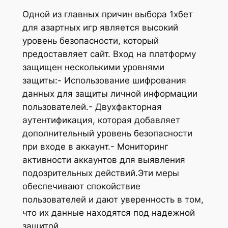
Одной из главных причин выбора 1хбет
для азартных игр является высокий
уровень безопасности, который
предоставляет сайт. Вход на платформу
защищен несколькими уровнями
защиты:- Использование шифрования
данных для защиты личной информации
пользователей.- Двухфакторная
аутентификация, которая добавляет
дополнительный уровень безопасности
при входе в аккаунт.- Мониторинг
активности аккаунтов для выявления
подозрительных действий.Эти меры
обеспечивают спокойствие
пользователей и дают уверенность в том,
что их данные находятся под надежной
защитой.