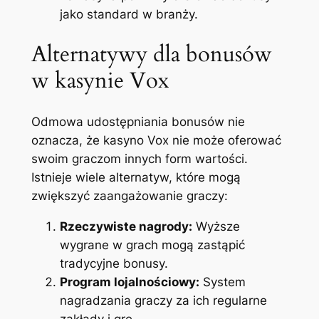
jako standard w branży.
Alternatywy dla bonusów
w kasynie Vox
Odmowa udostępniania bonusów nie
oznacza, że kasyno Vox nie może oferować
swoim graczom innych form wartości.
Istnieje wiele alternatyw, które mogą
zwiększyć zaangażowanie graczy:
Rzeczywiste nagrody:
Wyższe
wygrane w grach mogą zastąpić
tradycyjne bonusy.
Program lojalnościowy:
System
nagradzania graczy za ich regularne
zakłady i grę.