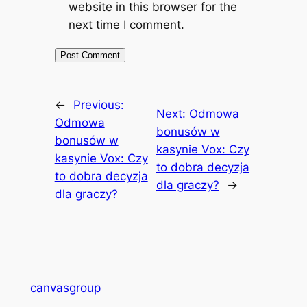
website in this browser for the
next time I comment.
←
Previous:
Next:
Odmowa
Odmowa
bonusów w
bonusów w
kasynie Vox: Czy
kasynie Vox: Czy
to dobra decyzja
to dobra decyzja
dla graczy?
→
dla graczy?
canvasgroup