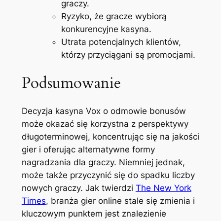
graczy.
Ryzyko, że gracze wybiorą
konkurencyjne kasyna.
Utrata potencjalnych klientów,
którzy przyciągani są promocjami.
Podsumowanie
Decyzja kasyna Vox o odmowie bonusów
może okazać się korzystna z perspektywy
długoterminowej, koncentrując się na jakości
gier i oferując alternatywne formy
nagradzania dla graczy. Niemniej jednak,
może także przyczynić się do spadku liczby
nowych graczy. Jak twierdzi
The New York
Times
, branża gier online stale się zmienia i
kluczowym punktem jest znalezienie