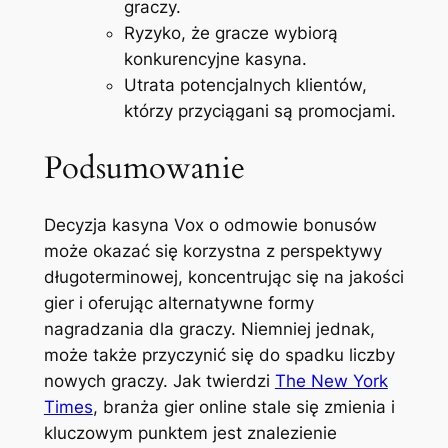
graczy.
Ryzyko, że gracze wybiorą
konkurencyjne kasyna.
Utrata potencjalnych klientów,
którzy przyciągani są promocjami.
Podsumowanie
Decyzja kasyna Vox o odmowie bonusów
może okazać się korzystna z perspektywy
długoterminowej, koncentrując się na jakości
gier i oferując alternatywne formy
nagradzania dla graczy. Niemniej jednak,
może także przyczynić się do spadku liczby
nowych graczy. Jak twierdzi
The New York
Times
, branża gier online stale się zmienia i
kluczowym punktem jest znalezienie