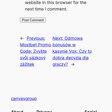
website in this browser for the
next time I comment.
←
Previous:
Next:
Odmowa
Mostbet Promo
bonusów w
Code: Zvyšte
kasynie Vox: Czy to
svůj sázkový
dobra decyzja dla
zážitek
graczy?
→
canvasgroup