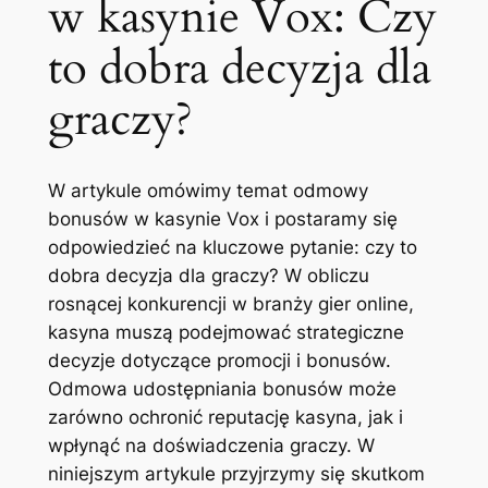
w kasynie Vox: Czy
to dobra decyzja dla
graczy?
W artykule omówimy temat odmowy
bonusów w kasynie Vox i postaramy się
odpowiedzieć na kluczowe pytanie: czy to
dobra decyzja dla graczy? W obliczu
rosnącej konkurencji w branży gier online,
kasyna muszą podejmować strategiczne
decyzje dotyczące promocji i bonusów.
Odmowa udostępniania bonusów może
zarówno ochronić reputację kasyna, jak i
wpłynąć na doświadczenia graczy. W
niniejszym artykule przyjrzymy się skutkom