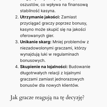
oszustów, co wpływa na finansową
stabilność kasyna.
Utrzymanie jakości:
Zamiast
przyciągać graczy poprzez bonusy,
kasyno może skupić się na jakości
oferowanych gier.
Unikanie skarg:
Mniej problemów z
niezadowolonymi graczami, którzy
wynajdują luki w regulaminach
bonusowych.
Skupienie na lojalności:
Budowanie
długotrwałych relacji z lojalnymi
graczami zamiast jednorazowych
bonusów dla nowych klientów.
Jak gracze reagują na tę decyzję?