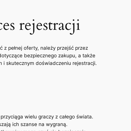
s rejestracji
z pełnej oferty, należy przejść przez
 dotyczące bezpiecznego zakupu, a także
i skutecznym doświadczeniu rejestracji.
rzyciąga wielu graczy z całego świata.
szają ich szanse na wygraną.