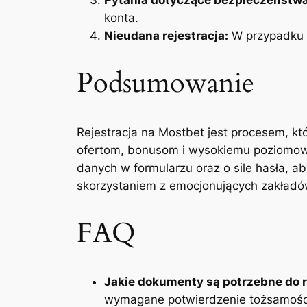
Pytania dotyczące bezpieczeństwa
konta.
Nieudana rejestracja:
W przypadku 
Podsumowanie
Rejestracja na Mostbet jest procesem, kt
ofertom, bonusom i wysokiemu poziomowi
danych w formularzu oraz o sile hasła, a
skorzystaniem z emocjonujących zakładów
FAQ
Jakie dokumenty są potrzebne do r
wymagane potwierdzenie tożsamośc