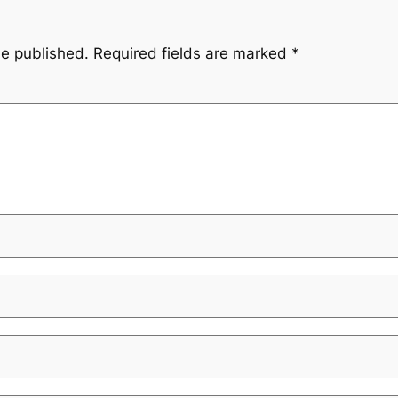
be published.
Required fields are marked
*