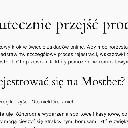
utecznie przejść proce
zowy krok w świecie zakładów online. Aby móc korzystać 
zedstawimy szczegółowy proces rejestracji, wskazówki
stbet. Oto przewodnik, który pomoże ci w komfortowym 
jestrować się na Mostbet?
reg korzyści. Oto niektóre z nich:
eruje różnorodne wydarzenia sportowe i kasynowe, co p
 mogą cieszyć się atrakcyjnymi bonusami, które zwięk