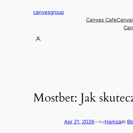
Skip
canvasgroup
to
Canvas Cafe
Canva
content
Can
Mostbet: Jak skutecz
Apr 21, 2026
—
Hamza
in
Bl
by