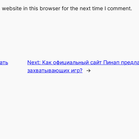
website in this browser for the next time I comment.
ать
Next:
Как официальный сайт Пинап предл
захватывающих игр?
→