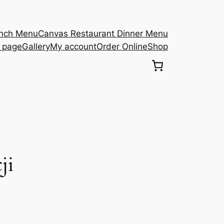
unch Menu
Canvas Restaurant Dinner Menu
s page
Gallery
My account
Order Online
Shop
ji