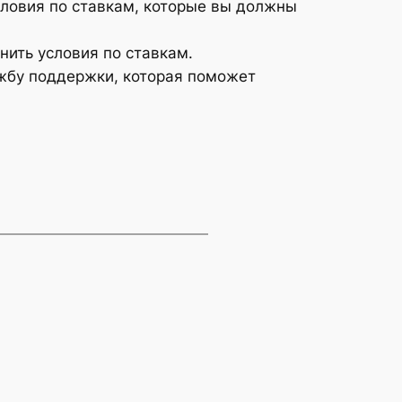
словия по ставкам, которые вы должны
нить условия по ставкам.
жбу поддержки, которая поможет