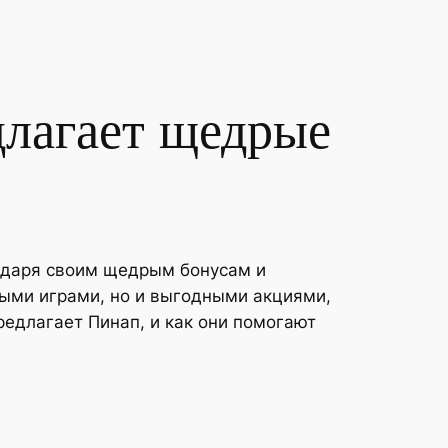
длагает щедрые
одаря своим щедрым бонусам и
ыми играми, но и выгодными акциями,
редлагает Пинап, и как они помогают