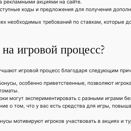
за рекламными акциями на сайте.
оступные коды и предложения для получения дополн
сех необходимых требований по ставкам, которые 
 на игровой процесс?
лучшают игровой процесс благодаря следующим при
онусы, особенно приветственные, позволяют игрока
томаты.
оки могут экспериментировать с разными играми без
ие о том, что у вас есть средства для игры, повыша
нусы мотивируют игроков участвовать в акциях и ту