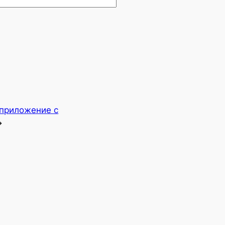
 приложение с
→