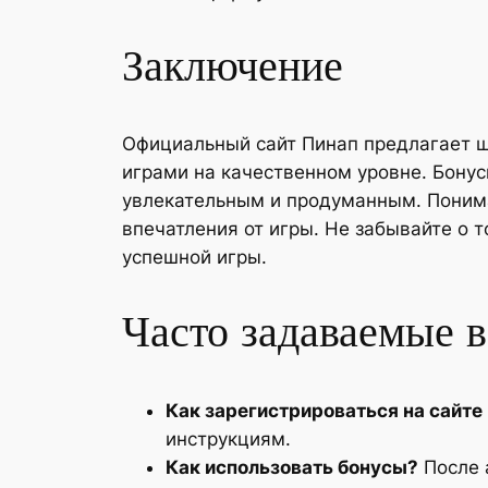
Заключение
Официальный сайт Пинап предлагает ш
играми на качественном уровне. Бонус
увлекательным и продуманным. Понима
впечатления от игры. Не забывайте о 
успешной игры.
Часто задаваемые 
Как зарегистрироваться на сайте
инструкциям.
Как использовать бонусы?
После а