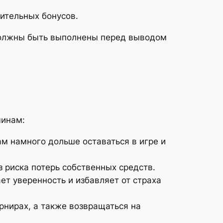
ительных бонусов.
должны быть выполнены перед выводом
чинам:
м намного дольше оставаться в игре и
 риска потерь собственных средств.
ет уверенность и избавляет от страха
рнирах, а также возвращаться на