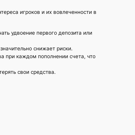
тереса игроков и их вовлеченности в
ать удвоение первого депозита или
 значительно снижает риски.
а при каждом пополнении счета, что
терять свои средства.