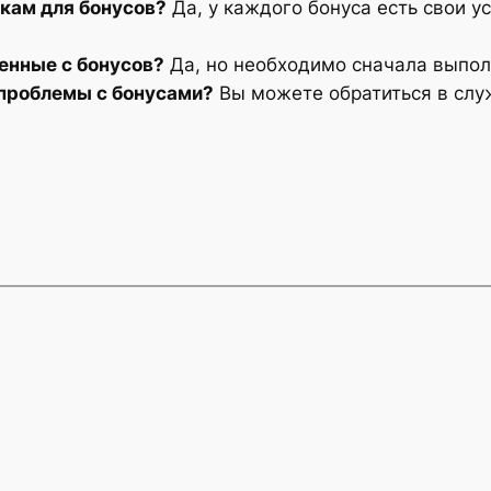
кам для бонусов?
Да, у каждого бонуса есть свои у
енные с бонусов?
Да, но необходимо сначала выпол
и проблемы с бонусами?
Вы можете обратиться в слу