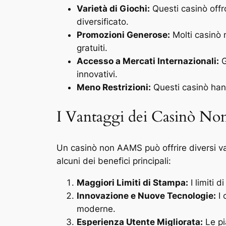
Varietà di Giochi:
Questi casinò offr
diversificato.
Promozioni Generose:
Molti casinò 
gratuiti.
Accesso a Mercati Internazionali:
G
innovativi.
Meno Restrizioni:
Questi casinò hann
I Vantaggi dei Casinò No
Un casinò non AAMS può offrire diversi van
alcuni dei benefici principali:
Maggiori Limiti di Stampa:
I limiti d
Innovazione e Nuove Tecnologie:
I 
moderne.
Esperienza Utente Migliorata:
Le pi