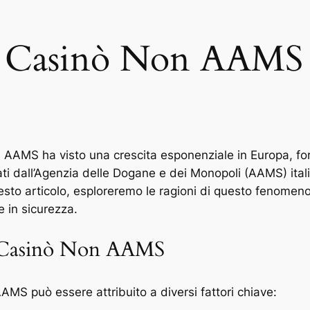
ei Casinò Non AAMS 
 non AAMS ha visto una crescita esponenziale in Europa, 
ati dall’Agenzia delle Dogane e dei Monopoli (AAMS) it
 questo articolo, esploreremo le ragioni di questo fenomen
 in sicurezza.
i Casinò Non AAMS
AAMS può essere attribuito a diversi fattori chiave: