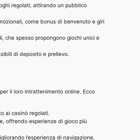
ghi regolati, attirando un pubblico
omozionali, come bonus di benvenuto e giri
li, che spesso propongono giochi unici e
bili di deposito e prelievo.
r il loro intrattenimento online. Ecco
to ai casinò regolati.
, offrendo esperienze di gioco più
igliorando l’esperienza di navigazione.