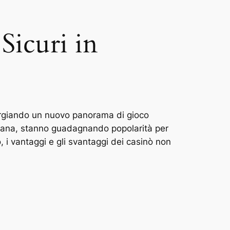
Sicuri in
forgiando un nuovo panorama di gioco
aliana, stanno guadagnando popolarità per
o, i vantaggi e gli svantaggi dei casinò non