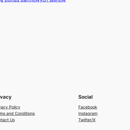
ivacy
Social
vacy Policy
Facebook
ms and Conditions
Instagram
tact Us
Twitter/X