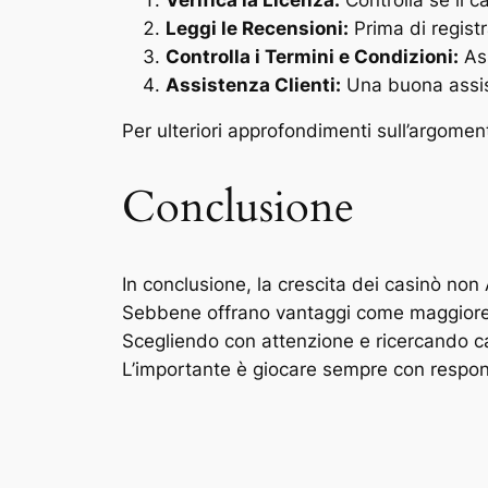
Leggi le Recensioni:
Prima di registra
Controlla i Termini e Condizioni:
Ass
Assistenza Clienti:
Una buona assist
Per ulteriori approfondimenti sull’argoment
Conclusione
In conclusione, la crescita dei casinò no
Sebbene offrano vantaggi come maggiore va
Scegliendo con attenzione e ricercando cas
L’importante è giocare sempre con respons