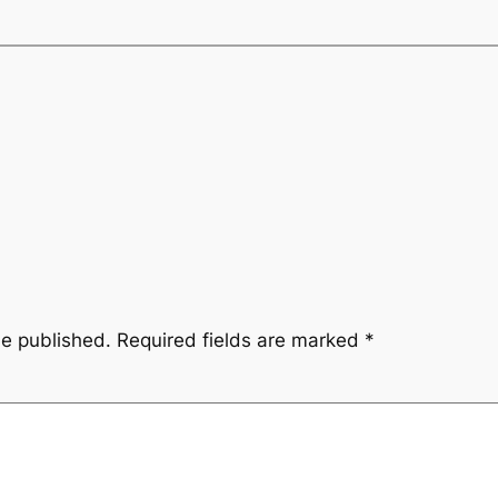
be published.
Required fields are marked
*