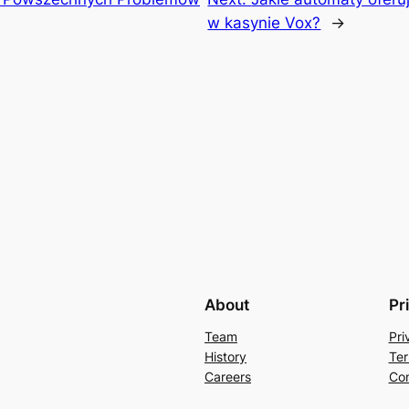
w kasynie Vox?
→
About
Pr
Team
Pri
History
Ter
Careers
Con