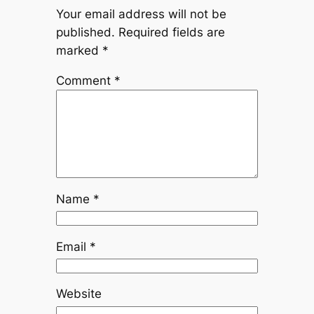
Your email address will not be
published.
Required fields are
marked
*
Comment
*
Name
*
Email
*
Website