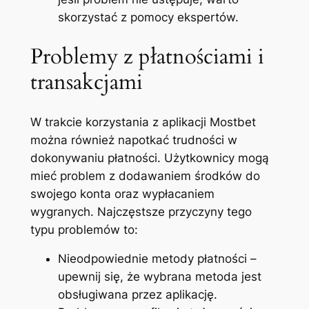
skorzystać z pomocy ekspertów.
Problemy z płatnościami i
transakcjami
W trakcie korzystania z aplikacji Mostbet
można również napotkać trudności w
dokonywaniu płatności. Użytkownicy mogą
mieć problem z dodawaniem środków do
swojego konta oraz wypłacaniem
wygranych. Najczęstsze przyczyny tego
typu problemów to:
Nieodpowiednie metody płatności –
upewnij się, że wybrana metoda jest
obsługiwana przez aplikację.