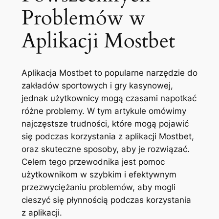
Problemów w
Aplikacji Mostbet
Aplikacja Mostbet to popularne narzędzie do
zakładów sportowych i gry kasynowej,
jednak użytkownicy mogą czasami napotkać
różne problemy. W tym artykule omówimy
najczęstsze trudności, które mogą pojawić
się podczas korzystania z aplikacji Mostbet,
oraz skuteczne sposoby, aby je rozwiązać.
Celem tego przewodnika jest pomoc
użytkownikom w szybkim i efektywnym
przezwyciężaniu problemów, aby mogli
cieszyć się płynnością podczas korzystania
z aplikacji.