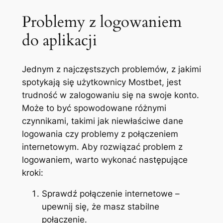
Problemy z logowaniem
do aplikacji
Jednym z najczęstszych problemów, z jakimi
spotykają się użytkownicy Mostbet, jest
trudność w zalogowaniu się na swoje konto.
Może to być spowodowane różnymi
czynnikami, takimi jak niewłaściwe dane
logowania czy problemy z połączeniem
internetowym. Aby rozwiązać problem z
logowaniem, warto wykonać następujące
kroki:
Sprawdź połączenie internetowe –
upewnij się, że masz stabilne
połączenie.