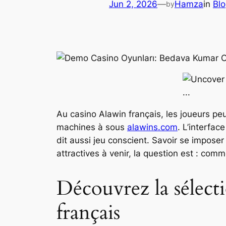
Jun 2, 2026
—
Hamza
in
Bl
by
Au casino Alawin français, les joueurs p
machines à sous
alawins.com
. L’interfac
dit aussi jeu conscient. Savoir se imposer
attractives à venir, la question est : co
Découvrez la sélect
français