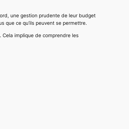
ord, une gestion prudente de leur budget
lus que ce qu’ils peuvent se permettre.
s. Cela implique de comprendre les