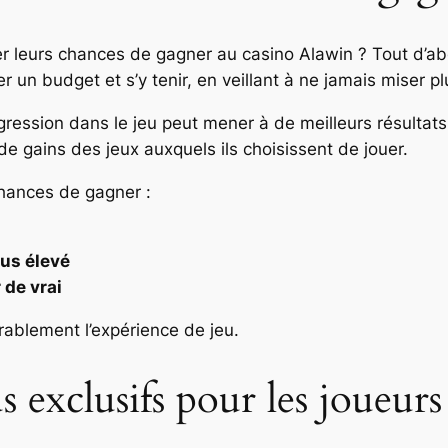
r leurs chances de gagner au casino Alawin ? Tout d’ab
er un budget et s’y tenir, en veillant à ne jamais miser p
gression dans le jeu peut mener à de meilleurs résultat
 de gains des jeux auxquels ils choisissent de jouer.
chances de gagner :
lus élevé
 de vrai
ablement l’expérience de jeu.
 exclusifs pour les joueurs