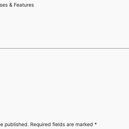
be published.
Required fields are marked
*