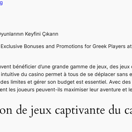
og
euvent bénéficier d’une grande gamme de jeux, des jeux
e intuitive du casino permet à tous de se déplacer sans 
 des limites et gérer son budget est essentiel. Avec des
mment les joueurs peuvent-ils maximiser leur aventure et
ion de jeux captivante du 