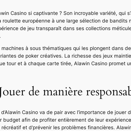
win Casino si captivante ? Son incroyable variété, qui s
la roulette européenne à une large sélection de bandit
périence de jeu transparaît dans ses collections méticul
.
 machines à sous thématiques qui les plongent dans des
ntes de poker créatives. La richesse des jeux maintient 
que tour et à chaque carte tirée, Alawin Casino promet 
: Jouer de manière responsa
e d’Alawin Casino va de pair avec l’importance de jouer
ur budget afin de profiter entièrement de leur expérienc
 récréatif et d’prévenir les problèmes financières. Alaw