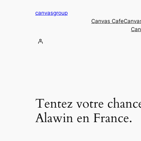
Skip
canvasgroup
to
Canvas Cafe
Canva
content
Can
Tentez votre chance
Alawin en France.