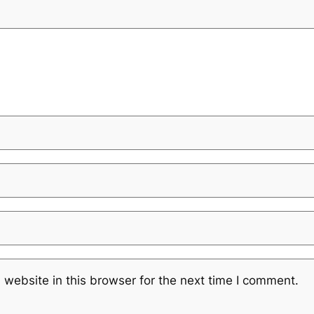
website in this browser for the next time I comment.