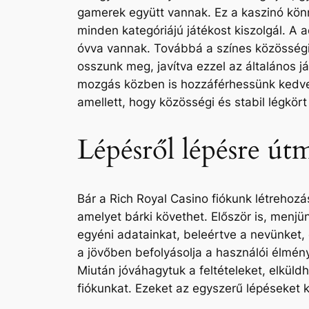
gamerek együtt vannak. Ez a kaszinó könny
minden kategóriájú játékost kiszolgál. A 
óvva vannak. Továbbá a színes közösség
osszunk meg, javítva ezzel az általános j
mozgás közben is hozzáférhessünk kedvenc
amellett, hogy közösségi és stabil légkö
Lépésről lépésre útm
Bár a Rich Royal Casino fiókunk létrehoz
amelyet bárki követhet. Először is, menjü
egyéni adatainkat, beleértve a nevünket,
a jövőben befolyásolja a használói élmény
Miután jóváhagytuk a feltételeket, elküldh
fiókunkat. Ezeket az egyszerű lépéseket k