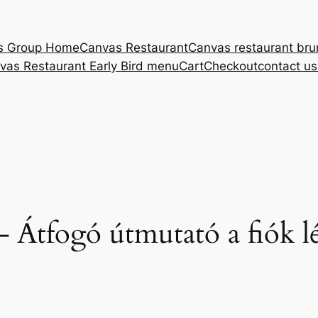
s Group Home
Canvas Restaurant
Canvas restaurant br
vas Restaurant Early Bird menu
Cart
Checkout
contact u
 Átfogó útmutató a fiók l