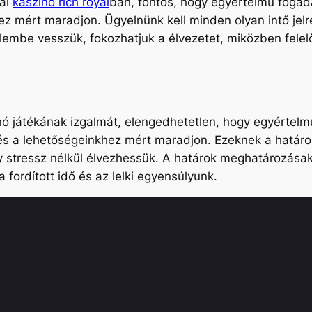
yal
kaszinó rich royal
ban, fontos, hogy egyértelmű fogadá
 mért maradjon. Ügyelnünk kell minden olyan intő jelre 
lembe vesszük, fokozhatjuk a élvezetet, miközben felelő
ó játékának izgalmát, elengedhetetlen, hogy egyértelmű 
 és a lehetőségeinkhez mért maradjon. Ezeknek a határo
y stressz nélkül élvezhessük. A határok meghatározásak
fordított idő és az lelki egyensúlyunk.