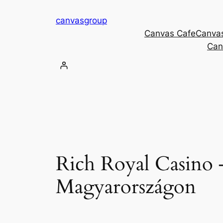
Skip
canvasgroup
to
Canvas Cafe
Canva
content
Can
Rich Royal Casino –
Magyarországon