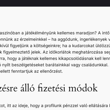
 Kaszinóban a játékélményünk kellemes maradjon? A intő 
 lennünk az érzelmeinkkel – ha aggódunk, ingerlékenyek 
enkívül figyeljünk a költségeinkre; ha a kudarcokat üldö
figyelmeztető jelek. Az időkorlátok meghatározása seg
ra, hogy a játéknak kellemes kikapcsolódásnak kell len
ló nyílt beszélgetéseket barátainkkal vagy családunkkal.
lett fenntartjuk az ellenőrzést.
ésre álló fizetési módok
ot, itt az ideje, hogy a profilunk pénzzel való ellátásár