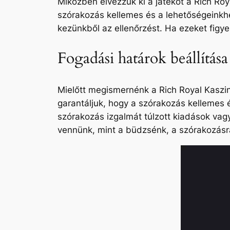
Miközben élvezzük ki a játékot a Rich Ro
szórakozás kellemes és a lehetőségeinkhez
kezünkből az ellenőrzést. Ha ezeket figye
Fogadási határok beállítása
Mielőtt megismernénk a Rich Royal Kaszin
garantáljuk, hogy a szórakozás kellemes
szórakozás izgalmát túlzott kiadások vag
vennünk, mint a büdzsénk, a szórakozásra 