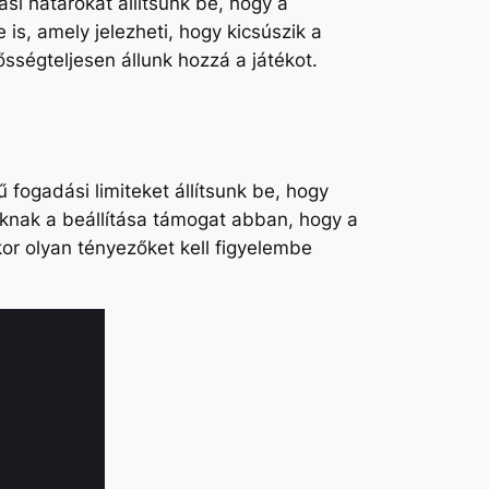
si határokat állítsunk be, hogy a
is, amely jelezheti, hogy kicsúszik a
sségteljesen állunk hozzá a játékot.
fogadási limiteket állítsunk be, hogy
knak a beállítása támogat abban, hogy a
or olyan tényezőket kell figyelembe