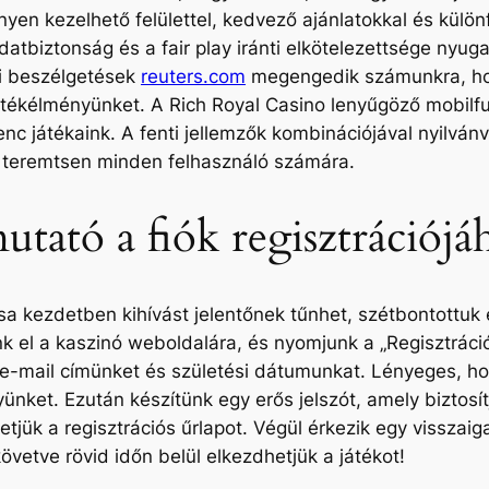
en kezelhető felülettel, kedvező ajánlatokkal és különf
adatbiztonság és a fair play iránti elkötelezettsége nyu
i beszélgetések
reuters.com
megengedik számunkra, hogy
átékélményünket. A Rich Royal Casino lenyűgöző mobilfu
 játékaink. A fenti jellemzők kombinációjával nyilvánv
rt teremtsen minden felhasználó számára.
utató a fiók regisztrációjá
ása kezdetben kihívást jelentőnek tűnhet, szétbontottuk
nk el a kaszinó weboldalára, és nyomjunk a „Regisztráció
 e-mail címünket és születési dátumunkat. Lényeges, h
ünket. Ezután készítünk egy erős jelszót, amely biztosí
etjük a regisztrációs űrlapot. Végül érkezik egy visszaiga
övetve rövid időn belül elkezdhetjük a játékot!