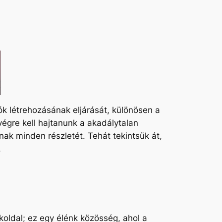
k létrehozásának eljárását, különösen a
égre kell hajtanunk a akadálytalan
nnak minden részletét. Tehát tekintsük át,
.
s
koldal; ez egy élénk közösség, ahol a