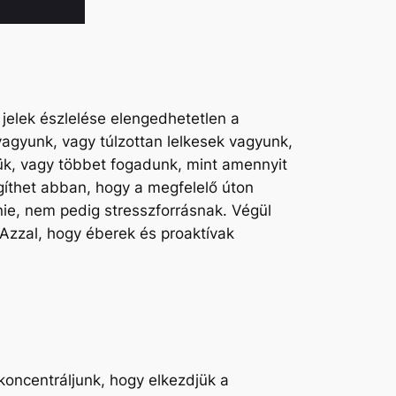
jelek észlelése elengedhetetlen a
vagyunk, vagy túlzottan lelkesek vagyunk,
zzük, vagy többet fogadunk, mint amennyit
íthet abban, hogy a megfelelő úton
nie, nem pedig stresszforrásnak. Végül
 Azzal, hogy éberek és proaktívak
a koncentráljunk, hogy elkezdjük a