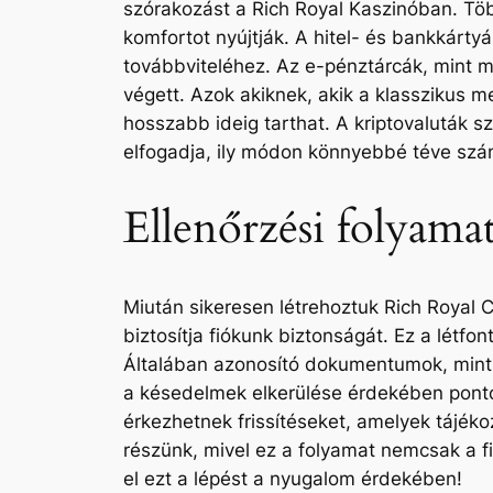
szórakozást a Rich Royal Kaszinóban. Tö
komfortot nyújtják. A hitel- és bankkárty
továbbviteléhez. Az e-pénztárcák, mint mi
végett. Azok akiknek, akik a klasszikus m
hosszabb ideig tarthat. A kriptovaluták s
elfogadja, ily módon könnyebbé téve szám
Ellenőrzési folyamat
Miután sikeresen létrehoztuk Rich Royal C
biztosítja fiókunk biztonságát. Ez a létf
Általában azonosító dokumentumok, mint ú
a késedelmek elkerülése érdekében ponto
érkezhetnek frissítéseket, amelyek tájék
részünk, mivel ez a folyamat nemcsak a 
el ezt a lépést a nyugalom érdekében!