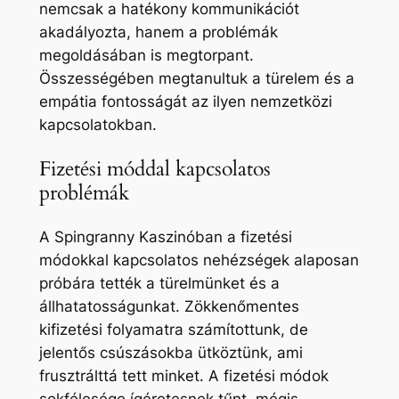
nemcsak a hatékony kommunikációt
akadályozta, hanem a problémák
megoldásában is megtorpant.
Összességében megtanultuk a türelem és a
empátia fontosságát az ilyen nemzetközi
kapcsolatokban.
Fizetési móddal kapcsolatos
problémák
A Spingranny Kaszinóban a fizetési
módokkal kapcsolatos nehézségek alaposan
próbára tették a türelmünket és a
állhatatosságunkat. Zökkenőmentes
kifizetési folyamatra számítottunk, de
jelentős csúszásokba ütköztünk, ami
frusztrálttá tett minket. A fizetési módok