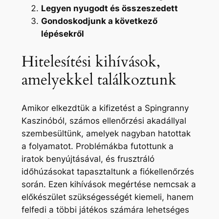
Legyen nyugodt és összeszedett
Gondoskodjunk a következő
lépésekről
Hitelesítési kihívások,
amelyekkel találkoztunk
Amikor elkezdtük a kifizetést a Spingranny
Kaszinóból, számos ellenőrzési akadállyal
szembesültünk, amelyek nagyban hatottak
a folyamatot. Problémákba futottunk a
iratok benyújtásával, és frusztráló
időhúzásokat tapasztaltunk a fiókellenőrzés
során. Ezen kihívások megértése nemcsak a
előkészület szükségességét kiemeli, hanem
felfedi a többi játékos számára lehetséges