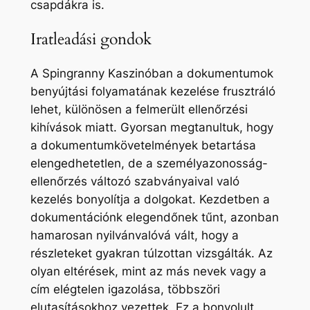
csapdákra is.
Iratleadási gondok
A Spingranny Kaszinóban a dokumentumok
benyújtási folyamatának kezelése frusztráló
lehet, különösen a felmerült ellenőrzési
kihívások miatt. Gyorsan megtanultuk, hogy
a dokumentumkövetelmények betartása
elengedhetetlen, de a személyazonosság-
ellenőrzés változó szabványaival való
kezelés bonyolítja a dolgokat. Kezdetben a
dokumentációnk elegendőnek tűnt, azonban
hamarosan nyilvánvalóvá vált, hogy a
részleteket gyakran túlzottan vizsgálták. Az
olyan eltérések, mint az más nevek vagy a
cím elégtelen igazolása, többszöri
elutasításokhoz vezettek. Ez a bonyolult