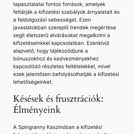
tapasztalatai fontos források, amelyek
feltárják a kifizetési szabályok árnyalatait és
a feldolgozási sebességet. Ezen
javaslatokban szereplő trendek megértése
segít életszerű elvárásokat megalkotni a
kifizetéseinkkel kapcsolatban. Ezenkívül
alapvető, hogy tájékozódjunk a
bónuszokhoz és kedvezményekhez
kapcsolódó részletes feltételekkel, mivel
ezek jelentősen befolyásolhatják a kifizetési
lehetőségeinket.
Késések és frusztrációk:
Élményeink
A Spingranny Kaszinóban a kifizetési