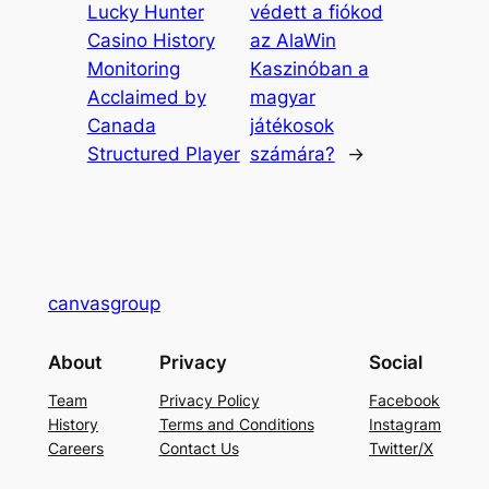
Lucky Hunter
védett a fiókod
Casino History
az AlaWin
Monitoring
Kaszinóban a
Acclaimed by
magyar
Canada
játékosok
Structured Player
számára?
→
canvasgroup
About
Privacy
Social
Team
Privacy Policy
Facebook
History
Terms and Conditions
Instagram
Careers
Contact Us
Twitter/X