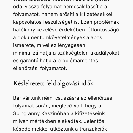
oda-vissza folyamat nemcsak lassítja a
folyamatot, hanem erősíti a kifizetésekkel
kapcsolatos feszültséget is. Ezen problémák
hatékony kezelése érdekében létfontosságú
a dokumentumkövetelmények alapos
ismerete, mivel ez lényegesen
minimalizálhatja a szükségtelen akadályokat
és garantálhatja a problémamentes
ellenőrzési folyamatot.
Késleltetett feldolgozási idők
Bár vártunk némi csúszásra az ellenőrzési
folyamat során, meglepő volt, hogy a
Spingranny Kaszinóban a kifizetéseink
milyen mértékben elakadtak. Jelentős
késedelmekkel ütköztünk a tranzakciók