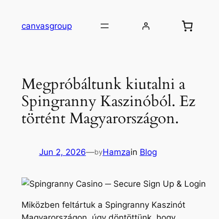
Skip
to
canvasgroup
content
Megpróbáltunk kiutalni a
Spingranny Kaszinóból. Ez
történt Magyarországon.
Jun 2, 2026
—
Hamza
in
Blog
by
Miközben feltártuk a Spingranny Kaszinót
Magyarországon, úgy döntöttünk, hogy