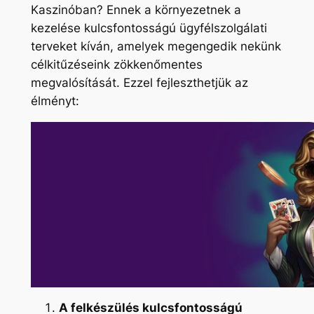
Kaszinóban? Ennek a környezetnek a
kezelése kulcsfontosságú ügyfélszolgálati
terveket kíván, amelyek megengedik nekünk
célkitűzéseink zökkenőmentes
megvalósítását. Ezzel fejleszthetjük az
élményt:
A felkészülés kulcsfontosságú