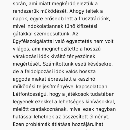
során, ami miatt megkérdőjeleztük a
rendszerük működését. Ahogy teltek a
napok, egyre erősebb lett a frusztrációnk,
mivel indokolatlannak tűnő kifizetési
gátakkal szembesültünk. Az
ügyfélszolgálattal való egyeztetés nem volt
világos, ami megnehezítette a hosszú
várakozási idők kiváltó tényezőinek
megértését. Számítottunk eseti késésekre,
de a feldolgozási idők valós hossza
aggodalmakat ébresztett a kaszinó
működési teljesítményével kapcsolatban.
Létfontosságú, hogy a játékosok tudatában
legyenek ezekkel a lehetséges kihívásokkal,
mielőtt csatlakoznának, mivel ezek nagyban
hatással lehetnek az összesített élményt.
Ezen problémák átlátása hozzájárulhat