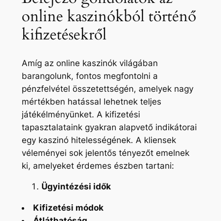
online kaszinókból történő
kifizetésekről
Amíg az online kaszinók világában
barangolunk, fontos megfontolni a
pénzfelvétel összetettségén, amelyek nagy
mértékben hatással lehetnek teljes
játékélményünket. A kifizetési
tapasztalataink gyakran alapvető indikátorai
egy kaszinó hitelességének. A kliensek
véleményei sok jelentős tényezőt emelnek
ki, amelyeket érdemes észben tartani:
Ügyintézési idők
Kifizetési módok
Átláthatóság