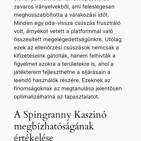
zavaros irányelvekből, ami feleslegesen
meghosszabbította a várakozási időt.
Minden egy oda-vissza csúszás frusztráló
volt, árnyékot vetett a platformmal való
összesített megelégedettségünkre. Utólag
ezek az ellenőrzési csúszások nemcsak a
kifizetéseink gátolták, hanem felhívták a
figyelmet azokra a területekre is, ahol a
játékterem fejleszthetne a eljárásain a
leendő használók részére. Ezeknek az
finomságoknak az megtanulása jelentősen
optimalizálhatná az tapasztalatot.
A Spingranny Kaszinó
megbízhatóságának
értékelése