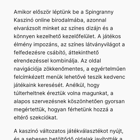
Amikor először léptünk be a Spingranny
Kaszinó online birodalmába, azonnal
elvarázsolt minket az színes dizájn és a
könnyen kezelhető kezelőfelület. A játékos
élmény impozáns, az színes látványvilágot a
felfedezésre csábító, áttekinthető
elrendezéssel kombinálja. Az oldal
navigációja zökkenőmentes, a egyértelműen
felcímkézett menük lehetővé teszik kedvenc
játékaink keresését. Anélkül, hogy
túlterheltnek éreztük volna magunkat, a
alapos szervezésnek köszönhetően gyorsan
megértettük, hogyan férhetünk hozzá a
eltérő szekciókat.
A kaszinó változatos játékválasztékot nyújt,
és a sebesen betöltődő oldalak javították a