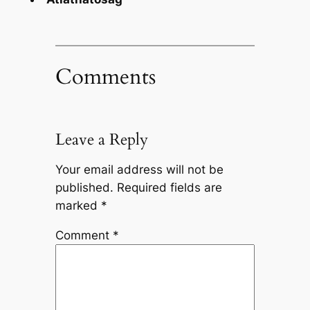
Comments
Leave a Reply
Your email address will not be
published.
Required fields are
marked
*
Comment
*