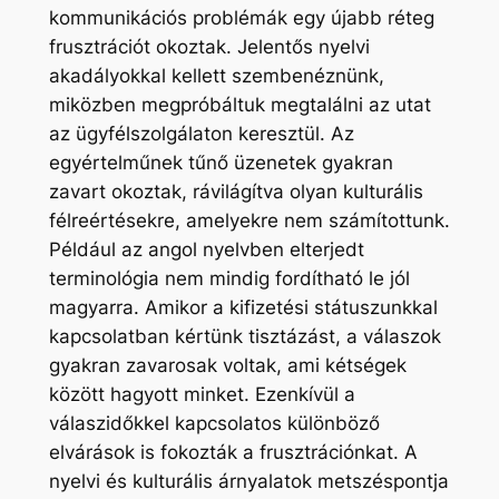
kommunikációs problémák egy újabb réteg
frusztrációt okoztak. Jelentős nyelvi
akadályokkal kellett szembenéznünk,
miközben megpróbáltuk megtalálni az utat
az ügyfélszolgálaton keresztül. Az
egyértelműnek tűnő üzenetek gyakran
zavart okoztak, rávilágítva olyan kulturális
félreértésekre, amelyekre nem számítottunk.
Például az angol nyelvben elterjedt
terminológia nem mindig fordítható le jól
magyarra. Amikor a kifizetési státuszunkkal
kapcsolatban kértünk tisztázást, a válaszok
gyakran zavarosak voltak, ami kétségek
között hagyott minket. Ezenkívül a
válaszidőkkel kapcsolatos különböző
elvárások is fokozták a frusztrációnkat. A
nyelvi és kulturális árnyalatok metszéspontja