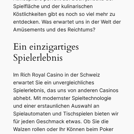
Spielfläche und der kulinarischen
Köstlichkeiten gibt es noch so viel mehr zu
entdecken. Was erwartet uns in der Welt der
Amüsements und des Reichtums?
Ein einzigartiges
Spielerlebnis
Im Rich Royal Casino in der Schweiz
erwartet Sie ein unvergleichliches
Spielerlebnis, das uns von anderen Casinos
abhebt. Mit modernster Spieltechnologie
und einer erstaunlichen Auswahl an
Spielautomaten und Tischspielen bieten wir
für jeden Geschmack etwas. Ob Sie die
Walzen rollen oder Ihr Können beim Poker