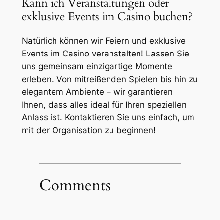
Kann ich Veranstaltungen oder
exklusive Events im Casino buchen?
Natürlich können wir Feiern und exklusive
Events im Casino veranstalten! Lassen Sie
uns gemeinsam einzigartige Momente
erleben. Von mitreißenden Spielen bis hin zu
elegantem Ambiente – wir garantieren
Ihnen, dass alles ideal für Ihren speziellen
Anlass ist. Kontaktieren Sie uns einfach, um
mit der Organisation zu beginnen!
Comments