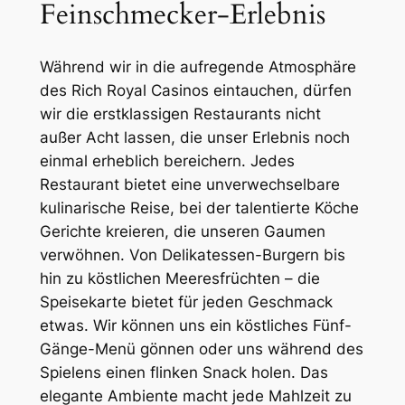
Feinschmecker-Erlebnis
Während wir in die aufregende Atmosphäre
des Rich Royal Casinos eintauchen, dürfen
wir die erstklassigen Restaurants nicht
außer Acht lassen, die unser Erlebnis noch
einmal erheblich bereichern. Jedes
Restaurant bietet eine unverwechselbare
kulinarische Reise, bei der talentierte Köche
Gerichte kreieren, die unseren Gaumen
verwöhnen. Von Delikatessen-Burgern bis
hin zu köstlichen Meeresfrüchten – die
Speisekarte bietet für jeden Geschmack
etwas. Wir können uns ein köstliches Fünf-
Gänge-Menü gönnen oder uns während des
Spielens einen flinken Snack holen. Das
elegante Ambiente macht jede Mahlzeit zu