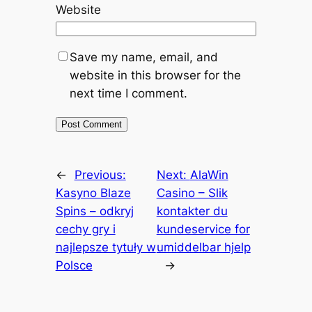
Website
Save my name, email, and
website in this browser for the
next time I comment.
←
Previous:
Next:
AlaWin
Kasyno Blaze
Casino – Slik
Spins – odkryj
kontakter du
cechy gry i
kundeservice for
najlepsze tytuły w
umiddelbar hjelp
Polsce
→