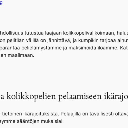
og
dollisuus tutustua laajaan kolikkopelivalikoimaan, halu
on pelitilan välillä on jännittävä, ja kumpikin tarjoaa a
parantaa pelielämystämme ja maksimoida iloamme. Kats
isen maailmaan.
 kolikkopelien pelaamiseen ikärajo
tietoinen ikärajoituksista. Pelaajilla on tavallisesti oltav
symme sääntöjen mukaisia!