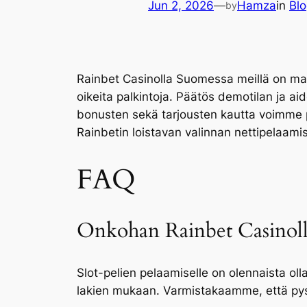
Jun 2, 2026
—
Hamza
in
Bl
by
Rainbet Casinolla Suomessa meillä on mah
oikeita palkintoja. Päätös demotilan ja aid
bonusten sekä tarjousten kautta voimme 
Rainbetin loistavan valinnan nettipelaam
FAQ
Onkohan Rainbet Casinolla
Slot-pelien pelaamiselle on olennaista olla 
lakien mukaan. Varmistakaamme, että py