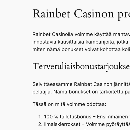
Rainbet Casinon pr
Rainbet Casinolla voimme käyttää mahtavi
innostavia kausittaisia kampanjoita, jotka
miten nämä bonukset voivat kohottaa kolik
Tervetuliaisbonustarjoukse
Selvittäessämme Rainbet Casinon jännittäv
pelaajia. Nämä bonukset on tarkoitettu 
Tässä on mitä voimme odottaa:
100 % talletusbonus – Ensimmäinen 
Ilmaiskierrokset – Voimme pyöräyttä