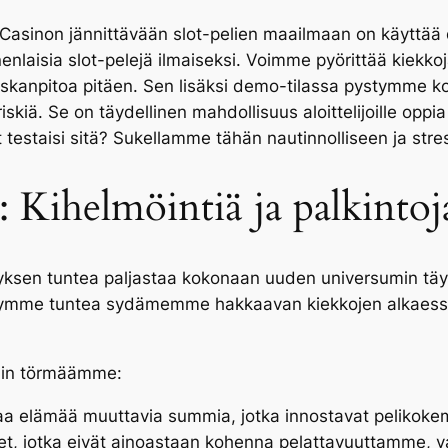
t Casinon jännittävään slot-pelien maailmaan on käyttä
laisia slot-pelejä ilmaiseksi. Voimme pyörittää kiekkoja
skanpitoa pitäen. Sen lisäksi demo-tilassa pystymme kok
iä. Se on täydellinen mahdollisuus aloittelijoille oppia p
 et testaisi sitä? Sukellamme tähän nautinnolliseen ja s
: Kihelmöintiä ja palkintoj
tyksen tuntea paljastaa kokonaan uuden universumin täynn
ymme tuntea sydämemme hakkaavan kiekkojen alkaessa li
ihin törmäämme:
oittaa elämää muuttavia summia, jotka innostavat pelik
et, jotka eivät ainoastaan kohenna pelattavuuttamme, 