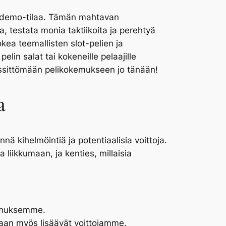
ä demo-tilaa. Tämän mahtavan
, testata monia taktiikoita ja perehtyä
ea teemallisten slot-pelien ja
elin salat tai kokeneille pelaajille
tressittömään pelikokemukseen jo tänään!
a
ä kihelmöintiä ja potentiaalisia voittoja.
ikkumaan, ja kenties, millaisia
okemuksemme.
vaan myös lisäävät voittojamme.