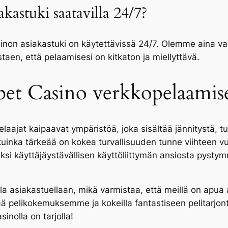
astuki saatavilla 24/7?
sinon asiakastuki on käytettävissä 24/7. Olemme aina va
staen, että pelaamisesi on kitkaton ja miellyttävä.
inbet Casino verkkopelaamis
jat kaipaavat ympäristöä, joka sisältää jännitystä, turv
uinka tärkeää on kokea turvallisuuden tunne viihteen vu
si käyttäjäystävällisen käyttöliittymän ansiosta pystymm
la asiakastuellaan, mikä varmistaa, että meillä on apua
ä pelikokemuksemme ja kokeilla fantastiseen pelitarjon
inolla on tarjolla!