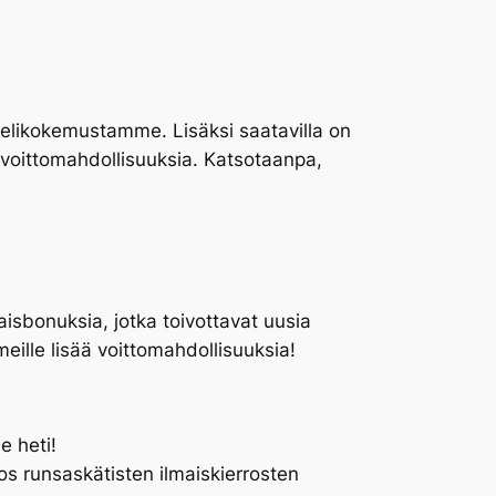
pelikokemustamme. Lisäksi saatavilla on
n voittomahdollisuuksia. Katsotaanpa,
isbonuksia, jotka toivottavat uusia
lle lisää voittomahdollisuuksia!
 heti!
s runsaskätisten ilmaiskierrosten