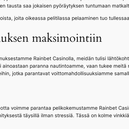
äinen tausta saa jokaisen pyöräytyksen tuntumaan matka
ista, joita oikeassa pelitilassa pelaaminen tuo tullessa
muksen maksimointiin
muksestamme Rainbet Casinolla, meidän tulisi lähtökoh
ei ainoastaan paranna nautintoamme, vaan tukee meitä
ihin, jotka parantavat voittomahdollisuuksiamme sama
ä, jotta voimme parantaa pelikokemustamme Rainbet Cas
tyksestä täysillä ilman stressiä. Tässä on kolme vinkkiä