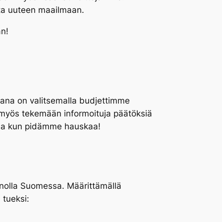
lta uuteen maailmaan.
an!
tana on valitsemalla budjettimme
 myös tekemään informoituja päätöksiä
lla kun pidämme hauskaa!
inolla Suomessa. Määrittämällä
 tueksi: