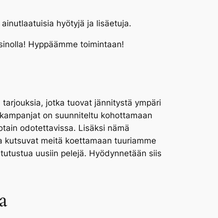
inutlaatuisia hyötyjä ja lisäetuja.
Casinolla! Hyppäämme toimintaan!
rjouksia, jotka tuovat jännitystä ympäri
mä kampanjat on suunniteltu kohottamaan
otain odotettavissa. Lisäksi nämä
jotka kutsuvat meitä koettamaan tuuriamme
 tutustua uusiin pelejä. Hyödynnetään siis
a