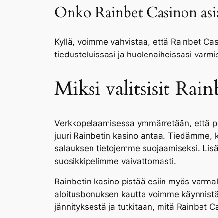
Onko Rainbet Casinon asiak
Kyllä, voimme vahvistaa, että Rainbet Ca
tiedusteluissasi ja huolenaiheissasi varmi
Miksi valitsisit Ra
Verkkopelaamisessa ymmärretään, että pelaa
juuri Rainbetin kasino antaa. Tiedämme, k
salauksen tietojemme suojaamiseksi. Lisäk
suosikkipelimme vaivattomasti.
Rainbetin kasino pistää esiin myös varmal
aloitusbonuksen kautta voimme käynnistä
jännityksestä ja tutkitaan, mitä Rainbet Cas