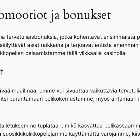
omootiot ja bonukset
a tervetuliaisbonuksia, jotka kohentavat ensimmäistä 
 säilyttävät asiat raikkaina ja tarjoavat entistä enemmä
kopelien pelaamistamme tällä vilkkaalla kasinolla!
t
ää maailmaa, emme voi sivuuttaa vaikuttavia tervetulia
paitsi parantamaan pelikokemustamme, myös antamaan mei
talletuksemme tuplataan, mikä kasvattaa pelikassaamme
ä suosikkikolikkopelejämme käyttämättä varojamme, kiito