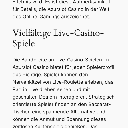
Erlebnis wird. Es ist diese Aufmerksamkeit
für Details, die Azurslot Casino in der Welt
des Online-Gamings auszeichnet.
Vielfältige Live-Casino-
Spiele
Die Bandbreite an Live-Casino-Spielen im
Azurslot Casino bietet für jeden Spielerprofil
das Richtige. Spieler können den
Nervenkitzel von Live-Roulette erleben, das
Rad in Live drehen sehen und mit
geschulten Dealern interagieren. Strategisch
orientierte Spieler finden an den Baccarat-
Tischen eine spannende Alternative und
können die Anmut und Spannung dieses
zeitlosen Kartenspiels genießen. Das