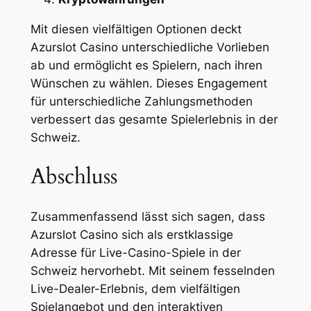
Mit diesen vielfältigen Optionen deckt
Azurslot Casino unterschiedliche Vorlieben
ab und ermöglicht es Spielern, nach ihren
Wünschen zu wählen. Dieses Engagement
für unterschiedliche Zahlungsmethoden
verbessert das gesamte Spielerlebnis in der
Schweiz.
Abschluss
Zusammenfassend lässt sich sagen, dass
Azurslot Casino sich als erstklassige
Adresse für Live-Casino-Spiele in der
Schweiz hervorhebt. Mit seinem fesselnden
Live-Dealer-Erlebnis, dem vielfältigen
Spielangebot und den interaktiven