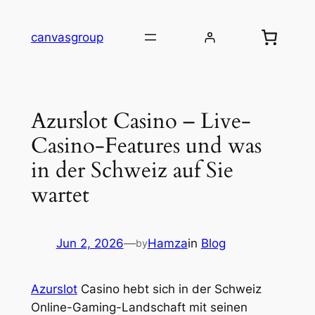
Skip
to
canvasgroup
content
Azurslot Casino – Live-
Casino-Features und was
in der Schweiz auf Sie
wartet
Jun 2, 2026
—
Hamza
in
Blog
by
Azurslot
Casino hebt sich in der Schweiz
Online-Gaming-Landschaft mit seinen