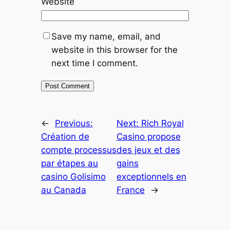
Website
Save my name, email, and
website in this browser for the
next time I comment.
←
Previous:
Next:
Rich Royal
Création de
Casino propose
compte processus
des jeux et des
par étapes au
gains
casino Golisimo
exceptionnels en
au Canada
France
→