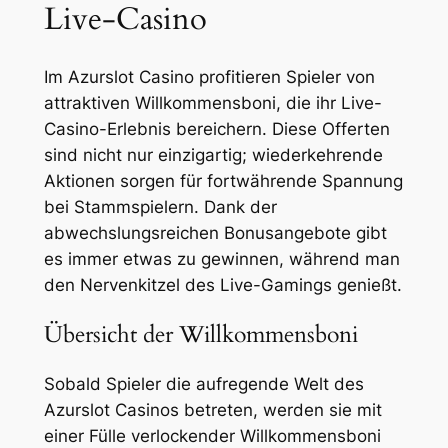
Live-Casino
Im Azurslot Casino profitieren Spieler von
attraktiven Willkommensboni, die ihr Live-
Casino-Erlebnis bereichern. Diese Offerten
sind nicht nur einzigartig; wiederkehrende
Aktionen sorgen für fortwährende Spannung
bei Stammspielern. Dank der
abwechslungsreichen Bonusangebote gibt
es immer etwas zu gewinnen, während man
den Nervenkitzel des Live-Gamings genießt.
Übersicht der Willkommensboni
Sobald Spieler die aufregende Welt des
Azurslot Casinos betreten, werden sie mit
einer Fülle verlockender Willkommensboni