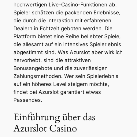
hochwertigen Live-Casino-Funktionen ab.
Spieler schätzen die packenden Erlebnisse,
die durch die Interaktion mit erfahrenen
Dealern in Echtzeit geboten werden. Die
Plattform bietet eine Reihe beliebter Spiele,
die allesamt auf ein intensives Spielerlebnis
abgestimmt sind. Was Azurslot aber wirklich
hervorhebt, sind die attraktiven
Bonusangebote und die zuverlässigen
Zahlungsmethoden. Wer sein Spielerlebnis
auf ein höheres Level steigern möchte,
findet bei Azurslot garantiert etwas
Passendes.
Einführung über das
Azurslot Casino