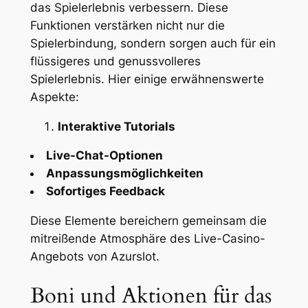
das Spielerlebnis verbessern. Diese
Funktionen verstärken nicht nur die
Spielerbindung, sondern sorgen auch für ein
flüssigeres und genussvolleres
Spielerlebnis. Hier einige erwähnenswerte
Aspekte:
Interaktive Tutorials
Live-Chat-Optionen
Anpassungsmöglichkeiten
Sofortiges Feedback
Diese Elemente bereichern gemeinsam die
mitreißende Atmosphäre des Live-Casino-
Angebots von Azurslot.
Boni und Aktionen für das