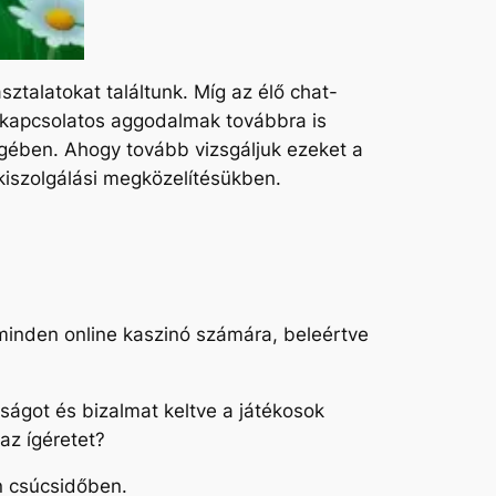
ztalatokat találtunk. Míg az élő chat-
 kapcsolatos aggodalmak továbbra is
égében. Ahogy tovább vizsgáljuk ezeket a
 kiszolgálási megközelítésükben.
minden online kaszinó számára, beleértve
óságot és bizalmat keltve a játékosok
az ígéretet?
en csúcsidőben.