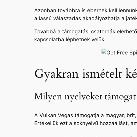
Azonban továbbra is ébernek kell lennün
a lassú válaszadás akadályozhatja a játé
Továbbá a támogatási csatornák elérhetős
kapcsolatba léphetnek velük.
Gyakran ismételt k
Milyen nyelveket támogat 
A Vulkan Vegas támogatja a magyar, brit,
Értékeljük ezt a soknyelvű hozzáállást, a