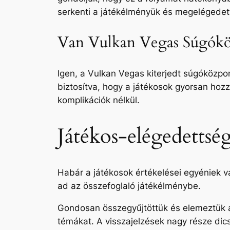
serkenti a játékélményük és megelégedett
Van Vulkan Vegas Súgókö
Igen, a Vulkan Vegas kiterjedt súgóközpon
biztosítva, hogy a játékosok gyorsan ho
komplikációk nélkül.
Játékos-elégedettségi
Habár a játékosok értékelései egyéniek v
ad az összefoglaló játékélménybe.
Gondosan összegyűjtöttük és elemeztük a
témákat. A visszajelzések nagy része dic