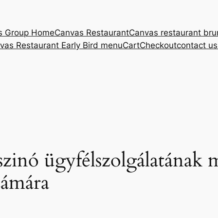
s Group Home
Canvas Restaurant
Canvas restaurant br
vas Restaurant Early Bird menu
Cart
Checkout
contact u
inó ügyfélszolgálatának m
zámára