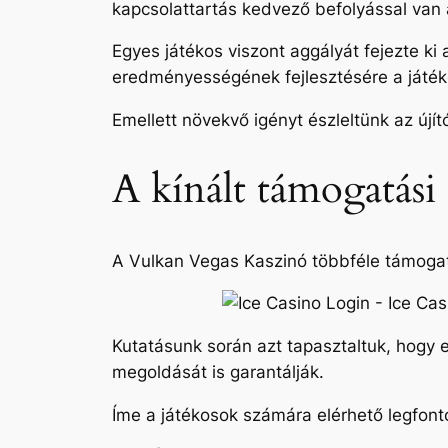
kapcsolattartás kedvező befolyással van a
Egyes játékos viszont aggályát fejezte ki a
eredményességének fejlesztésére a játé
Emellett növekvő igényt észleltünk az újít
A kínált támogatási 
A Vulkan Vegas Kaszinó többféle támogatá
Kutatásunk során azt tapasztaltuk, hogy
megoldását is garantálják.
Íme a játékosok számára elérhető legfon