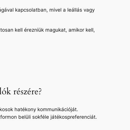
ával kapcsolatban, mivel a leállás vagy
osan kell érezniük magukat, amikor kell,
ók részére?
tékosok hatékony kommunikációját.
formon belüli sokféle játékospreferenciát.