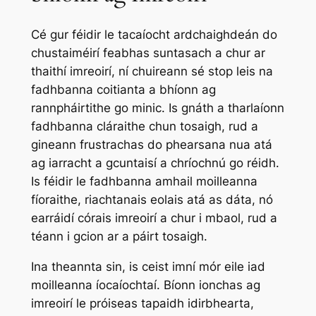
Cé gur féidir le tacaíocht ardchaighdeán do
chustaiméirí feabhas suntasach a chur ar
thaithí imreoirí, ní chuireann sé stop leis na
fadhbanna coitianta a bhíonn ag
rannpháirtithe go minic. Is gnáth a tharlaíonn
fadhbanna cláraithe chun tosaigh, rud a
gineann frustrachas do phearsana nua atá
ag iarracht a gcuntaisí a chríochnú go réidh.
Is féidir le fadhbanna amhail moilleanna
fíoraithe, riachtanais eolais atá as dáta, nó
earráidí córais imreoirí a chur i mbaol, rud a
téann i gcion ar a páirt tosaigh.
Ina theannta sin, is ceist imní mór eile iad
moilleanna íocaíochtaí. Bíonn ionchas ag
imreoirí le próiseas tapaidh idirbhearta,