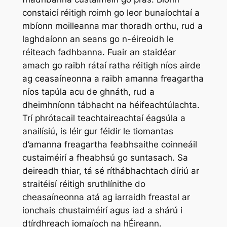
constaicí réitigh roimh go leor bunaíochtaí a
mbíonn moilleanna mar thoradh orthu, rud a
laghdaíonn an seans go n-éireoidh le
réiteach fadhbanna. Fuair an staidéar
amach go raibh rátaí ratha réitigh níos airde
ag ceasaíneonna a raibh amanna freagartha
níos tapúla acu de ghnáth, rud a
dheimhníonn tábhacht na héifeachtúlachta.
Trí phrótacail teachtaireachtaí éagsúla a
anailísiú, is léir gur féidir le tiomantas
d’amanna freagartha feabhsaithe coinneáil
custaiméirí a fheabhsú go suntasach. Sa
deireadh thiar, tá sé ríthábhachtach díriú ar
straitéisí réitigh sruthlínithe do
cheasaíneonna atá ag iarraidh freastal ar
ionchais chustaiméirí agus iad a shárú i
dtírdhreach iomaíoch na hÉireann.