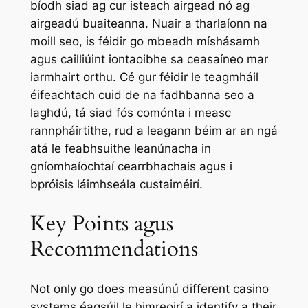
bíodh siad ag cur isteach airgead nó ag
airgeadú buaiteanna. Nuair a tharlaíonn na
moill seo, is féidir go mbeadh míshásamh
agus cailliúint iontaoibhe sa ceasaíneo mar
iarmhairt orthu. Cé gur féidir le teagmháil
éifeachtach cuid de na fadhbanna seo a
laghdú, tá siad fós comónta i measc
rannpháirtithe, rud a leagann béim ar an ngá
atá le feabhsuithe leanúnacha in
gníomhaíochtaí cearrbhachais agus i
bpróisis láimhseála custaiméirí.
Key Points agus
Recommendations
Not only go does measúnú different casino
systems éagsúil le himreoirí a identify a their