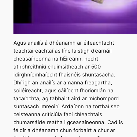
Agus anailís á dhéanamh ar éifeachtacht
teachtaireachtaí as líne laistigh d’earnáil
cheasaíneonna na hÉireann, nocht
athbhreithniú chuimsitheach ar 500
idirghníomhaíocht fhaisnéis shuntasacha.
Dhírigh an anailís ar amanna freagartha,
soiléireacht, agus cáilíocht fhoriomlán na
tacaíochta, ag tabhairt aird ar míchompord
suntasach imreoirí. Ardaíonn na torthaí seo
ceisteanna criticiúla faoi chleachtais
chumarsáide reatha i gceasaíneonna. Cad is
féidir a dhéanamh chun forbairt a chur ar