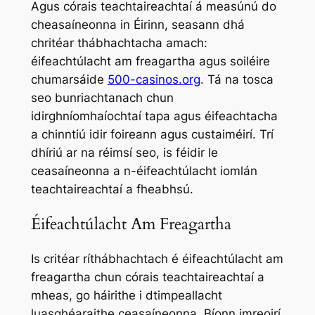
Agus córais teachtaireachtaí á measúnú do
cheasaíneonna in Éirinn, seasann dhá
chritéar thábhachtacha amach:
éifeachtúlacht am freagartha agus soiléire
chumarsáide
500-casinos.org
. Tá na tosca
seo bunriachtanach chun
idirghníomhaíochtaí tapa agus éifeachtacha
a chinntiú idir foireann agus custaiméirí. Trí
dhíriú ar na réimsí seo, is féidir le
ceasaíneonna a n-éifeachtúlacht iomlán
teachtaireachtaí a fheabhsú.
Éifeachtúlacht Am Freagartha
Is critéar ríthábhachtach é éifeachtúlacht am
freagartha chun córais teachtaireachtaí a
mheas, go háirithe i dtimpeallacht
luasghéaraithe ceasaíneonna. Bíonn imreoirí