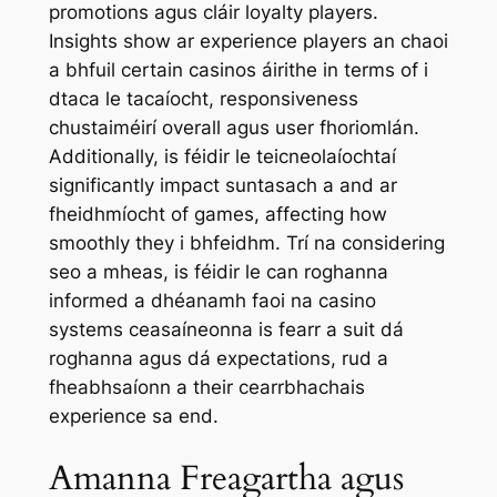
promotions agus cláir loyalty players.
Insights show ar experience players an chaoi
a bhfuil certain casinos áirithe in terms of i
dtaca le tacaíocht, responsiveness
chustaiméirí overall agus user fhoriomlán.
Additionally, is féidir le teicneolaíochtaí
significantly impact suntasach a and ar
fheidhmíocht of games, affecting how
smoothly they i bhfeidhm. Trí na considering
seo a mheas, is féidir le can roghanna
informed a dhéanamh faoi na casino
systems ceasaíneonna is fearr a suit dá
roghanna agus dá expectations, rud a
fheabhsaíonn a their cearrbhachais
experience sa end.
Amanna Freagartha agus