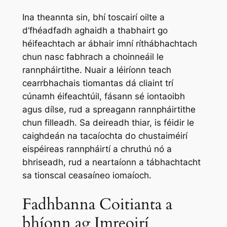
Ina theannta sin, bhí toscairí oilte a
d’fhéadfadh aghaidh a thabhairt go
héifeachtach ar ábhair imní ríthábhachtach
chun nasc fabhrach a choinneáil le
rannpháirtithe. Nuair a léiríonn teach
cearrbhachais tiomantas dá cliaint trí
cúnamh éifeachtúil, fásann sé iontaoibh
agus dílse, rud a spreagann rannpháirtithe
chun filleadh. Sa deireadh thiar, is féidir le
caighdeán na tacaíochta do chustaiméirí
eispéireas rannpháirtí a chruthú nó a
bhriseadh, rud a neartaíonn a tábhachtacht
sa tionscal ceasaíneo iomaíoch.
Fadhbanna Coitianta a
bhíonn ag Imreoirí