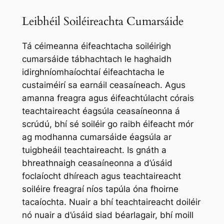
Leibhéil Soiléireachta Cumarsáide
Tá céimeanna éifeachtacha soiléirigh
cumarsáide tábhachtach le haghaidh
idirghníomhaíochtaí éifeachtacha le
custaiméirí sa earnáil ceasaíneach. Agus
amanna freagra agus éifeachtúlacht córais
teachtaireacht éagsúla ceasaíneonna á
scrúdú, bhí sé soiléir go raibh éifeacht mór
ag modhanna cumarsáide éagsúla ar
tuigbheáil teachtaireacht. Is gnáth a
bhreathnaigh ceasaíneonna a d’úsáid
foclaíocht dhíreach agus teachtaireacht
soiléire freagraí níos tapúla óna fhoirne
tacaíochta. Nuair a bhí teachtaireacht doiléir
nó nuair a d’úsáid siad béarlagair, bhí moill