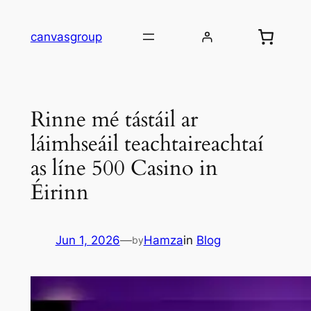
Skip
to
canvasgroup
content
Rinne mé tástáil ar
láimhseáil teachtaireachtaí
as líne 500 Casino in
Éirinn
Jun 1, 2026
—
Hamza
in
Blog
by