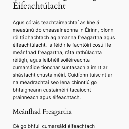
Éifeachtúlacht
Agus córais teachtaireachtaí as líne á
measúnú do cheasaíneonna in Éirinn, bíonn
ról tábhachtach ag amanna freagartha agus
éifeachtúlacht. Is féidir le fachtóirí cosúil le
meánfhad freagartha, ráta rathúlachta
réitigh, agus leibhéil soiléireachta
cumarsáide tionchar suntasach a imirt ar
shástacht chustaiméirí. Cuidíonn tuiscint ar
na méadrachtaí seo lena chinntiú go
bhfaigheann custaiméirí tacaíocht
práinneach agus éifeachtach.
Meánfhad Freagartha
Cé go bhfuil cumarsáid éifeachtach