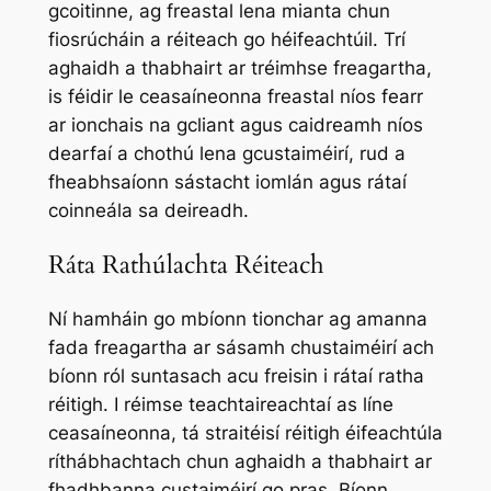
gcoitinne, ag freastal lena mianta chun
fiosrúcháin a réiteach go héifeachtúil. Trí
aghaidh a thabhairt ar tréimhse freagartha,
is féidir le ceasaíneonna freastal níos fearr
ar ionchais na gcliant agus caidreamh níos
dearfaí a chothú lena gcustaiméirí, rud a
fheabhsaíonn sástacht iomlán agus rátaí
coinneála sa deireadh.
Ráta Rathúlachta Réiteach
Ní hamháin go mbíonn tionchar ag amanna
fada freagartha ar sásamh chustaiméirí ach
bíonn ról suntasach acu freisin i rátaí ratha
réitigh. I réimse teachtaireachtaí as líne
ceasaíneonna, tá straitéisí réitigh éifeachtúla
ríthábhachtach chun aghaidh a thabhairt ar
fhadhbanna custaiméirí go pras. Bíonn