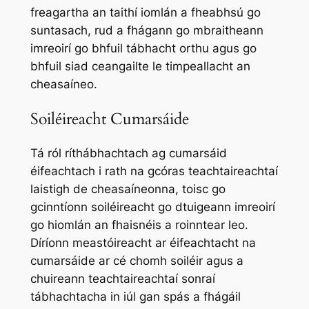
freagartha an taithí iomlán a fheabhsú go
suntasach, rud a fhágann go mbraitheann
imreoirí go bhfuil tábhacht orthu agus go
bhfuil siad ceangailte le timpeallacht an
cheasaíneo.
Soiléireacht Cumarsáide
Tá ról ríthábhachtach ag cumarsáid
éifeachtach i rath na gcóras teachtaireachtaí
laistigh de cheasaíneonna, toisc go
gcinntíonn soiléireacht go dtuigeann imreoirí
go hiomlán an fhaisnéis a roinntear leo.
Díríonn meastóireacht ar éifeachtacht na
cumarsáide ar cé chomh soiléir agus a
chuireann teachtaireachtaí sonraí
tábhachtacha in iúl gan spás a fhágáil