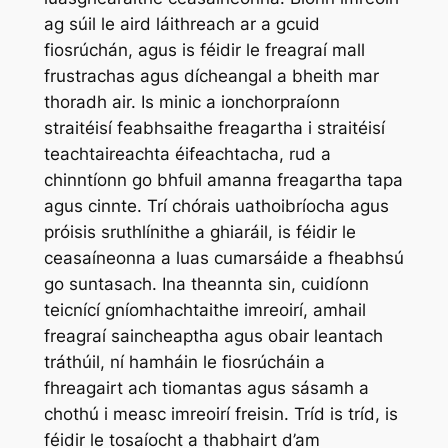
ag súil le aird láithreach ar a gcuid
fiosrúchán, agus is féidir le freagraí mall
frustrachas agus dícheangal a bheith mar
thoradh air. Is minic a ionchorpraíonn
straitéisí feabhsaithe freagartha i straitéisí
teachtaireachta éifeachtacha, rud a
chinntíonn go bhfuil amanna freagartha tapa
agus cinnte. Trí chórais uathoibríocha agus
próisis sruthlínithe a ghiaráil, is féidir le
ceasaíneonna a luas cumarsáide a fheabhsú
go suntasach. Ina theannta sin, cuidíonn
teicnící gníomhachtaithe imreoirí, amhail
freagraí saincheaptha agus obair leantach
tráthúil, ní hamháin le fiosrúcháin a
fhreagairt ach tiomantas agus sásamh a
chothú i measc imreoirí freisin. Tríd is tríd, is
féidir le tosaíocht a thabhairt d’am