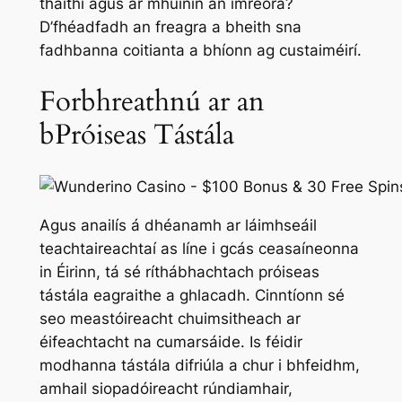
thaithí agus ar mhuinín an imreora?
D’fhéadfadh an freagra a bheith sna
fadhbanna coitianta a bhíonn ag custaiméirí.
Forbhreathnú ar an
bPróiseas Tástála
Agus anailís á dhéanamh ar láimhseáil
teachtaireachtaí as líne i gcás ceasaíneonna
in Éirinn, tá sé ríthábhachtach próiseas
tástála eagraithe a ghlacadh. Cinntíonn sé
seo meastóireacht chuimsitheach ar
éifeachtacht na cumarsáide. Is féidir
modhanna tástála difriúla a chur i bhfeidhm,
amhail siopadóireacht rúndiamhair,