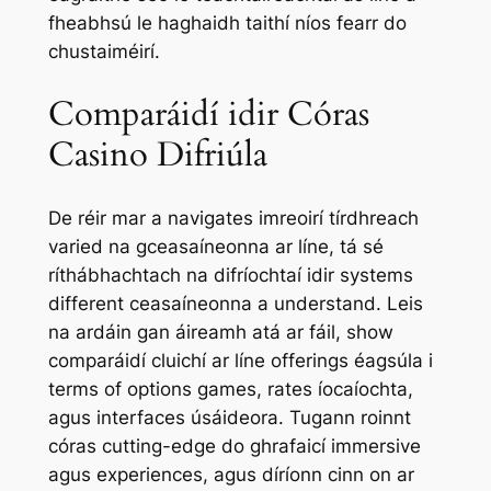
fheabhsú le haghaidh taithí níos fearr do
chustaiméirí.
Comparáidí idir Córas
Casino Difriúla
De réir mar a navigates imreoirí tírdhreach
varied na gceasaíneonna ar líne, tá sé
ríthábhachtach na difríochtaí idir systems
different ceasaíneonna a understand. Leis
na ardáin gan áireamh atá ar fáil, show
comparáidí cluichí ar líne offerings éagsúla i
terms of options games, rates íocaíochta,
agus interfaces úsáideora. Tugann roinnt
córas cutting-edge do ghrafaicí immersive
agus experiences, agus díríonn cinn on ar