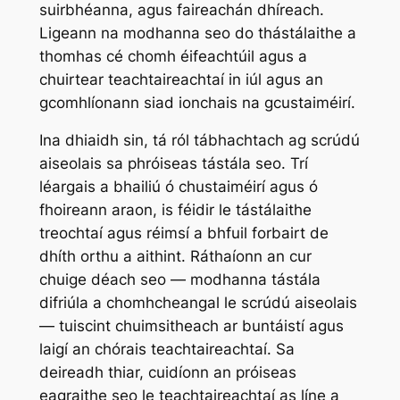
suirbhéanna, agus faireachán dhíreach.
Ligeann na modhanna seo do thástálaithe a
thomhas cé chomh éifeachtúil agus a
chuirtear teachtaireachtaí in iúl agus an
gcomhlíonann siad ionchais na gcustaiméirí.
Ina dhiaidh sin, tá ról tábhachtach ag scrúdú
aiseolais sa phróiseas tástála seo. Trí
léargais a bhailiú ó chustaiméirí agus ó
fhoireann araon, is féidir le tástálaithe
treochtaí agus réimsí a bhfuil forbairt de
dhíth orthu a aithint. Ráthaíonn an cur
chuige déach seo — modhanna tástála
difriúla a chomhcheangal le scrúdú aiseolais
— tuiscint chuimsitheach ar buntáistí agus
laigí an chórais teachtaireachtaí. Sa
deireadh thiar, cuidíonn an próiseas
eagraithe seo le teachtaireachtaí as líne a