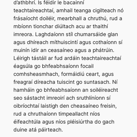
d’athbhrí. Is féidir le bacainní
teachtaireachtaí, amhail teanga cigilteach nó
frásaíocht doiléir, mearbhall a chruthú, rud a
mbíonn tionchar diúltach acu ar thaithí
imreora. Laghdaíonn stíl chumarsáide glan
agus dhíreach míthuiscintí agus cothaíonn sí
muinín idir an ceasaíneo agus a phátrúin.
Léirigh tástáil ar fud ardáin teachtaireachtaí
éagsúla go bhfeabhsaíonn focail
comhsheasmhach, formáidiú ceart, agus
freagraí díreacha tuiscint go suntasach. Ní
hamháin go bhfeabhsaíonn an soiléireacht
seo sástacht imreoirí ach sruthlíníonn sí
oibríochtaí laistigh den cheasaíneo freisin,
rud a chruthaíonn timpeallacht níos
éifeachtúla agus níos pléisiúrtha do gach
duine atá páirteach.