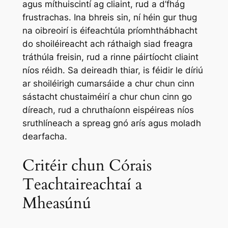
agus míthuiscintí ag cliaint, rud a d’fhág
frustrachas. Ina bhreis sin, ní héin gur thug
na oibreoirí is éifeachtúla príomhthábhacht
do shoiléireacht ach ráthaigh siad freagra
tráthúla freisin, rud a rinne páirtíocht cliaint
níos réidh. Sa deireadh thiar, is féidir le díriú
ar shoiléirigh cumarsáide a chur chun cinn
sástacht chustaiméirí a chur chun cinn go
díreach, rud a chruthaíonn eispéireas níos
sruthlíneach a spreag gnó arís agus moladh
dearfacha.
Critéir chun Córais
Teachtaireachtaí a
Mheasúnú