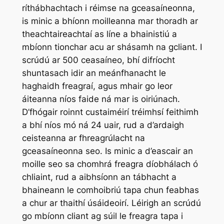
ríthábhachtach i réimse na gceasaíneonna,
is minic a bhíonn moilleanna mar thoradh ar
theachtaireachtaí as líne a bhainistiú a
mbíonn tionchar acu ar shásamh na gcliant. I
scrúdú ar 500 ceasaíneo, bhí difríocht
shuntasach idir an meánfhanacht le
haghaidh freagraí, agus mhair go leor
áiteanna níos faide ná mar is oiriúnach.
D’fhógair roinnt custaiméirí tréimhsí feithimh
a bhí níos mó ná 24 uair, rud a d’ardaigh
ceisteanna ar fhreagrúlacht na
gceasaíneonna seo. Is minic a d’eascair an
moille seo sa chomhrá freagra díobhálach ó
chliaint, rud a aibhsíonn an tábhacht a
bhaineann le comhoibriú tapa chun feabhas
a chur ar thaithí úsáideoirí. Léirigh an scrúdú
go mbíonn cliant ag súil le freagra tapa i