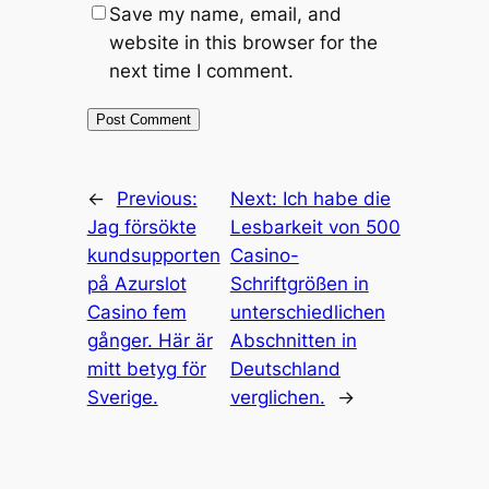
Save my name, email, and
website in this browser for the
next time I comment.
←
Previous:
Next:
Ich habe die
Jag försökte
Lesbarkeit von 500
kundsupporten
Casino-
på Azurslot
Schriftgrößen in
Casino fem
unterschiedlichen
gånger. Här är
Abschnitten in
mitt betyg för
Deutschland
Sverige.
verglichen.
→