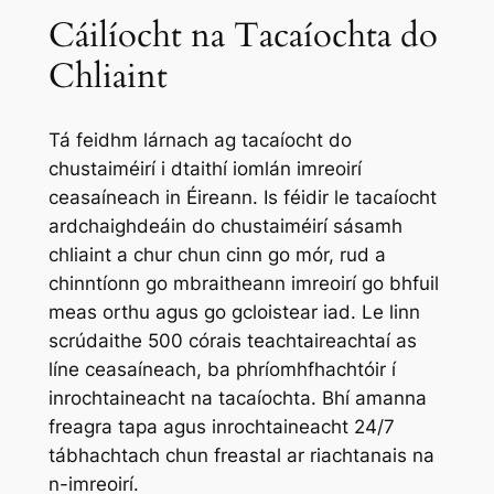
Cáilíocht na Tacaíochta do
Chliaint
Tá feidhm lárnach ag tacaíocht do
chustaiméirí i dtaithí iomlán imreoirí
ceasaíneach in Éireann. Is féidir le tacaíocht
ardchaighdeáin do chustaiméirí sásamh
chliaint a chur chun cinn go mór, rud a
chinntíonn go mbraitheann imreoirí go bhfuil
meas orthu agus go gcloistear iad. Le linn
scrúdaithe 500 córais teachtaireachtaí as
líne ceasaíneach, ba phríomhfhachtóir í
inrochtaineacht na tacaíochta. Bhí amanna
freagra tapa agus inrochtaineacht 24/7
tábhachtach chun freastal ar riachtanais na
n-imreoirí.