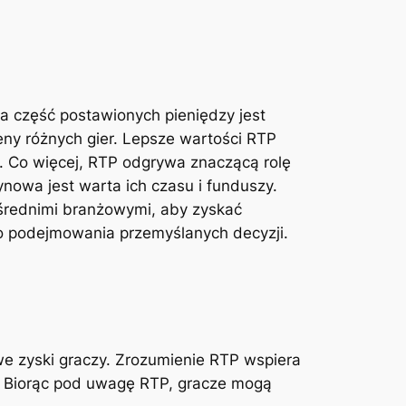
ka część postawionych pieniędzy jest
ny różnych gier. Lepsze wartości RTP
 Co więcej, RTP odgrywa znaczącą rolę
owa jest warta ich czasu i funduszy.
średnimi branżowymi, aby zyskać
do podejmowania przemyślanych decyzji.
e zyski graczy. Zrozumienie RTP wspiera
a. Biorąc pod uwagę RTP, gracze mogą