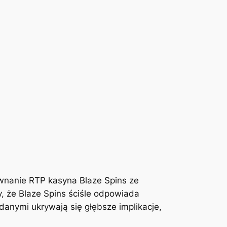
ównanie RTP kasyna Blaze Spins ze
, że Blaze Spins ściśle odpowiada
anymi ukrywają się głębsze implikacje,