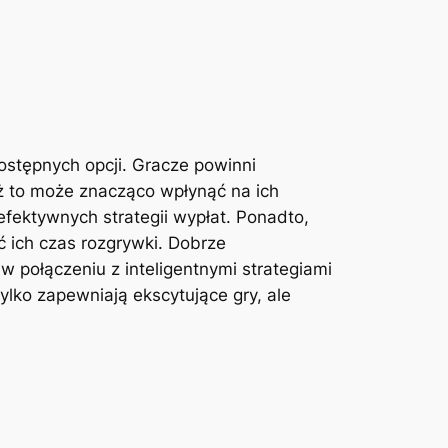
stępnych opcji. Gracze powinni
ż to może znacząco wpłynąć na ich
fektywnych strategii wypłat. Ponadto,
ć ich czas rozgrywki. Dobrze
połączeniu z inteligentnymi strategiami
tylko zapewniają ekscytujące gry, ale