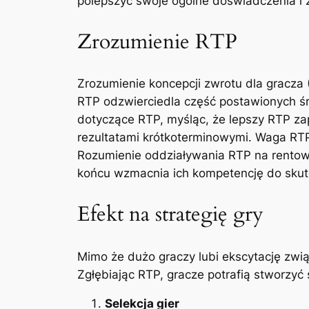
polepszyć swoje ogólne doświadczenia i 
Zrozumienie RTP
Zrozumienie koncepcji zwrotu dla gracza 
RTP odzwierciedla część postawionych ś
dotyczące RTP, myśląc, że lepszy RTP za
rezultatami krótkoterminowymi. Waga RTP 
Rozumienie oddziaływania RTP na rentown
końcu wzmacnia ich kompetencję do skute
Efekt na strategię gry
Mimo że dużo graczy lubi ekscytację zwią
Zgłębiając RTP, gracze potrafią stworzyć 
Selekcja gier