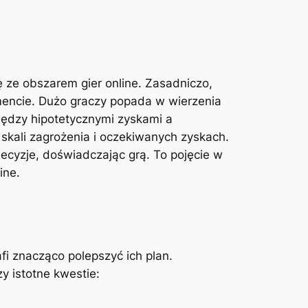
ę ze obszarem gier online. Zasadniczo,
encie. Dużo graczy popada w wierzenia
iędzy hipotetycznymi zyskami a
skali zagrożenia i oczekiwanych zyskach.
cyzje, doświadczając grą. To pojęcie w
ine.
fi znacząco polepszyć ich plan.
y istotne kwestie: