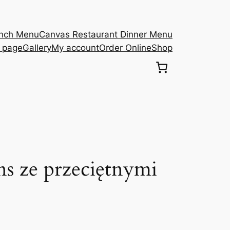
unch Menu
Canvas Restaurant Dinner Menu
s page
Gallery
My account
Order Online
Shop
s ze przeciętnymi