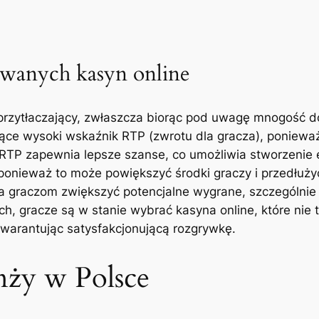
owanych kasyn online
rzytłaczający, zwłaszcza biorąc pod uwagę mnogość do
ące wysoki wskaźnik RTP (zwrotu dla gracza), poniewa
RTP zapewnia lepsze szanse, co umożliwia stworzenie e
ponieważ to może powiększyć środki graczy i przedłuży
raczom zwiększyć potencjalne wygrane, szczególnie w 
ch, gracze są w stanie wybrać kasyna online, które nie 
warantując satysfakcjonującą rozgrywkę.
nży w Polsce