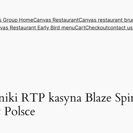
s Group Home
Canvas Restaurant
Canvas restaurant br
vas Restaurant Early Bird menu
Cart
Checkout
contact u
ki RTP kasyna Blaze Spin
 Polsce