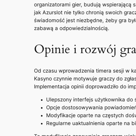
organizatorami gier, budują wspierającą 
jak Azurslot nie tylko chronią swoich gr
świadomość jest niezbędne, żeby gra by
zabawą a odpowiedzialnością.
Opinie i rozwój gr
Od czasu wprowadzenia timera sesji w kas
Kasyno czynnie motywuje graczy do zgłas
Implementacja opinii doprowadziło do imp
Ulepszony interfejs użytkownika do ś
Opcje dostosowywania powiadomień
Modyfikacje oparte na częstych doś
Regularne uaktualnienia oparte na 