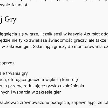
synie Azurslot.
j Gry
gnięcia się w grze, licznik sesji w kasynie Azurslot o
ędzie nie tylko zwiększa świadomość graczy, ale takż
 w zakresie gier. Skłaniając graczy do monitorowania cz
poprzez:
ie trwania gry
ch, oferująca graczom większą kontrolę
nia przerw, redukujące ryzyko uzależnienia
ych i wsparcia w zakresie gier
achować zrównoważone podejście, zapewniając, że ich g