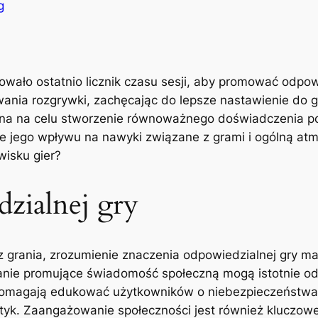
g
owało ostatnio licznik czasu sesji, aby promować odp
nia rozgrywki, zachęcając do lepsze nastawienie do g
 ona na celu stworzenie równoważnego doświadczenia p
ce jego wpływu na nawyki związane z grami i ogólną at
wisku gier?
zialnej gry
 grania, zrozumienie znaczenia odpowiedzialnej gry m
anie promujące świadomość społeczną mogą istotnie odd
nia pomagają edukować użytkowników o niebezpieczeńs
tyk. Zaangażowanie społeczności jest również kluczow