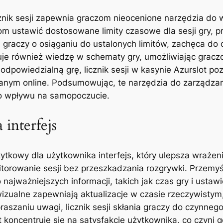
cznik sesji zapewnia graczom nieocenione narzędzia do
 ustawić dostosowane limity czasowe dla sesji gry, pr
raczy o osiąganiu do ustalonych limitów, zachęca do 
feruje również wiedzę w schematy gry, umożliwiając grac
odpowiedzialną grę, licznik sesji w kasynie Azurslot po
anym online. Podsumowując, te narzędzia do zarządzan
o wpływu na samopoczucie.
interfejs
użytkowy dla użytkownika interfejs, który ulepsza wrażen
orowanie sesji bez przeszkadzania rozgrywki. Przemyśl
jważniejszych informacji, takich jak czas gry i ustawi
izualne zapewniają aktualizacje w czasie rzeczywistym, 
praszaniu uwagi, licznik sesji skłania graczy do czynne
koncentruje się na satysfakcję użytkownika, co czyni 