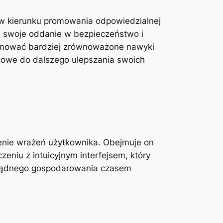
 w kierunku promowania odpowiedzialnej
a swoje oddanie w bezpieczeństwo i
promować bardziej zrównoważone nawyki
otowe do dalszego ulepszania swoich
zenie wrażeń użytkownika. Obejmuje on
eniu z intuicyjnym interfejsem, który
ozsądnego gospodarowania czasem