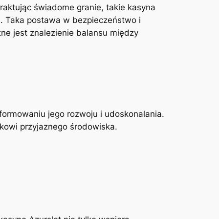
traktując świadome granie, takie kasyna
ej. Taka postawa w bezpieczeństwo i
e jest znalezienie balansu między
 formowaniu jego rozwoju i udoskonalania.
ikowi przyjaznego środowiska.