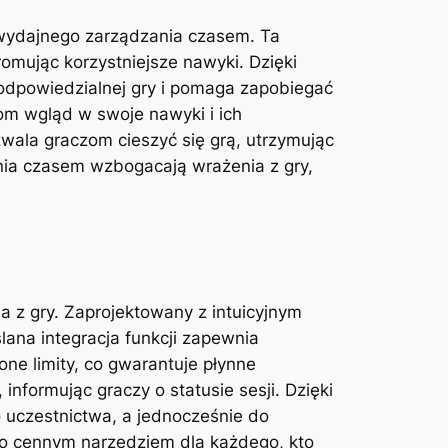
 wydajnego zarządzania czasem. Ta
omując korzystniejsze nawyki. Dzięki
odpowiedzialnej gry i pomaga zapobiegać
zom wgląd w swoje nawyki i ich
zwala graczom cieszyć się grą, utrzymując
ia czasem wzbogacają wrażenia z gry,
ia z gry. Zaprojektowany z intuicyjnym
ana integracja funkcji zapewnia
one limity, co gwarantuje płynne
informując graczy o statusie sesji. Dzięki
go uczestnictwa, a jednocześnie do
go cennym narzędziem dla każdego, kto