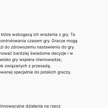
 które wzbogacą ich wrażenia z gry. Ta
kontrolowania czasem gry. Gracze mogą
dzi do zdrowszemu nastawieniu do gry.
ejmować bardziej świadome decyzje i w
owisko gry wspiera równowadze,
pek związanych z przesadą.
owanej specjalnie do polskich graczy.
innowacyjne działania na rzecz