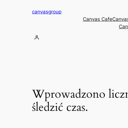
Skip
canvasgroup
to
Canvas Cafe
Canva
content
Can
Wprowadzono liczni
śledzić czas.