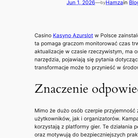
Jun 1, 2026
—
Hamza
in
Blo
by
Casino
Kasyno Azurslot
w Polsce zainstal
ta pomaga graczom monitorować czas trwa
aktualizacje w czasie rzeczywistym, ma
narzędzia, pojawiają się pytania dotyczą
transformacje może to przynieść w środo
Znaczenie odpowied
Mimo że dużo osób czerpie przyjemność z
użytkowników, jak i organizatorów. Kamp
korzystają z platformy gier. Te działa
oraz motywują do bezpieczniejszych prak