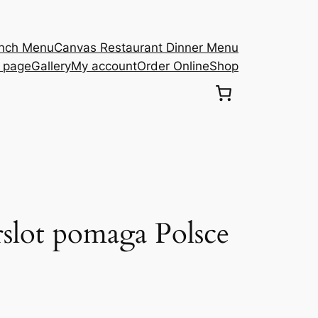
unch Menu
Canvas Restaurant Dinner Menu
s page
Gallery
My account
Order Online
Shop
slot pomaga Polsce