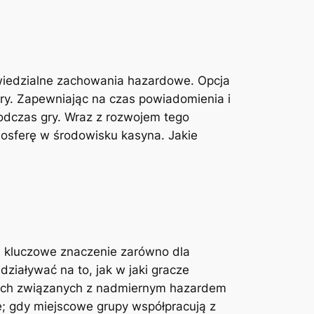
owiedzialne zachowania hazardowe. Opcja
ry. Zapewniając na czas powiadomienia i
odczas gry. Wraz z rozwojem tego
mosferę w środowisku kasyna. Jakie
a kluczowe znaczenie zarówno dla
ziaływać na to, jak w jaki gracze
twach związanych z nadmiernym hazardem
e; gdy miejscowe grupy współpracują z