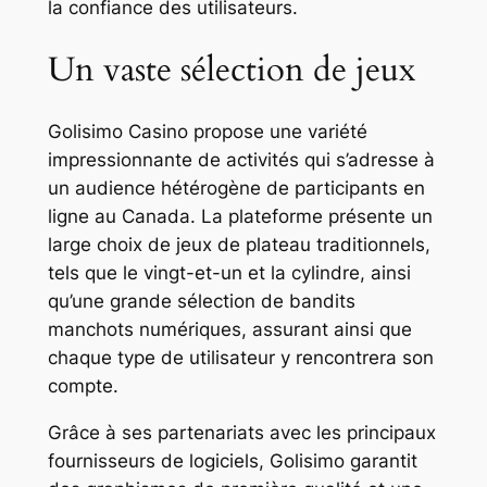
la confiance des utilisateurs.
Un vaste sélection de jeux
Golisimo Casino propose une variété
impressionnante de activités qui s’adresse à
un audience hétérogène de participants en
ligne au Canada. La plateforme présente un
large choix de jeux de plateau traditionnels,
tels que le vingt-et-un et la cylindre, ainsi
qu’une grande sélection de bandits
manchots numériques, assurant ainsi que
chaque type de utilisateur y rencontrera son
compte.
Grâce à ses partenariats avec les principaux
fournisseurs de logiciels, Golisimo garantit