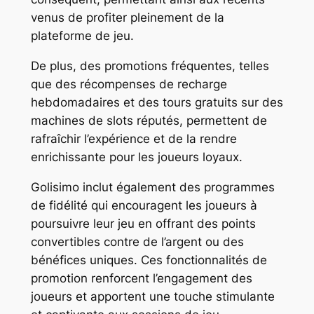
venus de profiter pleinement de la
plateforme de jeu.
De plus, des promotions fréquentes, telles
que des récompenses de recharge
hebdomadaires et des tours gratuits sur des
machines de slots réputés, permettent de
rafraîchir l’expérience et de la rendre
enrichissante pour les joueurs loyaux.
Golisimo inclut également des programmes
de fidélité qui encouragent les joueurs à
poursuivre leur jeu en offrant des points
convertibles contre de l’argent ou des
bénéfices uniques. Ces fonctionnalités de
promotion renforcent l’engagement des
joueurs et apportent une touche stimulante