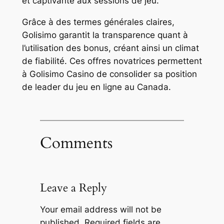
et captivante aux sessions de jeu.
Grâce à des termes générales claires,
Golisimo garantit la transparence quant à
l’utilisation des bonus, créant ainsi un climat
de fiabilité. Ces offres novatrices permettent
à Golisimo Casino de consolider sa position
de leader du jeu en ligne au Canada.
Comments
Leave a Reply
Your email address will not be
published.
Required fields are