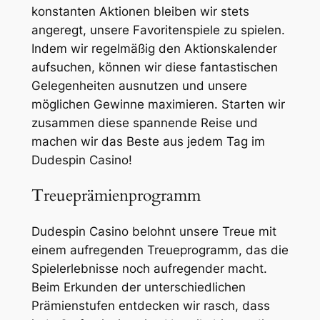
konstanten Aktionen bleiben wir stets
angeregt, unsere Favoritenspiele zu spielen.
Indem wir regelmäßig den Aktionskalender
aufsuchen, können wir diese fantastischen
Gelegenheiten ausnutzen und unsere
möglichen Gewinne maximieren. Starten wir
zusammen diese spannende Reise und
machen wir das Beste aus jedem Tag im
Dudespin Casino!
Treueprämienprogramm
Dudespin Casino belohnt unsere Treue mit
einem aufregenden Treueprogramm, das die
Spielerlebnisse noch aufregender macht.
Beim Erkunden der unterschiedlichen
Prämienstufen entdecken wir rasch, dass