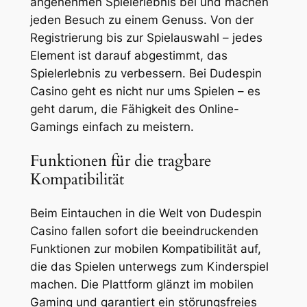
angenehmen Spielerlebnis bei und machen
jeden Besuch zu einem Genuss. Von der
Registrierung bis zur Spielauswahl – jedes
Element ist darauf abgestimmt, das
Spielerlebnis zu verbessern. Bei Dudespin
Casino geht es nicht nur ums Spielen – es
geht darum, die Fähigkeit des Online-
Gamings einfach zu meistern.
Funktionen für die tragbare
Kompatibilität
Beim Eintauchen in die Welt von Dudespin
Casino fallen sofort die beeindruckenden
Funktionen zur mobilen Kompatibilität auf,
die das Spielen unterwegs zum Kinderspiel
machen. Die Plattform glänzt im mobilen
Gaming und garantiert ein störungsfreies