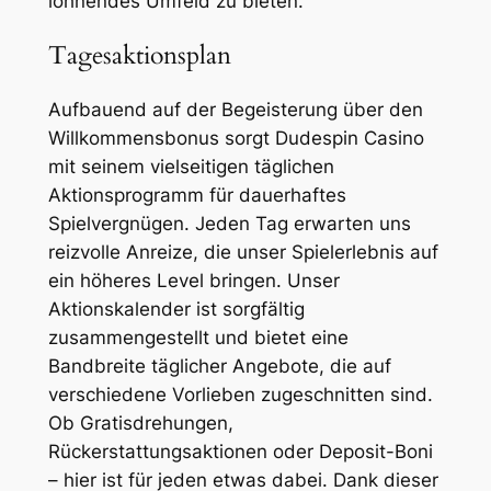
lohnendes Umfeld zu bieten.
Tagesaktionsplan
Aufbauend auf der Begeisterung über den
Willkommensbonus sorgt Dudespin Casino
mit seinem vielseitigen täglichen
Aktionsprogramm für dauerhaftes
Spielvergnügen. Jeden Tag erwarten uns
reizvolle Anreize, die unser Spielerlebnis auf
ein höheres Level bringen. Unser
Aktionskalender ist sorgfältig
zusammengestellt und bietet eine
Bandbreite täglicher Angebote, die auf
verschiedene Vorlieben zugeschnitten sind.
Ob Gratisdrehungen,
Rückerstattungsaktionen oder Deposit-Boni
– hier ist für jeden etwas dabei. Dank dieser