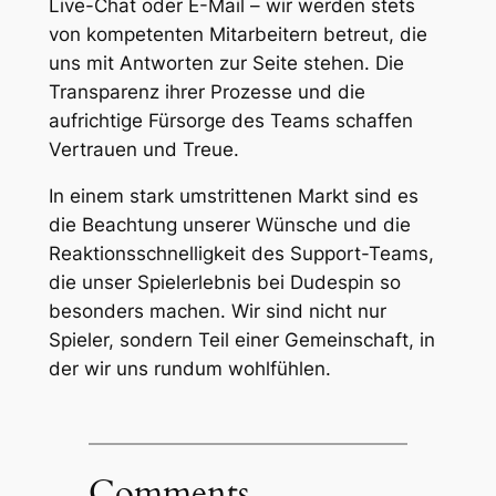
Live-Chat oder E-Mail – wir werden stets
von kompetenten Mitarbeitern betreut, die
uns mit Antworten zur Seite stehen. Die
Transparenz ihrer Prozesse und die
aufrichtige Fürsorge des Teams schaffen
Vertrauen und Treue.
In einem stark umstrittenen Markt sind es
die Beachtung unserer Wünsche und die
Reaktionsschnelligkeit des Support-Teams,
die unser Spielerlebnis bei Dudespin so
besonders machen. Wir sind nicht nur
Spieler, sondern Teil einer Gemeinschaft, in
der wir uns rundum wohlfühlen.
Comments