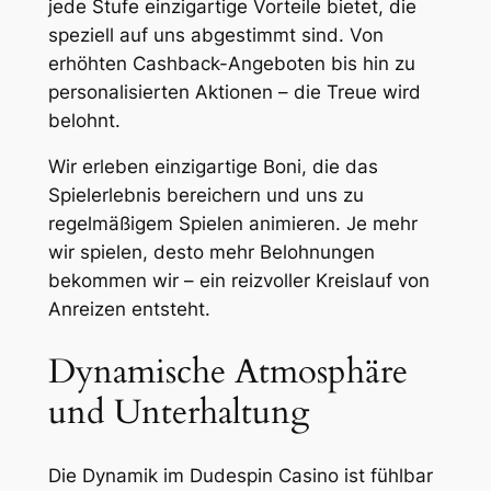
jede Stufe einzigartige Vorteile bietet, die
speziell auf uns abgestimmt sind. Von
erhöhten Cashback-Angeboten bis hin zu
personalisierten Aktionen – die Treue wird
belohnt.
Wir erleben einzigartige Boni, die das
Spielerlebnis bereichern und uns zu
regelmäßigem Spielen animieren. Je mehr
wir spielen, desto mehr Belohnungen
bekommen wir – ein reizvoller Kreislauf von
Anreizen entsteht.
Dynamische Atmosphäre
und Unterhaltung
Die Dynamik im Dudespin Casino ist fühlbar