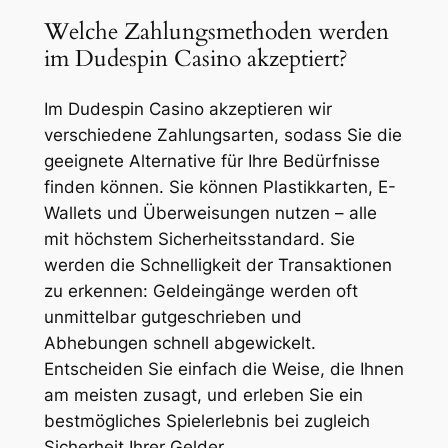
Welche Zahlungsmethoden werden
im Dudespin Casino akzeptiert?
Im Dudespin Casino akzeptieren wir
verschiedene Zahlungsarten, sodass Sie die
geeignete Alternative für Ihre Bedürfnisse
finden können. Sie können Plastikkarten, E-
Wallets und Überweisungen nutzen – alle
mit höchstem Sicherheitsstandard. Sie
werden die Schnelligkeit der Transaktionen
zu erkennen: Geldeingänge werden oft
unmittelbar gutgeschrieben und
Abhebungen schnell abgewickelt.
Entscheiden Sie einfach die Weise, die Ihnen
am meisten zusagt, und erleben Sie ein
bestmögliches Spielerlebnis bei zugleich
Sicherheit Ihrer Gelder.