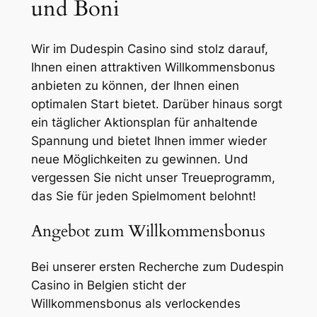
und Boni
Wir im Dudespin Casino sind stolz darauf,
Ihnen einen attraktiven Willkommensbonus
anbieten zu können, der Ihnen einen
optimalen Start bietet. Darüber hinaus sorgt
ein täglicher Aktionsplan für anhaltende
Spannung und bietet Ihnen immer wieder
neue Möglichkeiten zu gewinnen. Und
vergessen Sie nicht unser Treueprogramm,
das Sie für jeden Spielmoment belohnt!
Angebot zum Willkommensbonus
Bei unserer ersten Recherche zum Dudespin
Casino in Belgien sticht der
Willkommensbonus als verlockendes