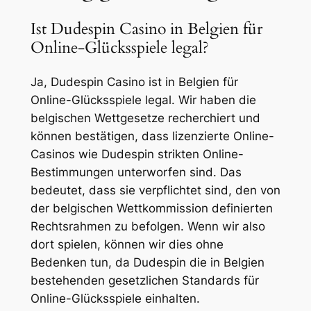
Ist Dudespin Casino in Belgien für
Online-Glücksspiele legal?
Ja, Dudespin Casino ist in Belgien für
Online-Glücksspiele legal. Wir haben die
belgischen Wettgesetze recherchiert und
können bestätigen, dass lizenzierte Online-
Casinos wie Dudespin strikten Online-
Bestimmungen unterworfen sind. Das
bedeutet, dass sie verpflichtet sind, den von
der belgischen Wettkommission definierten
Rechtsrahmen zu befolgen. Wenn wir also
dort spielen, können wir dies ohne
Bedenken tun, da Dudespin die in Belgien
bestehenden gesetzlichen Standards für
Online-Glücksspiele einhalten.