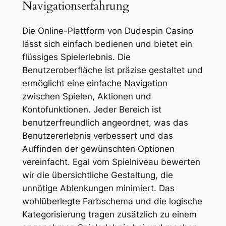
Navigationserfahrung
Die Online-Plattform von Dudespin Casino
lässt sich einfach bedienen und bietet ein
flüssiges Spielerlebnis. Die
Benutzeroberfläche ist präzise gestaltet und
ermöglicht eine einfache Navigation
zwischen Spielen, Aktionen und
Kontofunktionen. Jeder Bereich ist
benutzerfreundlich angeordnet, was das
Benutzererlebnis verbessert und das
Auffinden der gewünschten Optionen
vereinfacht. Egal vom Spielniveau bewerten
wir die übersichtliche Gestaltung, die
unnötige Ablenkungen minimiert. Das
wohlüberlegte Farbschema und die logische
Kategorisierung tragen zusätzlich zu einem