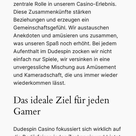
zentrale Rolle in unserem Casino-Erlebnis.
Diese Zusammenkünfte stärken
Beziehungen und erzeugen ein
Gemeinschaftsgefühl. Wir austauschen
Anekdoten und amüsieren uns zusammen,
was unseren Spaß noch erhöht. Bei jedem
Aufenthalt im Dudespin zocken wir nicht
einfach nur Spiele, wir versinken in eine
unvergessliche Mischung aus Amüsement
und Kameradschaft, die uns immer wieder
wiederkommen lässt.
Das ideale Ziel für jeden
Gamer
Dudespin Casino fokussiert sich wirklich auf