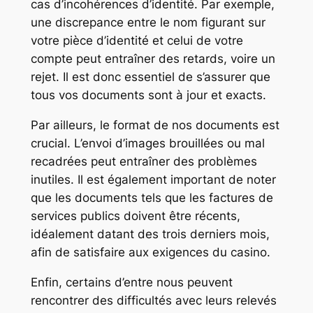
cas d’incohérences d’identité. Par exemple,
une discrepance entre le nom figurant sur
votre pièce d’identité et celui de votre
compte peut entraîner des retards, voire un
rejet. Il est donc essentiel de s’assurer que
tous vos documents sont à jour et exacts.
Par ailleurs, le format de nos documents est
crucial. L’envoi d’images brouillées ou mal
recadrées peut entraîner des problèmes
inutiles. Il est également important de noter
que les documents tels que les factures de
services publics doivent être récents,
idéalement datant des trois derniers mois,
afin de satisfaire aux exigences du casino.
Enfin, certains d’entre nous peuvent
rencontrer des difficultés avec leurs relevés