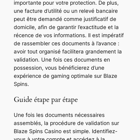
importante pour votre protection. De plus,
une facture d’utilité ou un relevé bancaire
peut être demandé comme justificatif de
domicile, afin de garantir l’exactitude et la
récence de vos informations. Il est impératif
de rassembler ces documents à l’avance :
avoir tout organisé facilitera grandement la
validation. Une fois ces documents en
possession, vous bénéficierez d’une
expérience de gaming optimale sur Blaze
Spins.
Guide étape par étape
Une fois les documents nécessaires
assemblés, la procédure de validation sur
Blaze Spins Casino est simple. Identifiez-
vous à votre compte et accédez à la