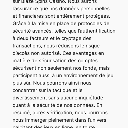
sur Blaze Spins Casino. Nous aurons
l’assurance que nos données personnelles
et financières sont entièrement protégées.
Grâce à la mise en place de protocoles de
sécurité avancés, telles que l’authentification
à deux facteurs et le cryptage des
transactions, nous réduisons le risque
d’accès non autorisé. Ces avantages en
matière de sécurisation des comptes
sécurisent non seulement nos fonds, mais
participent aussi à un environnement de jeu
plus sûr. Nous pourrons ainsi nous
concentrer sur la tactique et le
divertissement sans aucune inquiétude
quant à la sécurité de nos données. En
résumé, après vérification, nous pourrons
nous immerger pleinement dans l’univers
palpitant des jeux en ligne, en toute