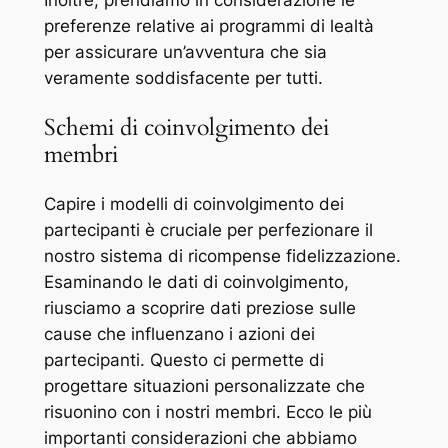
preferenze relative ai programmi di lealtà
per assicurare un’avventura che sia
veramente soddisfacente per tutti.
Schemi di coinvolgimento dei
membri
Capire i modelli di coinvolgimento dei
partecipanti è cruciale per perfezionare il
nostro sistema di ricompense fidelizzazione.
Esaminando le dati di coinvolgimento,
riusciamo a scoprire dati preziose sulle
cause che influenzano i azioni dei
partecipanti. Questo ci permette di
progettare situazioni personalizzate che
risuonino con i nostri membri. Ecco le più
importanti considerazioni che abbiamo