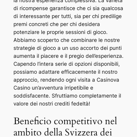
la nostra esperienza complessiva. La varietà
di ricompense garantisce che ci sia qualcosa
di interessante per tutti, sia per chi predilige
premi concreti che per chi desidera
potenziare le proprie sessioni di gioco.
Abbiamo scoperto che combinare le nostre
strategie di gioco a un uso accorto dei punti
aumenta il piacere e il pregio dell’esperienza.
Capendo l’intera serie di opzioni disponibili,
possiamo adattare efficacemente il nostro
approccio, rendendo ogni visita a Casinova
Casino un’avventura irripetibile e
soddisfacente. Sfruttiamo completamente il
valore dei nostri crediti fedeltà!
Beneficio competitivo nel
ambito della Svizzera dei