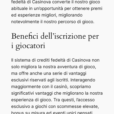
fedeltà di Casinova converte il nostro gioco
abituale in un’opportunità per ottenere premi
ed esperienze migliori, migliorando
notevolmente il nostro percorso di gioco.
Benefici dell’iscrizione per
i giocatori
Il sistema di crediti fedeltà di Casinova non
solo migliora la nostra avventura di gioco,
ma offre anche una serie di vantaggi
esclusivi riservati agli iscritti. Interagendo
maggiormente con il casinò, scopriamo
significativi vantaggi che migliorano la nostra
esperienza di gioco. Tra questi, l’accesso
esclusivo a giochi con scommesse elevate,
bonus su misura ed eventi unici pensati