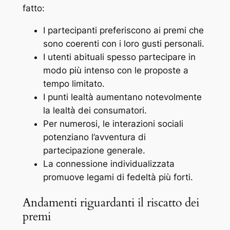
fatto:
I partecipanti preferiscono ai premi che
sono coerenti con i loro gusti personali.
I utenti abituali spesso partecipare in
modo più intenso con le proposte a
tempo limitato.
I punti lealtà aumentano notevolmente
la lealtà dei consumatori.
Per numerosi, le interazioni sociali
potenziano l’avventura di
partecipazione generale.
La connessione individualizzata
promuove legami di fedeltà più forti.
Andamenti riguardanti il riscatto dei
premi