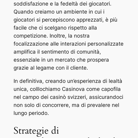
soddisfazione e la fedeltà dei giocatori.
Quando creiamo un ambiente in cui i
giocatori si percepiscono apprezzati, è più
facile che ci scelgano rispetto alla
competizione. Inoltre, la nostra
focalizzazione alle interazioni personalizzate
amplifica il sentimento di comunità,
essenziale in un mercato che prospera
grazie al legame con il cliente.
In definitiva, creando un’esperienza di lealtà
unica, colllochiamo Casinova come capofila
nel campo dei casinò svizzeri, assicurandoci
non solo di concorrere, ma di prevalere nel
lungo periodo.
Strategie di