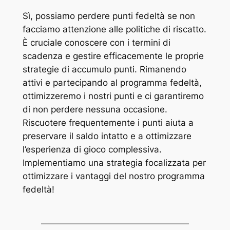
Sì, possiamo perdere punti fedeltà se non
facciamo attenzione alle politiche di riscatto.
È cruciale conoscere con i termini di
scadenza e gestire efficacemente le proprie
strategie di accumulo punti. Rimanendo
attivi e partecipando al programma fedeltà,
ottimizzeremo i nostri punti e ci garantiremo
di non perdere nessuna occasione.
Riscuotere frequentemente i punti aiuta a
preservare il saldo intatto e a ottimizzare
l’esperienza di gioco complessiva.
Implementiamo una strategia focalizzata per
ottimizzare i vantaggi del nostro programma
fedeltà!