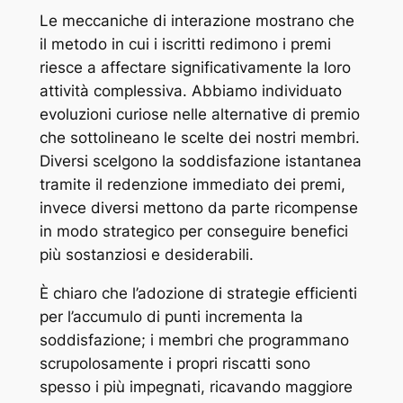
Le meccaniche di interazione mostrano che
il metodo in cui i iscritti redimono i premi
riesce a affectare significativamente la loro
attività complessiva. Abbiamo individuato
evoluzioni curiose nelle alternative di premio
che sottolineano le scelte dei nostri membri.
Diversi scelgono la soddisfazione istantanea
tramite il redenzione immediato dei premi,
invece diversi mettono da parte ricompense
in modo strategico per conseguire benefici
più sostanziosi e desiderabili.
È chiaro che l’adozione di strategie efficienti
per l’accumulo di punti incrementa la
soddisfazione; i membri che programmano
scrupolosamente i propri riscatti sono
spesso i più impegnati, ricavando maggiore