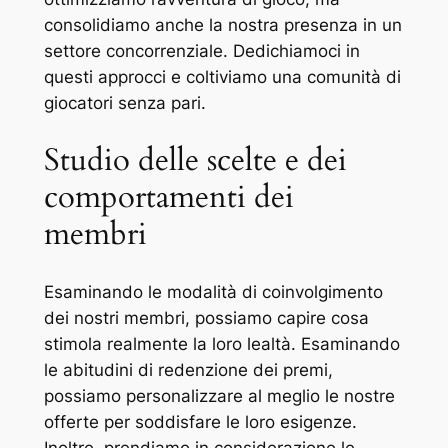
consolidiamo anche la nostra presenza in un
settore concorrenziale. Dedichiamoci in
questi approcci e coltiviamo una comunità di
giocatori senza pari.
Studio delle scelte e dei
comportamenti dei
membri
Esaminando le modalità di coinvolgimento
dei nostri membri, possiamo capire cosa
stimola realmente la loro lealtà. Esaminando
le abitudini di redenzione dei premi,
possiamo personalizzare al meglio le nostre
offerte per soddisfare le loro esigenze.
Inoltre, prendiamo in considerazione le