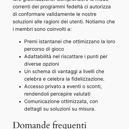
correnti dei programmi fedeltà ci autorizza
di conformare validamente le nostre
soluzioni alle ragioni dei utenti. Notiamo che
i membri sono coinvolti a:
Premi istantanei che ottimizzano la loro
percorso di gioco
Adattabilità nel riscattare i punti per
diverse opzioni
Un schema di vantaggi a livelli che
celebra e celebra la fidelizzazione.
Accesso privato a eventi o sconti,
rendendoli percepire valutati
Comunicazione ottimizzata, con
dettagli su soluzioni su misura.
Domande frequenti