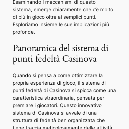
Esaminando i meccanismi di questo
sistema, emerge chiaramente che c’è molto
di più in gioco oltre ai semplici punti.
Esploriamo insieme le sue implicazioni più
profonde.
Panoramica del sistema di
punti fedeltà Casinova
Quando si pensa a come ottimizzare la
propria esperienza di gioco, il sistema di
punti fedeltà di Casinova si spicca come una
caratteristica straordinaria, pensata per
premiare i giocatori. Questo innovativo
sistema di Casinova si avvale di una
struttura di fedeltà ben organizzata che
tiene traccia meticolosamente delle attività