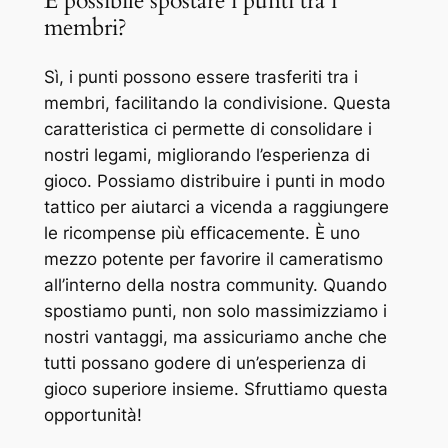
È possibile spostare i punti tra i
membri?
Sì, i punti possono essere trasferiti tra i
membri, facilitando la condivisione. Questa
caratteristica ci permette di consolidare i
nostri legami, migliorando l’esperienza di
gioco. Possiamo distribuire i punti in modo
tattico per aiutarci a vicenda a raggiungere
le ricompense più efficacemente. È uno
mezzo potente per favorire il cameratismo
all’interno della nostra community. Quando
spostiamo punti, non solo massimizziamo i
nostri vantaggi, ma assicuriamo anche che
tutti possano godere di un’esperienza di
gioco superiore insieme. Sfruttiamo questa
opportunità!