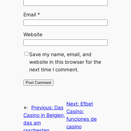
Email
*
Website
Save my name, email, and
website in this browser for the
next time I comment.
Next:
Efbet
←
Previous:
Das
Casino:
Casino in Belgien,
funciones de
das am
casino
raschesten