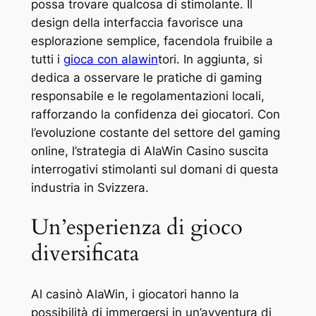
possa trovare qualcosa di stimolante. Il
design della interfaccia favorisce una
esplorazione semplice, facendola fruibile a
tutti i
gioca con alawin
tori. In aggiunta, si
dedica a osservare le pratiche di gaming
responsabile e le regolamentazioni locali,
rafforzando la confidenza dei giocatori. Con
l’evoluzione costante del settore del gaming
online, l’strategia di AlaWin Casino suscita
interrogativi stimolanti sul domani di questa
industria in Svizzera.
Un’esperienza di gioco
diversificata
Al casinò AlaWin, i giocatori hanno la
possibilità di immergersi in un’avventura di