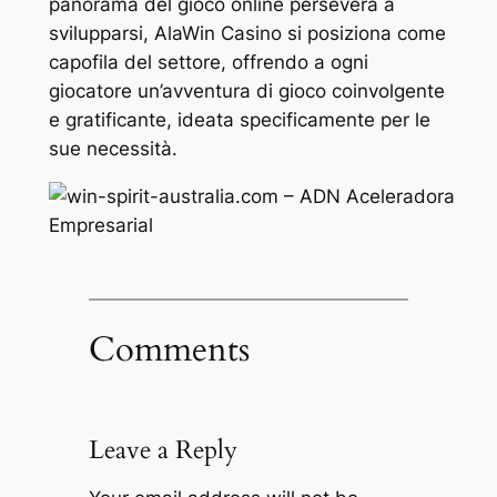
panorama del gioco online persevera a
svilupparsi, AlaWin Casino si posiziona come
capofila del settore, offrendo a ogni
giocatore un’avventura di gioco coinvolgente
e gratificante, ideata specificamente per le
sue necessità.
Comments
Leave a Reply