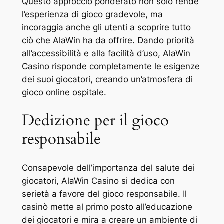
Questo approccio ponderato non solo rende
l’esperienza di gioco gradevole, ma
incoraggia anche gli utenti a scoprire tutto
ciò che AlaWin ha da offrire. Dando priorità
all’accessibilità e alla facilità d’uso, AlaWin
Casino risponde completamente le esigenze
dei suoi giocatori, creando un’atmosfera di
gioco online ospitale.
Dedizione per il gioco
responsabile
Consapevole dell’importanza del salute dei
giocatori, AlaWin Casino si dedica con
serietà a favore del gioco responsabile. Il
casinò mette al primo posto all’educazione
dei giocatori e mira a creare un ambiente di