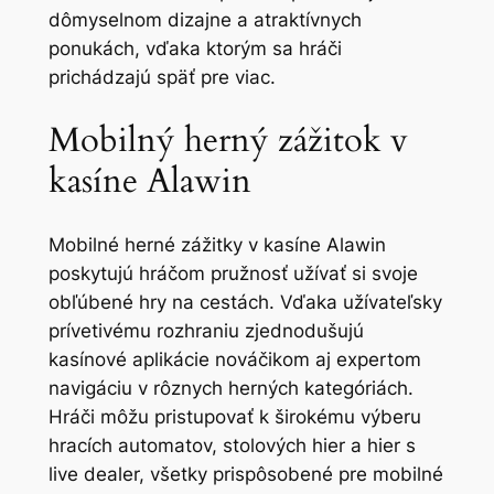
dômyselnom dizajne a atraktívnych
ponukách, vďaka ktorým sa hráči
prichádzajú späť pre viac.
Mobilný herný zážitok v
kasíne Alawin
Mobilné herné zážitky v kasíne Alawin
poskytujú hráčom pružnosť užívať si svoje
obľúbené hry na cestách. Vďaka užívateľsky
prívetivému rozhraniu zjednodušujú
kasínové aplikácie nováčikom aj expertom
navigáciu v rôznych herných kategóriách.
Hráči môžu pristupovať k širokému výberu
hracích automatov, stolových hier a hier s
live dealer, všetky prispôsobené pre mobilné