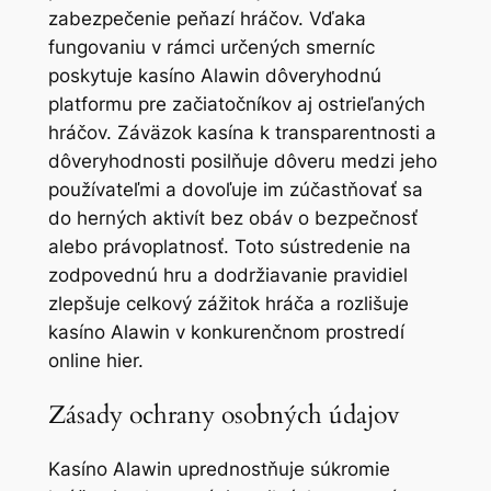
zabezpečenie peňazí hráčov. Vďaka
fungovaniu v rámci určených smerníc
poskytuje kasíno Alawin dôveryhodnú
platformu pre začiatočníkov aj ostrieľaných
hráčov. Záväzok kasína k transparentnosti a
dôveryhodnosti posilňuje dôveru medzi jeho
používateľmi a dovoľuje im zúčastňovať sa
do herných aktivít bez obáv o bezpečnosť
alebo právoplatnosť. Toto sústredenie na
zodpovednú hru a dodržiavanie pravidiel
zlepšuje celkový zážitok hráča a rozlišuje
kasíno Alawin v konkurenčnom prostredí
online hier.
Zásady ochrany osobných údajov
Kasíno Alawin uprednostňuje súkromie