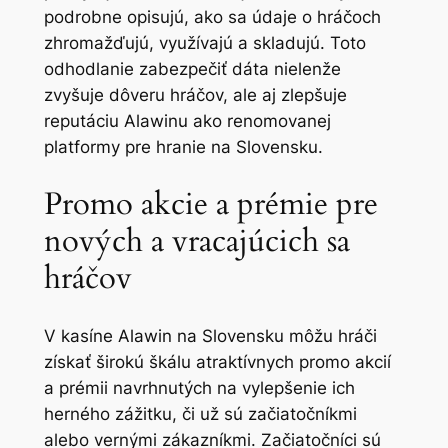
podrobne opisujú, ako sa údaje o hráčoch
zhromažďujú, využívajú a skladujú. Toto
odhodlanie zabezpečiť dáta nielenže
zvyšuje dôveru hráčov, ale aj zlepšuje
reputáciu Alawinu ako renomovanej
platformy pre hranie na Slovensku.
Promo akcie a prémie pre
nových a vracajúcich sa
hráčov
V kasíne Alawin na Slovensku môžu hráči
získať širokú škálu atraktívnych promo akcií
a prémii navrhnutých na vylepšenie ich
herného zážitku, či už sú začiatočníkmi
alebo vernými zákazníkmi. Začiatočníci sú