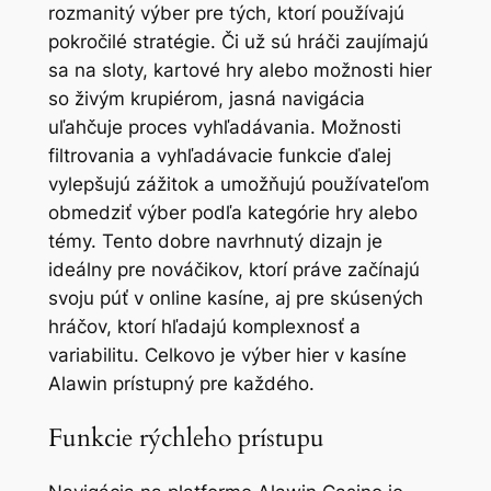
rozmanitý výber pre tých, ktorí používajú
pokročilé stratégie. Či už sú hráči zaujímajú
sa na sloty, kartové hry alebo možnosti hier
so živým krupiérom, jasná navigácia
uľahčuje proces vyhľadávania. Možnosti
filtrovania a vyhľadávacie funkcie ďalej
vylepšujú zážitok a umožňujú používateľom
obmedziť výber podľa kategórie hry alebo
témy. Tento dobre navrhnutý dizajn je
ideálny pre nováčikov, ktorí práve začínajú
svoju púť v online kasíne, aj pre skúsených
hráčov, ktorí hľadajú komplexnosť a
variabilitu. Celkovo je výber hier v kasíne
Alawin prístupný pre každého.
Funkcie rýchleho prístupu