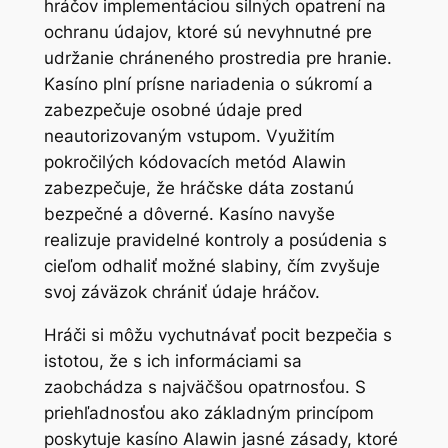
hráčov implementáciou silných opatrení na
ochranu údajov, ktoré sú nevyhnutné pre
udržanie chráneného prostredia pre hranie.
Kasíno plní prísne nariadenia o súkromí a
zabezpečuje osobné údaje pred
neautorizovaným vstupom. Využitím
pokročilých kódovacích metód Alawin
zabezpečuje, že hráčske dáta zostanú
bezpečné a dôverné. Kasíno navyše
realizuje pravidelné kontroly a posúdenia s
cieľom odhaliť možné slabiny, čím zvyšuje
svoj záväzok chrániť údaje hráčov.
Hráči si môžu vychutnávať pocit bezpečia s
istotou, že s ich informáciami sa
zaobchádza s najväčšou opatrnosťou. S
priehľadnosťou ako základným princípom
poskytuje kasíno Alawin jasné zásady, ktoré