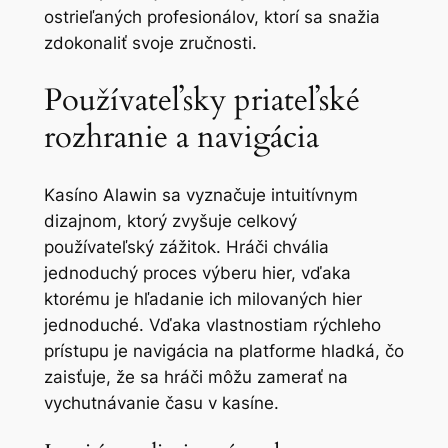
ostrieľaných profesionálov, ktorí sa snažia
zdokonaliť svoje zručnosti.
Používateľsky priateľské
rozhranie a navigácia
Kasíno Alawin sa vyznačuje intuitívnym
dizajnom, ktorý zvyšuje celkový
používateľský zážitok. Hráči chvália
jednoduchý proces výberu hier, vďaka
ktorému je hľadanie ich milovaných hier
jednoduché. Vďaka vlastnostiam rýchleho
prístupu je navigácia na platforme hladká, čo
zaisťuje, že sa hráči môžu zamerať na
vychutnávanie času v kasíne.