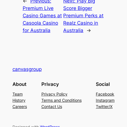
←
Previous:
Next:
Play Big
Premium Live
Score Bigger
Casino Games at
Premium Perks at
Casoola Casino
Realz Casino in
for Australia
Australia
→
canvasgroup
About
Privacy
Social
Team
Privacy Policy
Facebook
History
Terms and Conditions
Instagram
Careers
Contact Us
Twitter/X
Designed with
WordPress