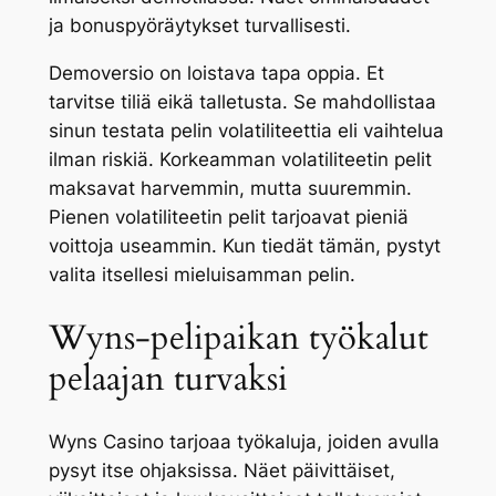
ja bonuspyöräytykset turvallisesti.
Demoversio on loistava tapa oppia. Et
tarvitse tiliä eikä talletusta. Se mahdollistaa
sinun testata pelin volatiliteettia eli vaihtelua
ilman riskiä. Korkeamman volatiliteetin pelit
maksavat harvemmin, mutta suuremmin.
Pienen volatiliteetin pelit tarjoavat pieniä
voittoja useammin. Kun tiedät tämän, pystyt
valita itsellesi mieluisamman pelin.
Wyns-pelipaikan työkalut
pelaajan turvaksi
Wyns Casino tarjoaa työkaluja, joiden avulla
pysyt itse ohjaksissa. Näet päivittäiset,