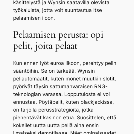
käsittelystä ja Wynsin saatavilla olevista
työkaluista, jotta voit suuntautua itse
pelaamisen iloon.
Pelaamisen perusta: opi
pelit, joita pelaat
Kun ennen lyöt euroa likoon, perehtyy pelin
sääntöihin. Se on tärkeää. Wynsin
peliautomaatit, kuten monet muutkin slotit,
pyörivät täysin sattumanvaraisen RNG-
teknologian varassa. Lopputulosta ei voi
ennustaa. Pöytäpelit, kuten blackjackissa,
on tarjolla perusstrategioita, jotka
pienentävät kasinon etua. Suosittelen, että
kokeilet uutta uutta peliä aina ensin
ilmaiseksi demotilassa. Näet ominaisuudet