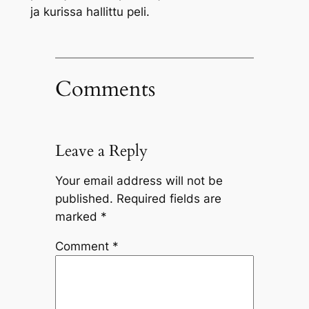
ja kurissa hallittu peli.
Comments
Leave a Reply
Your email address will not be
published.
Required fields are
marked
*
Comment
*