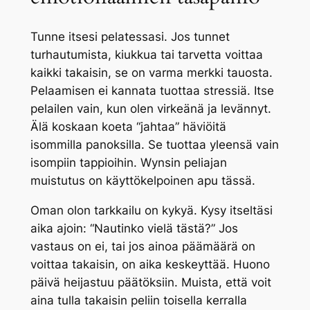
Tunne itsesi pelatessasi. Jos tunnet
turhautumista, kiukkua tai tarvetta voittaa
kaikki takaisin, se on varma merkki tauosta.
Pelaamisen ei kannata tuottaa stressiä. Itse
pelailen vain, kun olen virkeänä ja levännyt.
Älä koskaan koeta “jahtaa” häviöitä
isommilla panoksilla. Se tuottaa yleensä vain
isompiin tappioihin. Wynsin peliajan
muistutus on käyttökelpoinen apu tässä.
Oman olon tarkkailu on kykyä. Kysy itseltäsi
aika ajoin: “Nautinko vielä tästä?” Jos
vastaus on ei, tai jos ainoa päämäärä on
voittaa takaisin, on aika keskeyttää. Huono
päivä heijastuu päätöksiin. Muista, että voit
aina tulla takaisin peliin toisella kerralla