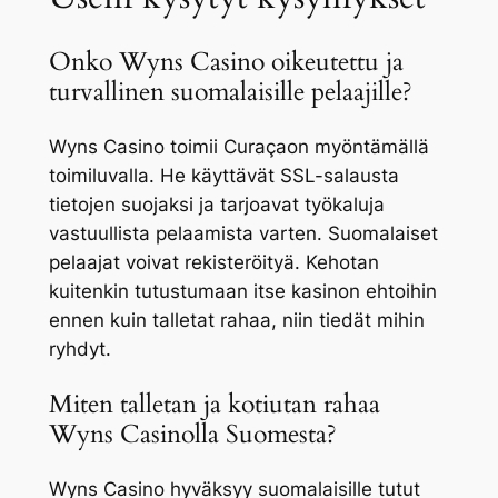
Onko Wyns Casino oikeutettu ja
turvallinen suomalaisille pelaajille?
Wyns Casino toimii Curaçaon myöntämällä
toimiluvalla. He käyttävät SSL-salausta
tietojen suojaksi ja tarjoavat työkaluja
vastuullista pelaamista varten. Suomalaiset
pelaajat voivat rekisteröityä. Kehotan
kuitenkin tutustumaan itse kasinon ehtoihin
ennen kuin talletat rahaa, niin tiedät mihin
ryhdyt.
Miten talletan ja kotiutan rahaa
Wyns Casinolla Suomesta?
Wyns Casino hyväksyy suomalaisille tutut