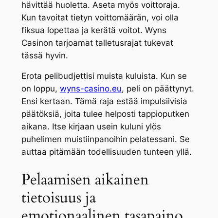
hävittää huoletta. Aseta myös voittoraja.
Kun tavoitat tietyn voittomäärän, voi olla
fiksua lopettaa ja kerätä voitot. Wyns
Casinon tarjoamat talletusrajat tukevat
tässä hyvin.
Erota pelibudjettisi muista kuluista. Kun se
on loppu,
wyns-casino.eu
, peli on päättynyt.
Ensi kertaan. Tämä raja estää impulsiivisia
päätöksiä, joita tulee helposti tappioputken
aikana. Itse kirjaan usein kuluni ylös
puhelimen muistiinpanoihin pelatessani. Se
auttaa pitämään todellisuuden tunteen yllä.
Pelaamisen aikainen
tietoisuus ja
emotionaalinen tasapaino