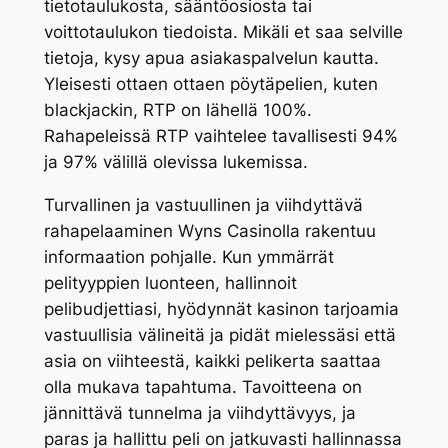
tietotaulukosta, sääntöosiosta tai
voittotaulukon tiedoista. Mikäli et saa selville
tietoja, kysy apua asiakaspalvelun kautta.
Yleisesti ottaen ottaen pöytäpelien, kuten
blackjackin, RTP on lähellä 100%.
Rahapeleissä RTP vaihtelee tavallisesti 94%
ja 97% välillä olevissa lukemissa.
Turvallinen ja vastuullinen ja viihdyttävä
rahapelaaminen Wyns Casinolla rakentuu
informaation pohjalle. Kun ymmärrät
pelityyppien luonteen, hallinnoit
pelibudjettiasi, hyödynnät kasinon tarjoamia
vastuullisia välineitä ja pidät mielessäsi että
asia on viihteestä, kaikki pelikerta saattaa
olla mukava tapahtuma. Tavoitteena on
jännittävä tunnelma ja viihdyttävyys, ja
paras ja hallittu peli on jatkuvasti hallinnassa