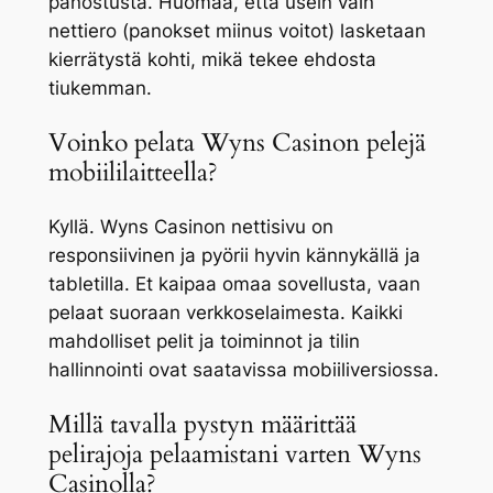
panostusta. Huomaa, että usein vain
nettiero (panokset miinus voitot) lasketaan
kierrätystä kohti, mikä tekee ehdosta
tiukemman.
Voinko pelata Wyns Casinon pelejä
mobiililaitteella?
Kyllä. Wyns Casinon nettisivu on
responsiivinen ja pyörii hyvin kännykällä ja
tabletilla. Et kaipaa omaa sovellusta, vaan
pelaat suoraan verkkoselaimesta. Kaikki
mahdolliset pelit ja toiminnot ja tilin
hallinnointi ovat saatavissa mobiiliversiossa.
Millä tavalla pystyn määrittää
pelirajoja pelaamistani varten Wyns
Casinolla?