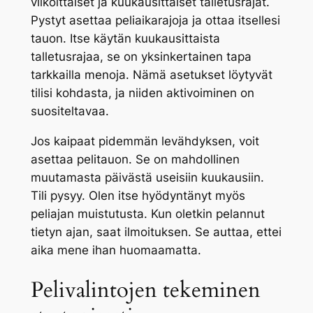
viikoittaiset ja kuukausittaiset talletusrajat.
Pystyt asettaa peliaikarajoja ja ottaa itsellesi
tauon. Itse käytän kuukausittaista
talletusrajaa, se on yksinkertainen tapa
tarkkailla menoja. Nämä asetukset löytyvät
tilisi kohdasta, ja niiden aktivoiminen on
suositeltavaa.
Jos kaipaat pidemmän levähdyksen, voit
asettaa pelitauon. Se on mahdollinen
muutamasta päivästä useisiin kuukausiin.
Tili pysyy. Olen itse hyödyntänyt myös
peliajan muistutusta. Kun oletkin pelannut
tietyn ajan, saat ilmoituksen. Se auttaa, ettei
aika mene ihan huomaamatta.
Pelivalintojen tekeminen