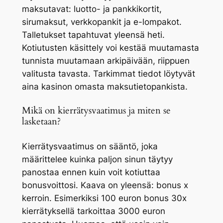
maksutavat: luotto- ja pankkikortit,
sirumaksut, verkkopankit ja e-lompakot.
Talletukset tapahtuvat yleensä heti.
Kotiutusten käsittely voi kestää muutamasta
tunnista muutamaan arkipäivään, riippuen
valitusta tavasta. Tarkimmat tiedot löytyvät
aina kasinon omasta maksutietopankista.
Mikä on kierrätysvaatimus ja miten se
lasketaan?
Kierrätysvaatimus on sääntö, joka
määrittelee kuinka paljon sinun täytyy
panostaa ennen kuin voit kotiuttaa
bonusvoittosi. Kaava on yleensä: bonus x
kerroin. Esimerkiksi 100 euron bonus 30x
kierrätyksellä tarkoittaa 3000 euron