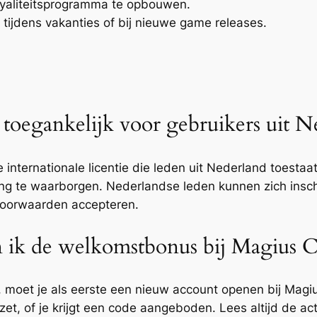
oyaliteitsprogramma te opbouwen.
s tijdens vakanties of bij nieuwe game releases.
 toegankelijk voor gebruikers uit N
 internationale licentie die leden uit Nederland toesta
g te waarborgen. Nederlandse leden kunnen zich inschrij
voorwaarden accepteren.
ik de welkomstbonus bij Magius Ca
moet je als eerste een nieuw account openen bij Magius
et, of je krijgt een code aangeboden. Lees altijd de a