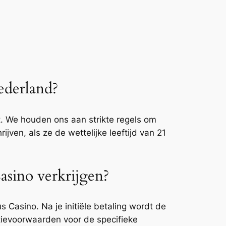
ederland?
at. We houden ons aan strikte regels om
ven, als ze de wettelijke leeftijd van 21
sino verkrijgen?
 Casino. Na je initiële betaling wordt de
ctievoorwaarden voor de specifieke