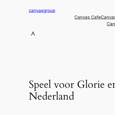
Skip
canvasgroup
to
Canvas Cafe
Canva
content
Can
Speel voor Glorie e
Nederland