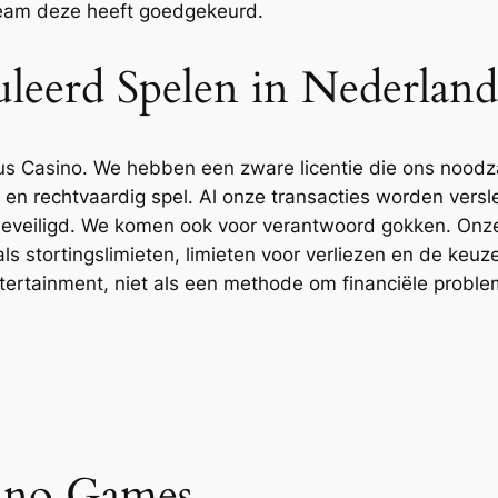
team deze heeft goedgekeurd.
uleerd Spelen in Nederland
us Casino. We hebben een zware licentie die ons noodz
en rechtvaardig spel. Al onze transacties worden versl
 beveiligd. We komen ook voor verantwoord gokken. Onze
s stortingslimieten, limieten voor verliezen en de keuze
ertainment, niet als een methode om financiële proble
sino Games