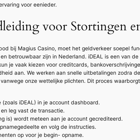
rvaring voor eenieder.
leiding voor Stortingen 
od bij Magius Casino, moet het geldverkeer soepel fu
n betrouwbaar zijn in Nederland. iDEAL is een van de 
un je vaak kiezen voor creditcards, bankoverschrijvin
heid aan. We werken aan snelle uitbetalingen zodra de 
anwege onze wettelijke plichten. Dit proces waarborgt 
 (zoals iDEAL) in je account dashboard.
en leg vast de transactie.
ng is) wordt meteen aan je account gecrediteerd.
pnamegedeelte en volg de instructies.
umenten op voor je begin- opname.