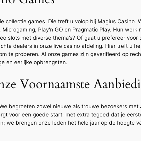
oie collectie games. Die treft u volop bij Magius Cas
 Microgaming, Play’n GO en Pragmatic Play. Hun werk r
ideo slots met diverse thema’s? Of gaat u prefereer voor 
chte dealers in onze live casino afdeling. Hier treft u 
ris om te proberen. Al onze games zijn geverifieerd op r
e en eerlijke opbrengsten.
ze Voornaamste Aanbied
s. We begroeten zowel nieuwe als trouwe bezoekers met
rgt voor een goede start, met extra tegoed dat je eers
; we brengen onze leden het hele jaar op de hoogte van