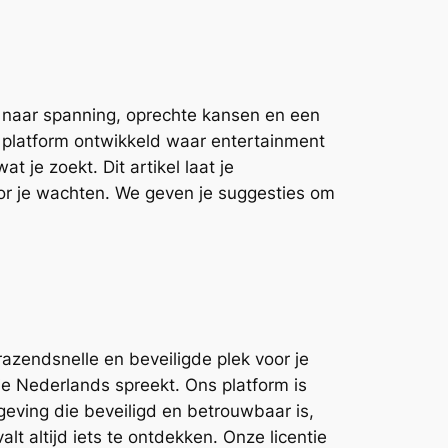
en naar spanning, oprechte kansen en een
n platform ontwikkeld waar entertainment
je zoekt. Dit artikel laat je
oor je wachten. We geven je suggesties om
azendsnelle en beveiligde plek voor je
e Nederlands spreekt. Ons platform is
ving die beveiligd en betrouwbaar is,
lt altijd iets te ontdekken. Onze licentie