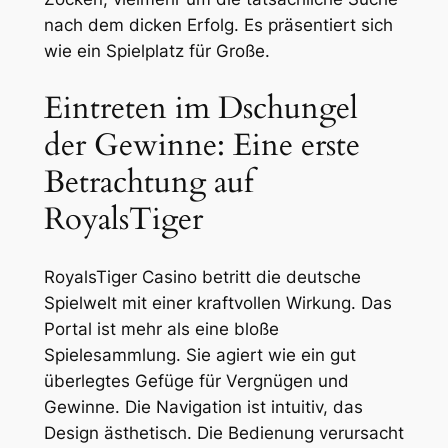
nach dem dicken Erfolg. Es präsentiert sich
wie ein Spielplatz für Große.
Eintreten im Dschungel
der Gewinne: Eine erste
Betrachtung auf
RoyalsTiger
RoyalsTiger Casino betritt die deutsche
Spielwelt mit einer kraftvollen Wirkung. Das
Portal ist mehr als eine bloße
Spielesammlung. Sie agiert wie ein gut
überlegtes Gefüge für Vergnügen und
Gewinne. Die Navigation ist intuitiv, das
Design ästhetisch. Die Bedienung verursacht