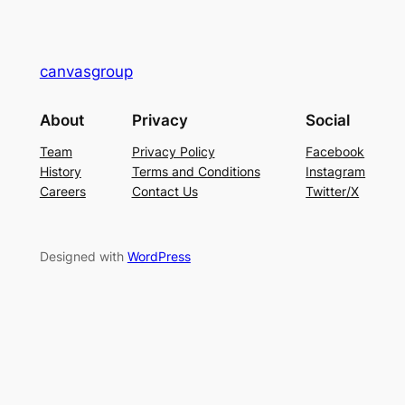
canvasgroup
About
Privacy
Social
Team
Privacy Policy
Facebook
History
Terms and Conditions
Instagram
Careers
Contact Us
Twitter/X
Designed with
WordPress