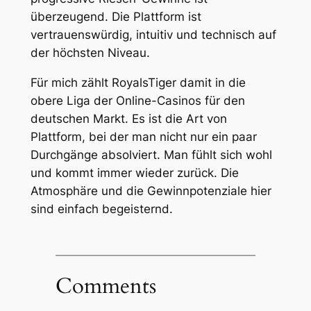
überzeugend. Die Plattform ist
vertrauenswürdig, intuitiv und technisch auf
der höchsten Niveau.
Für mich zählt RoyalsTiger damit in die
obere Liga der Online-Casinos für den
deutschen Markt. Es ist die Art von
Plattform, bei der man nicht nur ein paar
Durchgänge absolviert. Man fühlt sich wohl
und kommt immer wieder zurück. Die
Atmosphäre und die Gewinnpotenziale hier
sind einfach begeisternd.
Comments