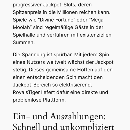
progressiver Jackpot-Slots, deren
Spitzenpreis in die Millionen reichen kann.
Spiele wie “Divine Fortune” oder “Mega
Moolah” sind regelmäßige Gäste in der
Spielhalle und verführen mit existenziellen
Summen.
Die Spannung ist spürbar. Mit jedem Spin
eines Nutzers weltweit wächst der Jackpot
stetig. Dieses gemeinsame Hoffen auf den
einen entscheidenden Spin macht den
Jackpot-Bereich so elektrisierend.
RoyalsTiger liefert dafür eine direkte und
problemlose Plattform.
Ein- und Auszahlungen:
Schnell und unkompliziert