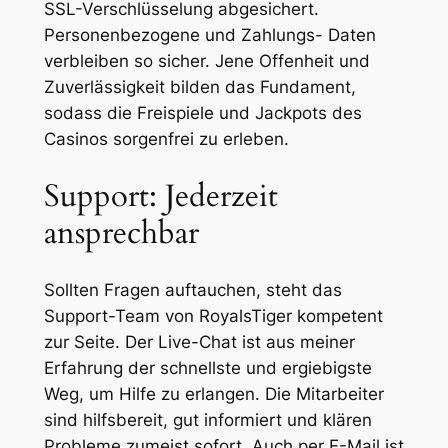
SSL-Verschlüsselung abgesichert.
Personenbezogene und Zahlungs- Daten
verbleiben so sicher. Jene Offenheit und
Zuverlässigkeit bilden das Fundament,
sodass die Freispiele und Jackpots des
Casinos sorgenfrei zu erleben.
Support: Jederzeit
ansprechbar
Sollten Fragen auftauchen, steht das
Support-Team von RoyalsTiger kompetent
zur Seite. Der Live-Chat ist aus meiner
Erfahrung der schnellste und ergiebigste
Weg, um Hilfe zu erlangen. Die Mitarbeiter
sind hilfsbereit, gut informiert und klären
Probleme zumeist sofort. Auch per E-Mail ist