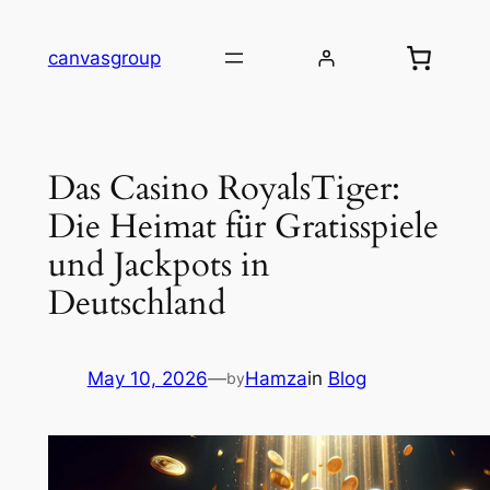
Skip
to
canvasgroup
content
Das Casino RoyalsTiger:
Die Heimat für Gratisspiele
und Jackpots in
Deutschland
May 10, 2026
—
Hamza
in
Blog
by