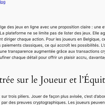
log
e des jeux en ligne avec une proposition claire : une ef
a plateforme ne se limite pas de lister des jeux. Elle a
ivent diriger chaque action. Pour les joueurs en Belgique, 
paiements classiques, ce qui accroît les possibilités. L
avec une transparence augmentée grâce aux transactions c
er chaque détail pour offrir un plaisir accru, davantag
e sur le Joueur et l’Équi
 trois piliers. Jouer de façon plus avisée, c’est d’abor
es par des preuves cryptographiques. Les joueurs peuvent