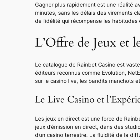
Gagner plus rapidement est une réalité av
minutes, sans les délais des virements cl
de fidélité qui récompense les habitudes
L’Offre de Jeux et l
Le catalogue de Rainbet Casino est vaste e
éditeurs reconnus comme Evolution, NetEnt
sur le casino live, les bandits manchots e
Le Live Casino et l’Expér
Les jeux en direct est une force de Rainbe
jeux d’émission en direct, dans des studio
d’un casino terrestre. La fluidité de la d