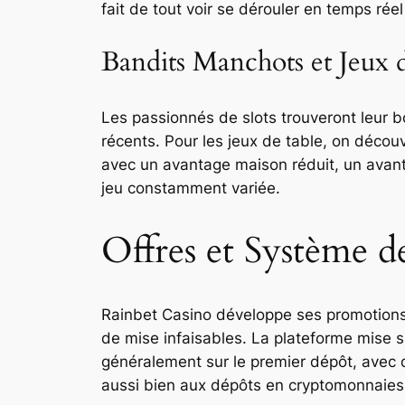
fait de tout voir se dérouler en temps rée
Bandits Manchots et Jeux 
Les passionnés de slots trouveront leur b
récents. Pour les jeux de table, on décou
avec un avantage maison réduit, un avanta
jeu constamment variée.
Offres et Système 
Rainbet Casino développe ses promotions 
de mise infaisables. La plateforme mise 
généralement sur le premier dépôt, avec d
aussi bien aux dépôts en cryptomonnaies 