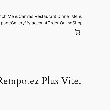
unch Menu
Canvas Restaurant Dinner Menu
s page
Gallery
My account
Order Online
Shop
Rempotez Plus Vite,