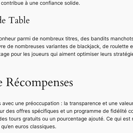
l contribue à une confiance solide.
de Table
onheur parmi de nombreux titres, des bandits manchots 
vre de nombreuses variantes de blackjack, de roulette e
ge pour les joueurs qui aiment optimiser leurs stratégie
de Récompenses
avec une préoccupation : la transparence et une valeur 
sur des offres spécifiques et un programme de fidélité
es tours gratuits ou un pourcentage ajouté. Ce qui est n
qu’en euros classiques.