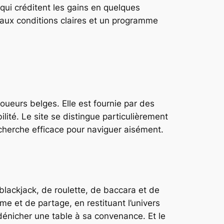
qui créditent les gains en quelques
s aux conditions claires et un programme
oueurs belges. Elle est fournie par des
ité. Le site se distingue particulièrement
recherche efficace pour naviguer aisément.
blackjack, de roulette, de baccara et de
me et de partage, en restituant l’univers
 dénicher une table à sa convenance. Et le