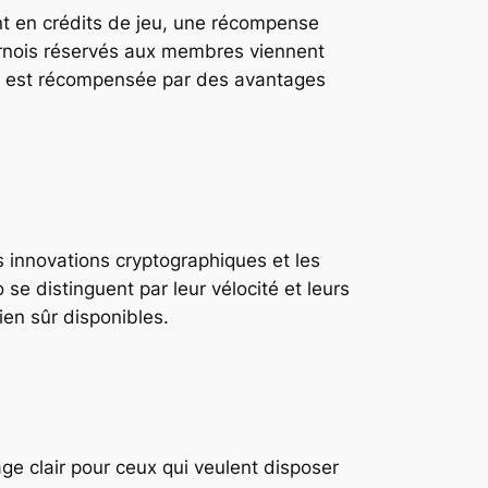
nt en crédits de jeu, une récompense
urnois réservés aux membres viennent
eur est récompensée par des avantages
 innovations cryptographiques et les
 se distinguent par leur vélocité et leurs
ien sûr disponibles.
ge clair pour ceux qui veulent disposer