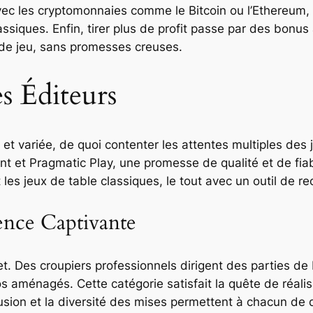
ec les cryptomonnaies comme le Bitcoin ou l’Ethereum, 
assiques. Enfin, tirer plus de profit passe par des bonu
 de jeu, sans promesses creuses.
es Éditeurs
t variée, de quoi contenter les attentes multiples des j
 et Pragmatic Play, une promesse de qualité et de fiabil
t les jeux de table classiques, le tout avec un outil de 
ience Captivante
t. Des croupiers professionnels dirigent des parties de 
s aménagés. Cette catégorie satisfait la quête de réalis
iffusion et la diversité des mises permettent à chacun de