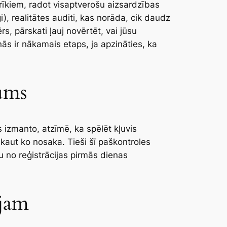
rīkiem, radot visaptverošu aizsardzības
), realitātes auditi, kas norāda, cik daudz
s, pārskati ļauj novērtēt, vai jūsu
anās ir nākamais etaps, ja apzināties, ka
ums
 izmanto, atzīmē, ka spēlēt kļuvis
 kaut ko nosaka. Tieši šī paškontroles
au no reģistrācijas pirmās dienas
ājam