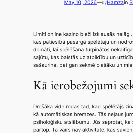
May 10, 2026
—
Hamza
in
B
by
Limiti online kazino bieži izklausās nelāgi
kas patiesībā pasargā spēlētāju un nodrošin
domāti, lai spēlēšana turpinātos nekaitīg
sajūtu, kas balstās uz atbildību un uzticī
sašaurina, bet gan sekmē plašāku un mierī
Kā ierobežojumi sek
Drošāka vide rodas tad, kad spēlētājs zin
kā automātiskas bremzes. Tās neļaus jums
psiholoģisku atslābumu. Jūs saprotat, ka 
pārtop. Tā vairs nav aktivitāte, kas savien