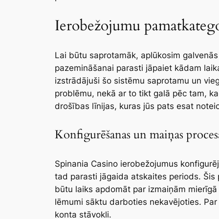
Ierobežojumu pamatkatego
Lai būtu saprotamāk, aplūkosim galvenās 
pazemināšanai parasti jāpaiet kādam lai
izstrādājuši šo sistēmu saprotamu un viegli
problēmu, nekā ar to tikt galā pēc tam, kad
drošības līnijas, kuras jūs pats esat noteic
Konfigurēšanas un maiņas procesa
Spinania Casino ierobežojumus konfigurēj
tad parasti jāgaida atskaites periods. Šis 
būtu laiks apdomāt par izmaiņām mierīgā st
lēmumi sāktu darboties nekavējoties. Par 
konta stāvokli.