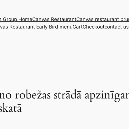
s Group Home
Canvas Restaurant
Canvas restaurant br
vas Restaurant Early Bird menu
Cart
Checkout
contact u
no robežas strādā apzinīgam
skatā