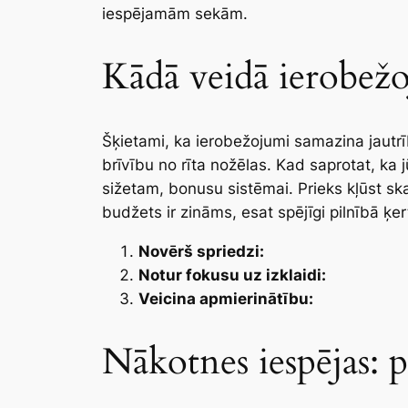
iespējamām sekām.
Kādā veidā ierobežo
Šķietami, ka ierobežojumi samazina jautrī
brīvību no rīta nožēlas. Kad saprotat, ka j
sižetam, bonusu sistēmai. Prieks kļūst sk
budžets ir zināms, esat spējīgi pilnībā ķe
Novērš spriedzi:
Notur fokusu uz izklaidi:
Veicina apmierinātību:
Nākotnes iespējas: 