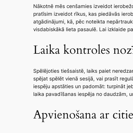
Nākotnē mēs cenšamies izveidot ierobežo
pratīsim izveidot rīkus, kas piedāvās iero
atgādinājumi, kā, pēc noteikta nepārtraukt
visdabiskākā lieta pasaulē. Lai izklaide p
Laika kontroles noz
Spēlējoties tiešsaistē, laiks paiet neredzam
spējat spēlēt vienā sesijā, vai prasīt re
iespēju apstāties un padomāt: turpināt je
laika pavadīšanas iespēja no daudzām, un
Apvienošana ar citi