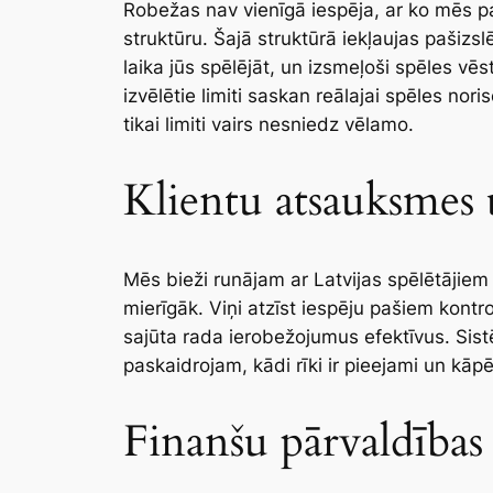
Robežas nav vienīgā iespēja, ar ko mēs pa
struktūru. Šajā struktūrā iekļaujas pašizs
laika jūs spēlējāt, un izsmeļoši spēles vēs
izvēlētie limiti saskan reālajai spēles nor
tikai limiti vairs nesniedz vēlamo.
Klientu atsauksmes
Mēs bieži runājam ar Latvijas spēlētājiem 
mierīgāk. Viņi atzīst iespēju pašiem kontr
sajūta rada ierobežojumus efektīvus. Sistēm
paskaidrojam, kādi rīki ir pieejami un kāpē
Finanšu pārvaldības