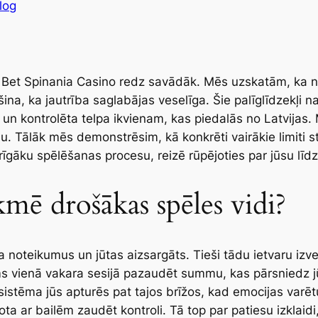
log
. Bet Spinania Casino redz savādāk. Mēs uzskatām, ka noteik
a, ka jautrība saglabājas veselīga. Šie palīglīdzekļi nav 
a un kontrolēta telpa ikvienam, kas piedalās no Latvijas
bu. Tālāk mēs demonstrēsim, kā konkrēti vairākie limiti s
gāku spēlēšanas procesu, reizē rūpējoties par jūsu līd
mē drošākas spēles vidi?
a noteikumus un jūtas aizsargāts. Tieši tādu ietvaru izv
 vienā vakara sesijā pazaudēt summu, kas pārsniedz jū
sistēma jūs apturēs pat tajos brīžos, kad emocijas varē
ota ar bailēm zaudēt kontroli. Tā top par patiesu izklaidi