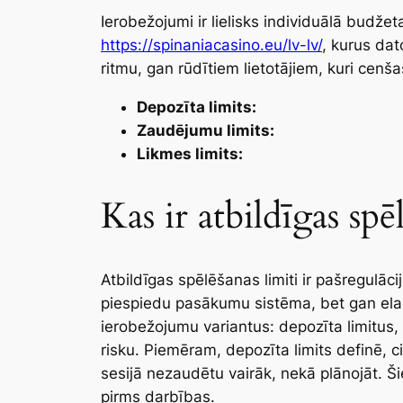
Ierobežojumi ir lielisks individuālā budže
https://spinaniacasino.eu/lv-lv/
, kurus dat
ritmu, gan rūdītiem lietotājiem, kuri cenša
Depozīta limits:
Zaudējumu limits:
Likmes limits:
Kas ir atbildīgas spē
Atbildīgas spēlēšanas limiti ir pašregulāci
piespiedu pasākumu sistēma, bet gan elas
ierobežojumu variantus: depozīta limitus,
risku. Piemēram, depozīta limits definē, 
sesijā nezaudētu vairāk, nekā plānojāt. Š
pirms darbības.