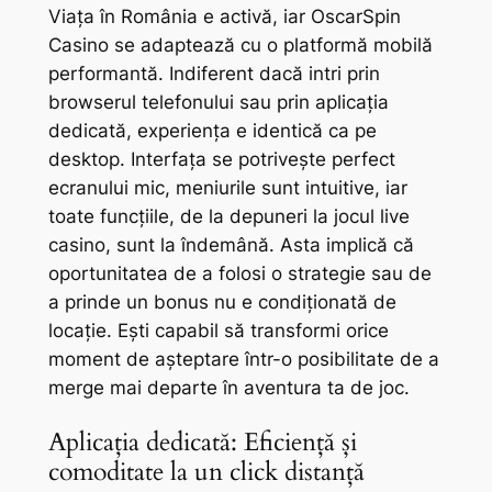
Viața în România e activă, iar OscarSpin
Casino se adaptează cu o platformă mobilă
performantă. Indiferent dacă intri prin
browserul telefonului sau prin aplicația
dedicată, experiența e identică ca pe
desktop. Interfața se potrivește perfect
ecranului mic, meniurile sunt intuitive, iar
toate funcțiile, de la depuneri la jocul live
casino, sunt la îndemână. Asta implică că
oportunitatea de a folosi o strategie sau de
a prinde un bonus nu e condiționată de
locație. Ești capabil să transformi orice
moment de așteptare într-o posibilitate de a
merge mai departe în aventura ta de joc.
Aplicația dedicată: Eficiență și
comoditate la un click distanță