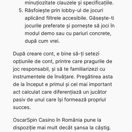
minuțiozitate clauzele și specificațiile.
Răsfoiește prin lobby-ul de jocuri
aplicând filtrele accesibile. Găsește-ti
jocurile preferate și pornește să joci în
modul demo sau cu pariuri concrete,
după cum vrei.
După creare cont, e bine să-ți setezi
opțiunile de cont, printre care pragurile de
joc responsabil, și să te familiarizezi cu
instrumentele de învățare. Pregătirea asta
de la început e primul și cel mai important
act calculat care diferențiază un jucător
pasiv de unul care își formează propriul
succes.
OscarSpin Casino în România pune la
dispoziție mai mult decât șansa la câștig.