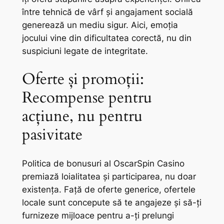
între tehnică de vârf și angajament socială
generează un mediu sigur. Aici, emoția
jocului vine din dificultatea corectă, nu din
suspiciuni legate de integritate.
Oferte și promoții:
Recompense pentru
acțiune, nu pentru
pasivitate
Politica de bonusuri al OscarSpin Casino
premiază loialitatea și participarea, nu doar
existența. Față de oferte generice, ofertele
locale sunt concepute să te angajeze și să-ți
furnizeze mijloace pentru a-ți prelungi