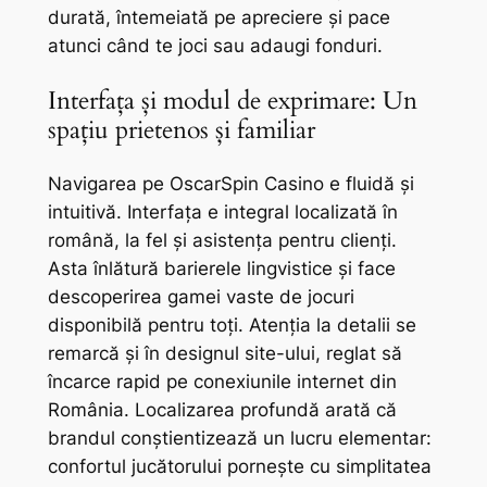
durată, întemeiată pe apreciere și pace
atunci când te joci sau adaugi fonduri.
Interfața și modul de exprimare: Un
spațiu prietenos și familiar
Navigarea pe OscarSpin Casino e fluidă și
intuitivă. Interfața e integral localizată în
română, la fel și asistența pentru clienți.
Asta înlătură barierele lingvistice și face
descoperirea gamei vaste de jocuri
disponibilă pentru toți. Atenția la detalii se
remarcă și în designul site-ului, reglat să
încarce rapid pe conexiunile internet din
România. Localizarea profundă arată că
brandul conștientizează un lucru elementar:
confortul jucătorului pornește cu simplitatea