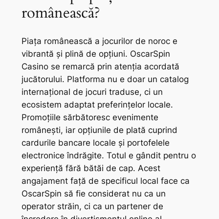
românească?
Piața românească a jocurilor de noroc e
vibrantă și plină de opțiuni. OscarSpin
Casino se remarcă prin atenția acordată
jucătorului. Platforma nu e doar un catalog
internațional de jocuri traduse, ci un
ecosistem adaptat preferințelor locale.
Promoțiile sărbătoresc evenimente
românești, iar opțiunile de plată cuprind
cardurile bancare locale și portofelele
electronice îndrăgite. Totul e gândit pentru o
experiență fără bătăi de cap. Acest
angajament față de specificul local face ca
OscarSpin să fie considerat nu ca un
operator străin, ci ca un partener de
încredere în divertismentul online al