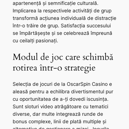
apartenență și semnificație culturală.
Implicarea la respectivele activități de grup
transformă acțiunea individuală de distracție
într-o trăire de grup. Satisfacția succesului
se împărtășește și se celebrează împreună
cu ceilalți pasionați.
Modul de joc care schimbă
rotirea într-o strategie
Selecția de jocuri de la OscarSpin Casino e
aleasă pentru a echilibra divertismentul pur
cu oportunitatea de a-ți dovedi iscusința.
Sunt sloturi video atrăgătoare cu tematici
diverse, dar multe integrează runde de
bonus complexe, linii de plată multiple și