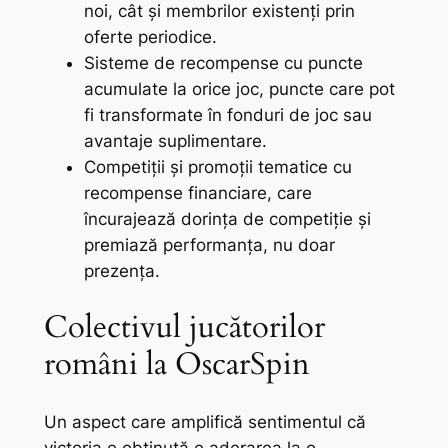
noi, cât și membrilor existenți prin
oferte periodice.
Sisteme de recompense cu puncte
acumulate la orice joc, puncte care pot
fi transformate în fonduri de joc sau
avantaje suplimentare.
Competiții și promoții tematice cu
recompense financiare, care
încurajează dorința de competiție și
premiază performanța, nu doar
prezența.
Colectivul jucătorilor
români la OscarSpin
Un aspect care amplifică sentimentul că