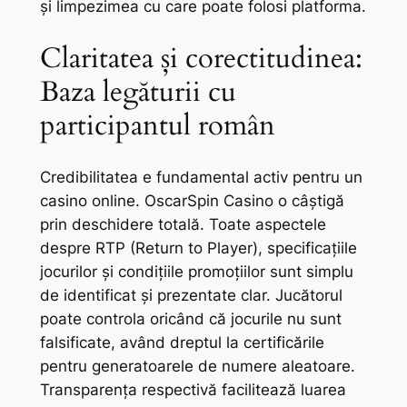
și limpezimea cu care poate folosi platforma.
Claritatea și corectitudinea:
Baza legăturii cu
participantul român
Credibilitatea e fundamental activ pentru un
casino online. OscarSpin Casino o câștigă
prin deschidere totală. Toate aspectele
despre RTP (Return to Player), specificațiile
jocurilor și condițiile promoțiilor sunt simplu
de identificat și prezentate clar. Jucătorul
poate controla oricând că jocurile nu sunt
falsificate, având dreptul la certificările
pentru generatoarele de numere aleatoare.
Transparența respectivă facilitează luarea