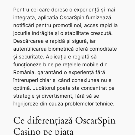
Pentru cei care doresc o experiență și mai
integrată, aplicația OscarSpin furnizează
notificări pentru promoții noi, acces rapid la
jocurile îndrăgite și o stabilitate crescută.
Descărcarea e rapidă și sigură, iar
autentificarea biometrică oferă comoditate
și securitate. Aplicația e reglată să
funcționeze bine pe rețelele mobile din
România, garantând o experiență fără
întreruperi chiar și când conexiunea nu e
optimă. Jucătorul poate sta concentrat pe
strategie și divertisment, fără să se
îngrijoreze din cauza problemelor tehnice.
Ce diferențiază OscarSpin
Casino pe piața