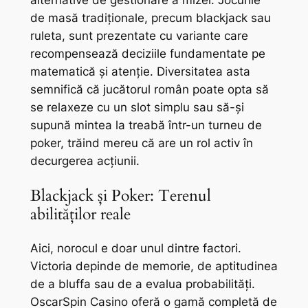
alternative de gestionare a mizei. Jocurile
de masă tradiționale, precum blackjack sau
ruleta, sunt prezentate cu variante care
recompensează deciziile fundamentate pe
matematică și atenție. Diversitatea asta
semnifică că jucătorul român poate opta să
se relaxeze cu un slot simplu sau să-și
supună mintea la treabă într-un turneu de
poker, trăind mereu că are un rol activ în
decurgerea acțiunii.
Blackjack și Poker: Terenul
abilităților reale
Aici, norocul e doar unul dintre factori.
Victoria depinde de memorie, de aptitudinea
de a bluffa sau de a evalua probabilități.
OscarSpin Casino oferă o gamă completă de