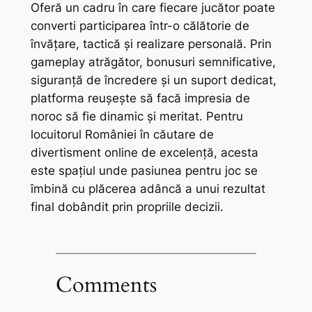
Oferă un cadru în care fiecare jucător poate
converti participarea într-o călătorie de
învățare, tactică și realizare personală. Prin
gameplay atrăgător, bonusuri semnificative,
siguranță de încredere și un suport dedicat,
platforma reușește să facă impresia de
noroc să fie dinamic și meritat. Pentru
locuitorul României în căutare de
divertisment online de excelență, acesta
este spațiul unde pasiunea pentru joc se
îmbină cu plăcerea adâncă a unui rezultat
final dobândit prin propriile decizii.
Comments