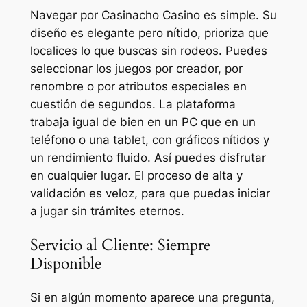
Navegar por Casinacho Casino es simple. Su
diseño es elegante pero nítido, prioriza que
localices lo que buscas sin rodeos. Puedes
seleccionar los juegos por creador, por
renombre o por atributos especiales en
cuestión de segundos. La plataforma
trabaja igual de bien en un PC que en un
teléfono o una tablet, con gráficos nítidos y
un rendimiento fluido. Así puedes disfrutar
en cualquier lugar. El proceso de alta y
validación es veloz, para que puedas iniciar
a jugar sin trámites eternos.
Servicio al Cliente: Siempre
Disponible
Si en algún momento aparece una pregunta,