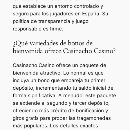
que establece un entorno controlado y
seguro para los jugadores en España. Su
política de transparencia y juego
responsable es firme.
¿Qué variedades de bonos de
bienvenida ofrece Casinacho Casino?
Casinacho Casino ofrece un paquete de
bienvenida atractivo. Lo normal es que
incluya un bono que empareja tu primer
depósito, incrementando tu saldo inicial de
forma significativa. A menudo, este paquete
se extiende al segundo y tercer depósito,
ofreciendo más crédito de bonificación y
giros gratis para probar las tragamonedas
más populares. Los detalles exactos