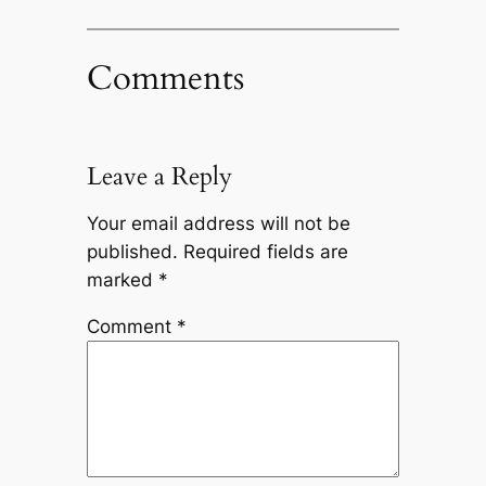
Comments
Leave a Reply
Your email address will not be
published.
Required fields are
marked
*
Comment
*