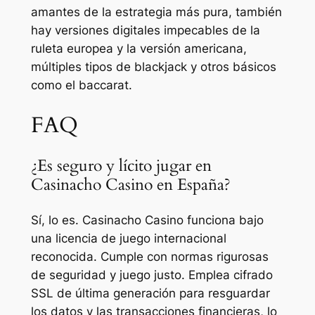
amantes de la estrategia más pura, también
hay versiones digitales impecables de la
ruleta europea y la versión americana,
múltiples tipos de blackjack y otros básicos
como el baccarat.
FAQ
¿Es seguro y lícito jugar en
Casinacho Casino en España?
Sí, lo es. Casinacho Casino funciona bajo
una licencia de juego internacional
reconocida. Cumple con normas rigurosas
de seguridad y juego justo. Emplea cifrado
SSL de última generación para resguardar
los datos y las transacciones financieras, lo