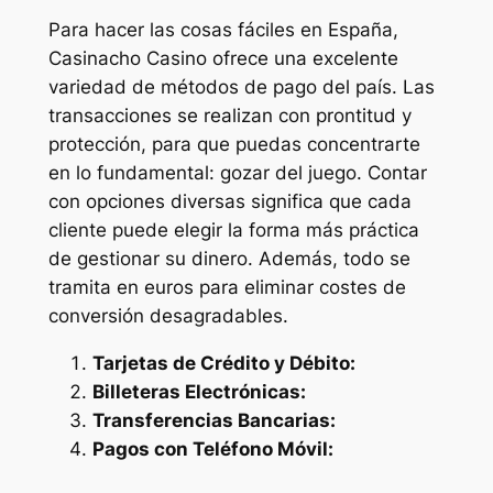
Para hacer las cosas fáciles en España,
Casinacho Casino ofrece una excelente
variedad de métodos de pago del país. Las
transacciones se realizan con prontitud y
protección, para que puedas concentrarte
en lo fundamental: gozar del juego. Contar
con opciones diversas significa que cada
cliente puede elegir la forma más práctica
de gestionar su dinero. Además, todo se
tramita en euros para eliminar costes de
conversión desagradables.
Tarjetas de Crédito y Débito:
Billeteras Electrónicas:
Transferencias Bancarias:
Pagos con Teléfono Móvil: