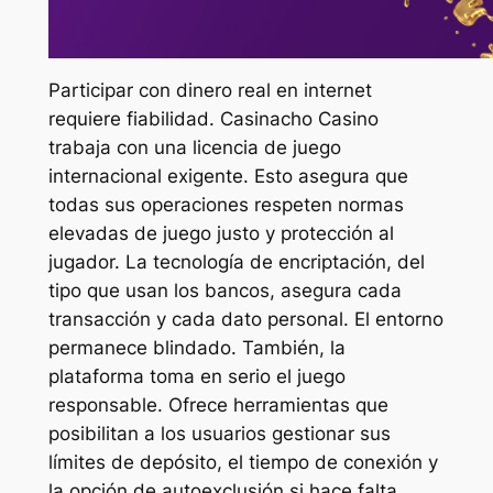
Participar con dinero real en internet
requiere fiabilidad. Casinacho Casino
trabaja con una licencia de juego
internacional exigente. Esto asegura que
todas sus operaciones respeten normas
elevadas de juego justo y protección al
jugador. La tecnología de encriptación, del
tipo que usan los bancos, asegura cada
transacción y cada dato personal. El entorno
permanece blindado. También, la
plataforma toma en serio el juego
responsable. Ofrece herramientas que
posibilitan a los usuarios gestionar sus
límites de depósito, el tiempo de conexión y
la opción de autoexclusión si hace falta.