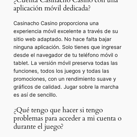
aplicación móvil dedicada?
Casinacho Casino proporciona una
experiencia móvil excelente a través de su
sitio web adaptado. No hace falta bajar
ninguna aplicación. Solo tienes que ingresar
desde el navegador de tu teléfono móvil o
tablet. La versión móvil preserva todas las
funciones, todos los juegos y todas las
promociones, con un rendimiento suave y
gráficos de calidad. Jugar sobre la marcha
es así de sencillo.
¿Qué tengo que hacer si tengo
problemas para acceder a mi cuenta o
durante el juego?