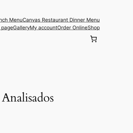
unch Menu
Canvas Restaurant Dinner Menu
s page
Gallery
My account
Order Online
Shop
Analisados