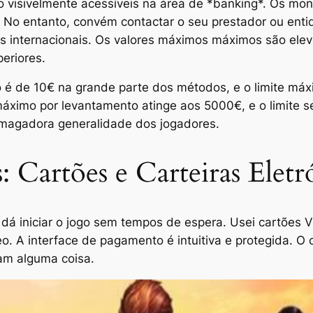
visivelmente acessíveis na área de *banking*. Os mont
as. No entanto, convém contactar o seu prestador ou en
 internacionais. Os valores máximos máximos são elev
eriores.
rio é de 10€ na grande parte dos métodos, e o limite m
máximo por levantamento atinge aos 5000€, e o limite s
smagadora generalidade dos jogadores.
: Cartões e Carteiras Eletr
dá iniciar o jogo sem tempos de espera. Usei cartões 
neo. A interface de pagamento é intuitiva e protegida. 
am alguma coisa.