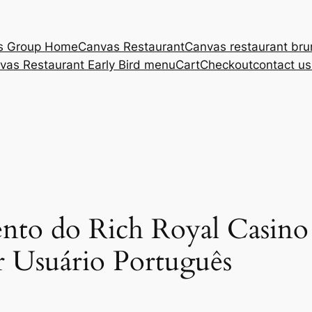
s Group Home
Canvas Restaurant
Canvas restaurant br
vas Restaurant Early Bird menu
Cart
Checkout
contact u
to do Rich Royal Casino 
 Usuário Português