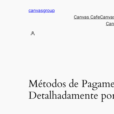
Skip
canvasgroup
to
Canvas Cafe
Canva
content
Can
Métodos de Pagamen
Detalhadamente por