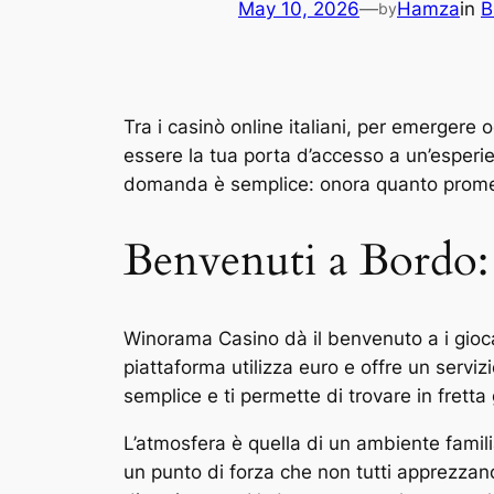
May 10, 2026
—
Hamza
in
B
by
Tra i casinò online italiani, per emerger
essere la tua porta d’accesso a un’esperie
domanda è semplice: onora quanto prom
Benvenuti a Bordo:
Winorama Casino dà il benvenuto a i giocat
piattaforma utilizza euro e offre un servizi
semplice e ti permette di trovare in fretta
L’atmosfera è quella di un ambiente famili
un punto di forza che non tutti apprezzano