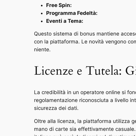
Free Spin:
Programma Fedeltà:
Eventi a Tema:
Questo sistema di bonus mantiene acceso l
con la piattaforma. Le novità vengono comu
niente.
Licenze e Tutela: G
La credibilità in un operatore online si f
regolamentazione riconosciuta a livello int
sicurezza dei dati.
Oltre alla licenza, la piattaforma utilizza g
mano di carte sia effettivamente casuale.