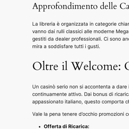
Approfondimento delle Cat
La libreria è organizzata in categorie chi
vanno dai rulli classici alle moderne Mega
gestiti da dealer professionali. Ci sono a
mira a soddisfare tutti i gusti.
Oltre il Welcome: 
Un casinò serio non si accontenta a dare
continuamente attivo. Dai bonus di ricaric
appassionato italiano, questo comporta che
Vale la pena tenere d’occhio promozioni 
Offerta di Ricarica: