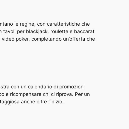
ntano le regine, con caratteristiche che
 tavoli per blackjack, roulette e baccarat
r i video poker, completando un’offerta che
stra con un calendario di promozioni
po è ricompensare chi ci riprova. Per un
ggiosa anche oltre l’inizio.