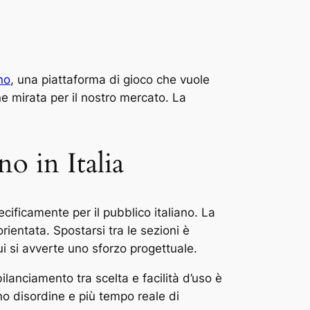
no
, una piattaforma di gioco che vuole
e mirata per il nostro mercato. La
 in Italia
cificamente per il pubblico italiano. La
orientata. Spostarsi tra le sezioni è
ui si avverte uno sforzo progettuale.
lanciamento tra scelta e facilità d’uso è
no disordine e più tempo reale di