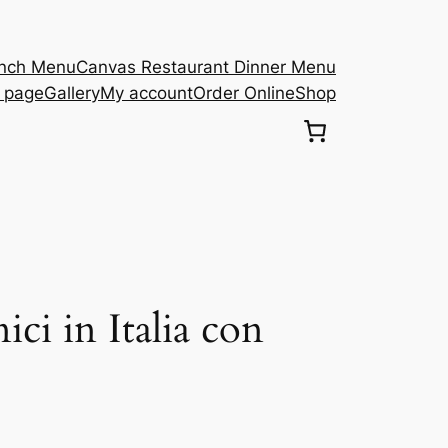
unch Menu
Canvas Restaurant Dinner Menu
s page
Gallery
My account
Order Online
Shop
ci in Italia con