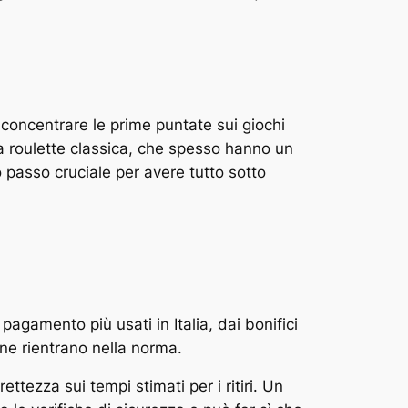
oncentrare le prime puntate sui giochi
 la roulette classica, che spesso hanno un
o passo cruciale per avere tutto sotto
agamento più usati in Italia, dai bonifici
ione rientrano nella norma.
tezza sui tempi stimati per i ritiri. Un