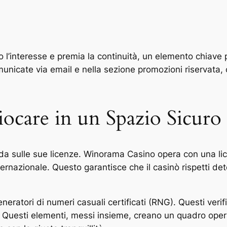
’interesse e premia la continuità, un elemento chiave p
nicate via email e nella sezione promozioni riservata, c
iocare in un Spazio Sicuro
onda sulle sue licenze. Winorama Casino opera con una li
ernazionale. Questo garantisce che il casinò rispetti det
eneratori di numeri casuali certificati (RNG). Questi verific
 Questi elementi, messi insieme, creano un quadro operat