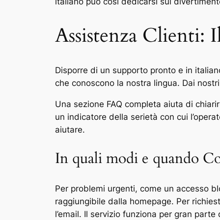
italiano può così dedicarsi sul divertimento
Assistenza Clienti: I
Disporre di un supporto pronto e in italia
che conoscono la nostra lingua. Dai nostri 
Una sezione FAQ completa aiuta di chiarir
un indicatore della serietà con cui l’opera
aiutare.
In quali modi e quando Co
Per problemi urgenti, come un accesso bloc
raggiungibile dalla homepage. Per richies
l’email. Il servizio funziona per gran parte 