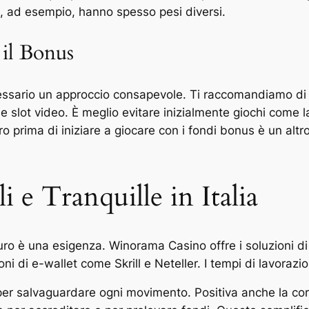
o, ad esempio, hanno spesso pesi diversi.
 il Bonus
essario un approccio consapevole. Ti raccomandiamo di c
o le slot video. È meglio evitare inizialmente giochi come
o prima di iniziare a giocare con i fondi bonus è un altr
i e Tranquille in Italia
ro è una esigenza. Winorama Casino offre i soluzioni di p
oni di e-wallet come Skrill e Neteller. I tempi di lavoraz
per salvaguardare ogni movimento. Positiva anche la corret