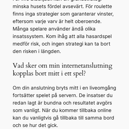
minska husets fördel avsevärt. För roulette
finns inga strategier som garanterar vinster,
eftersom varje varv är helt oberoende.
Många spelare använder ändå olika
insatssystem. Kom ihåg att alla hasardspel
medför risk, och ingen strategi kan ta bort
den risken i längden.
Vad sker om min internetanslutning
kopplas bort mitt i ett spel?
Om din anslutning bryts mitt i en liveomgång
fortsätter spelet på servern. De insatser du
redan lagt är bundna och resultatet avgörs
som vanligt. När du kommer tillbaka online
kan du vanligtvis gå tillbaka till samma bord
och se hur det gick.