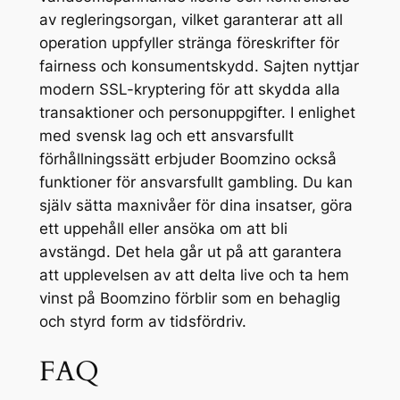
av regleringsorgan, vilket garanterar att all
operation uppfyller stränga föreskrifter för
fairness och konsumentskydd. Sajten nyttjar
modern SSL-kryptering för att skydda alla
transaktioner och personuppgifter. I enlighet
med svensk lag och ett ansvarsfullt
förhållningssätt erbjuder Boomzino också
funktioner för ansvarsfullt gambling. Du kan
själv sätta maxnivåer för dina insatser, göra
ett uppehåll eller ansöka om att bli
avstängd. Det hela går ut på att garantera
att upplevelsen av att delta live och ta hem
vinst på Boomzino förblir som en behaglig
och styrd form av tidsfördriv.
FAQ