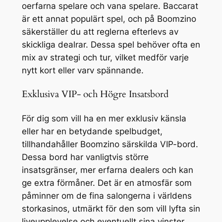
oerfarna spelare och vana spelare. Baccarat
är ett annat populärt spel, och på Boomzino
säkerställer du att reglerna efterlevs av
skickliga dealrar. Dessa spel behöver ofta en
mix av strategi och tur, vilket medför varje
nytt kort eller varv spännande.
Exklusiva VIP- och Högre Insatsbord
För dig som vill ha en mer exklusiv känsla
eller har en betydande spelbudget,
tillhandahåller Boomzino särskilda VIP-bord.
Dessa bord har vanligtvis större
insatsgränser, mer erfarna dealers och kan
ge extra förmåner. Det är en atmosfär som
påminner om de fina salongerna i världens
storkasinos, utmärkt för den som vill lyfta sin
liveupplevelse och eventuellt sina vinster.