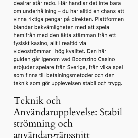
dealrar står redo. Här handlar det inte bara
om underhållning – du har alltid en chans att
vinna riktiga pengar på direkten. Plattformen
blandar bekvämligheten med att spela
hemifrån med den äkta stämman från ett
fysiskt kasino, allt i realtid via
videoströmmar i hög kvalitet. Den här
guiden går igenom vad Boomzino Casino
erbjuder spelare från Sverige, från vilka spel
som finns till betalningsmetoder och den
teknik som gör upplevelsen stabil och trygg.
Teknik och
Användarupplevelse: Stabil
strömning och
användargränssnitt