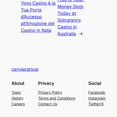
Yoyo Casino è la
Money Slots
Tua Porta
Today at
d’Accesso
Spingranny
all’Emozione del
Casino in
Casino in Italia
Australia
→
canvasgroup
About
Privacy
Social
Team
Privacy Policy
Facebook
History
Terms and Conditions
Instagram
Careers
Contact Us
Twitter/X