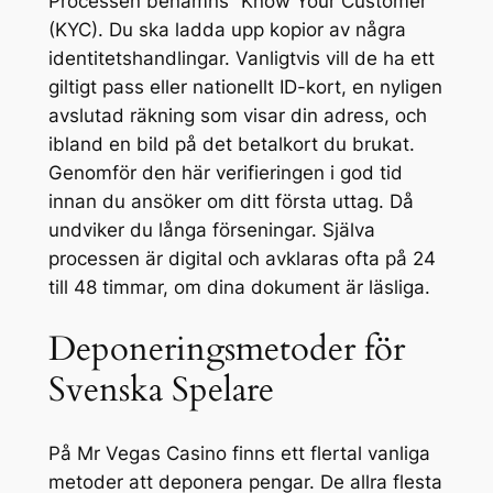
Processen benämns “Know Your Customer”
(KYC). Du ska ladda upp kopior av några
identitetshandlingar. Vanligtvis vill de ha ett
giltigt pass eller nationellt ID-kort, en nyligen
avslutad räkning som visar din adress, och
ibland en bild på det betalkort du brukat.
Genomför den här verifieringen i god tid
innan du ansöker om ditt första uttag. Då
undviker du långa förseningar. Själva
processen är digital och avklaras ofta på 24
till 48 timmar, om dina dokument är läsliga.
Deponeringsmetoder för
Svenska Spelare
På Mr Vegas Casino finns ett flertal vanliga
metoder att deponera pengar. De allra flesta