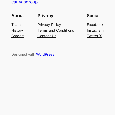
canvasgroup
About
Privacy
Social
Team
Privacy Policy
Facebook
History
Terms and Conditions
Instagram
Careers
Contact Us
Twitter/X
Designed with
WordPress