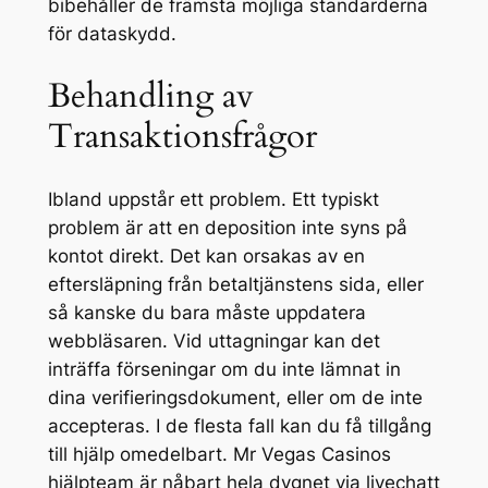
bibehåller de främsta möjliga standarderna
för dataskydd.
Behandling av
Transaktionsfrågor
Ibland uppstår ett problem. Ett typiskt
problem är att en deposition inte syns på
kontot direkt. Det kan orsakas av en
eftersläpning från betaltjänstens sida, eller
så kanske du bara måste uppdatera
webbläsaren. Vid uttagningar kan det
inträffa förseningar om du inte lämnat in
dina verifieringsdokument, eller om de inte
accepteras. I de flesta fall kan du få tillgång
till hjälp omedelbart. Mr Vegas Casinos
hjälpteam är nåbart hela dygnet via livechatt