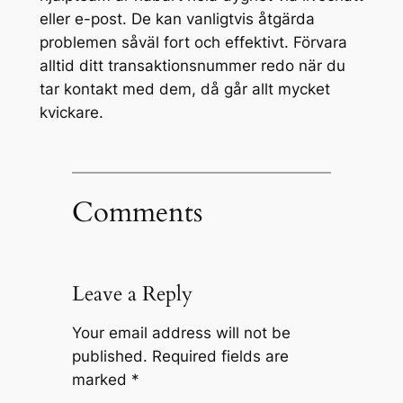
eller e-post. De kan vanligtvis åtgärda
problemen såväl fort och effektivt. Förvara
alltid ditt transaktionsnummer redo när du
tar kontakt med dem, då går allt mycket
kvickare.
Comments
Leave a Reply
Your email address will not be
published.
Required fields are
marked
*