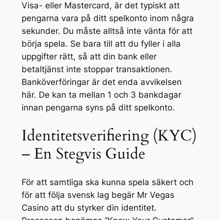
Visa- eller Mastercard, är det typiskt att
pengarna vara på ditt spelkonto inom några
sekunder. Du måste alltså inte vänta för att
börja spela. Se bara till att du fyller i alla
uppgifter rätt, så att din bank eller
betaltjänst inte stoppar transaktionen.
Banköverföringar är det enda avvikelsen
här. De kan ta mellan 1 och 3 bankdagar
innan pengarna syns på ditt spelkonto.
Identitetsverifiering (KYC)
– En Stegvis Guide
För att samtliga ska kunna spela säkert och
för att följa svensk lag begär Mr Vegas
Casino att du styrker din identitet.