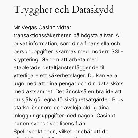
Trygghet och Dataskydd
Mr Vegas Casino vidtar
transaktionssäkerheten på högsta allvar. All
privat information, som dina finansiella och
personuppgifter, skärmas med modern SSL-
kryptering. Genom att arbeta med
etablerade betaltjänster lägger de till
ytterligare ett säkerhetslager. Du kan vara
lugn med att dina pengar och din data sköts
med aktsamhet. Det är också en bra idé att
du själv gör egna försiktighetsåtgärder. Bruk
starka lösenord och avslöja aldrig dina
inloggningsuppgifter med någon. Casinot
har en svensk spellicens från
Spelinspektionen, vilket innebär att de