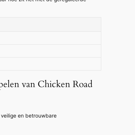
 Spelen van Chicken Road
 veilige en betrouwbare