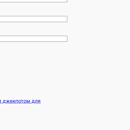
м джекпотом для