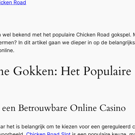
icken Road
n wel bekend met het populaire Chicken Road gokspel. Ma
ermen? In dit artikel gaan we dieper in op de belangrijk
nline.
line Gokken: Het Populair
n een Betrouwbare Online Casino
aar het is belangrijk om te kiezen voor een gereguleerd
jvoorbeeld,
Chicken Road Slot
is een populaire keuze, m