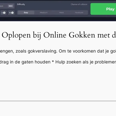
n Oplopen bij Online Gokken met d
rengen, zoals gokverslaving. Om te voorkomen dat je go
rag in de gaten houden * Hulp zoeken als je problemen