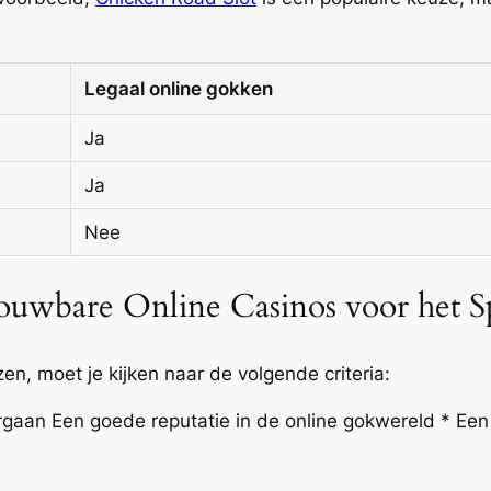
Legaal online gokken
Ja
Ja
Nee
trouwbare Online Casinos voor het
n, moet je kijken naar de volgende criteria:
orgaan
Een goede reputatie in de online gokwereld * Een