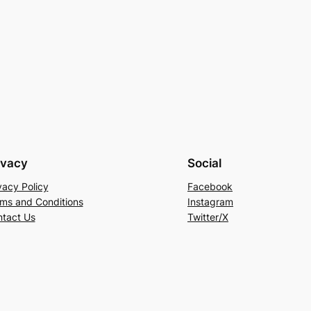
ivacy
Social
vacy Policy
Facebook
ms and Conditions
Instagram
tact Us
Twitter/X