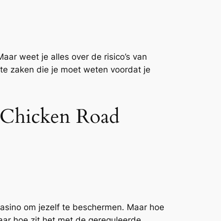
ar weet je alles over de risico’s van
ste zaken die je moet weten voordat je
e Chicken Road
 casino om jezelf te beschermen. Maar hoe
aar hoe zit het met de gereguleerde