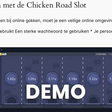
n met de Chicken Road Slot
 bij online gokken, moet je een veilige online omgeving
gebruikt
Een sterke wachtwoord te gebruiken * Je persoo